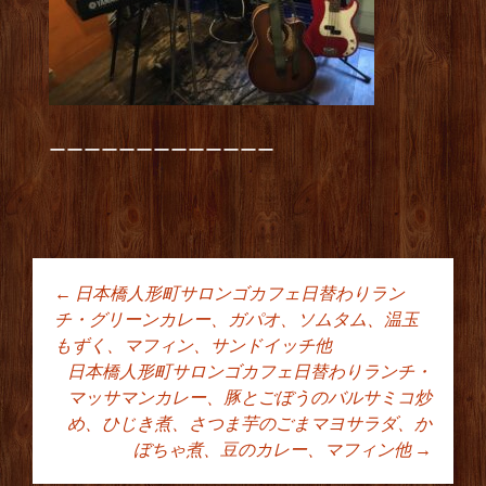
ーーーーーーーーーーーーー
←
日本橋人形町サロンゴカフェ日替わりラン
投稿ナビゲーショ
チ・グリーンカレー、ガパオ、ソムタム、温玉
もずく、マフィン、サンドイッチ他
日本橋人形町サロンゴカフェ日替わりランチ・
ン
マッサマンカレー、豚とごぼうのバルサミコ炒
め、ひじき煮、さつま芋のごまマヨサラダ、か
ぼちゃ煮、豆のカレー、マフィン他
→