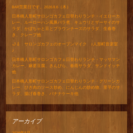
BAR営業日です。2026.8.6（木）
日本橋人形町サロンゴカフェ日替わりランチ・イエローカ
レー、ルーローハン風豚バラ煮、キュウリとザーサイのサ
ラダ、かぼちゃと豆とブラウンチーズのサラダ、生春巻
き、クレープ他
🌙🎸 サロンゴカフェのオープンマイク ♪人形町音楽室
♪
日本橋人形町サロンゴカフェ日替わりランチ・マッサマン
カレー、麻婆豆腐、きんぴら、春雨サラダ、サンドイッチ
他
日本橋人形町サロンゴカフェ日替わりランチ・グリーンカ
レー、ひき肉のソース炒め、にんじんの炒め物、里芋のサ
ラダ、揚げ春巻き、バナナケーキ他
アーカイブ
2026年8月