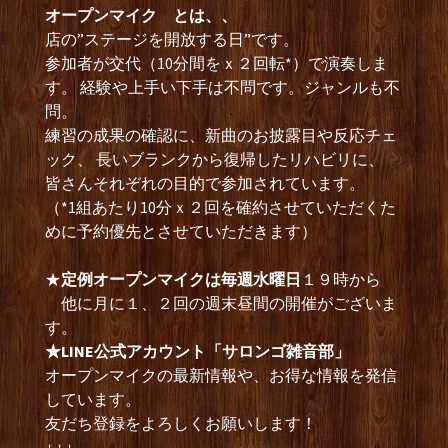
オープンマイク とは、、
店の”ステージを開放する日”です。
参加者が交代（10分間をｘ２回転*）で演奏しま
す。 経験や上手い下手は不問です。ジャンルも不
問。
練習の成果の確認に、新曲のお披露目や反応チェ
ック、 長いブランクから復帰したリハビリに、
皆さんそれぞれの目的で参加されています。
（*1組あたり10分ｘ２回を確約させていただくた
めに予約優先とさせていただきます）
★
定例オープンマイクは毎週水曜日
１９時から
他に月に１、２回の週末昼間の開催がございま
す。
★LINE公式アカウント「サロンゴ雑音部」
オープンマイクの最新情報や、お得な情報を発信
しています。
友だち登録をよろしくお願いします！
↓↓↓