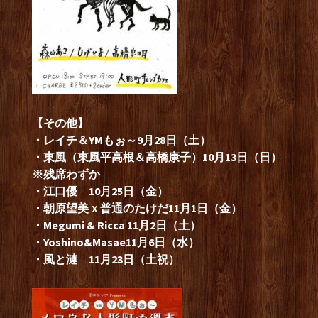
【その他】
・レイチ＆YMもぉ～9月28日（土）
・東風（東風平高根＆高橋康子）10月13日（日）
※残席わずか
・江口優 10月25日（金）
・朝原望美ｘ普通のたけだ11月1日（金）
・Megumi & Ricca 11月2日（土）
・Yoshino&Masae11月6日（水）
・風と漣 11月23日（土祝）