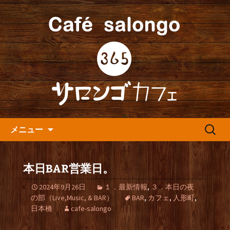
人形町の音楽カフェ『365カフェ』より
最新情報をお届けします。
人形町の『365(サロンゴ)カフ
ェ』よりお知らせ
コンテンツへ移動
検
メニュー
索:
本日BAR営業日。
2024年9月26日
１．最新情報
,
３．本日の夜
の部（Live,Music, & BAR）
BAR
,
カフェ
,
人形町
,
日本橋
cafe-salongo