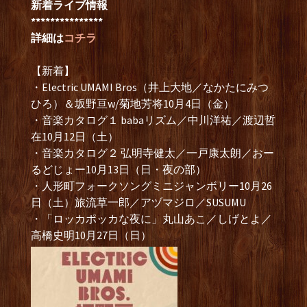
新着ライブ情報
***************
詳細は
コチラ
【新着】
・Electric UMAMI Bros（井上大地／なかたにみつ
ひろ）＆坂野亘w/菊地芳将10月4日（金）
・音楽カタログ１ babaリズム／中川洋祐／渡辺哲
在10月12日（土）
・音楽カタログ２ 弘明寺健太／一戸康太朗／おー
るどじょー10月13日（日・夜の部）
・人形町フォークソングミニジャンボリー10月26
日（土）旅流草一郎／アヅマジロ／SUSUMU
・「ロッカポッカな夜に」丸山あこ／しげとよ／
高橋史明10月27日（日）