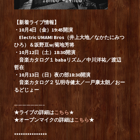
【新着ライブ情報】
・10月4日（金）19:45開演
Electric UMAMI Bros（井上大地／なかたにみつ
ひろ）＆坂野亘w/菊地芳将
・10月12日（土）18:30開演
音楽カタログ１ babaリズム／中川洋祐／渡辺
哲在
・10月13日（日）夜の部18:30開演
音楽カタログ２ 弘明寺健太／一戸康太朗／おー
るどじょー
———————–
★ライブの詳細は
こちら
★
★オープンマイクの詳細は
こちら
★
***************