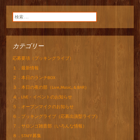
検索:
カテゴリー
応募要項（ブッキングライブ）
１．最新情報
２．本日のランチBOX
３．本日の夜の部（Live,Music, & BAR）
４．LIVE・イベントのお知らせ
５．オープンマイクのお知らせ
６．ブッキングライブ（応募出演型ライブ）
７．サロンゴ雑音部（いろんな情報）
８．STAFF募集