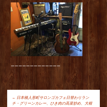
ーーーーーーーーーーーーー
←
日本橋人形町サロンゴカフェ日替わりラン
投稿ナビゲーショ
チ・グリーンカレー、ひき肉の高菜炒め、大根