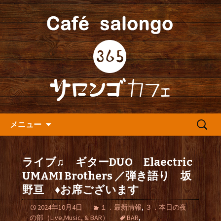
人形町の音楽カフェ『365カフェ』より
最新情報をお届けします。
人形町の『365(サロンゴ)カフ
ェ』よりお知らせ
コンテンツへ移動
検
メニュー
索:
ライブ♫ ギターDUO Elaectric
UMAMI Brothers ／弾き語り 坂
野亘 ♦お席ございます
2024年10月4日
１．最新情報
,
３．本日の夜
の部（Live,Music, & BAR）
BAR
,