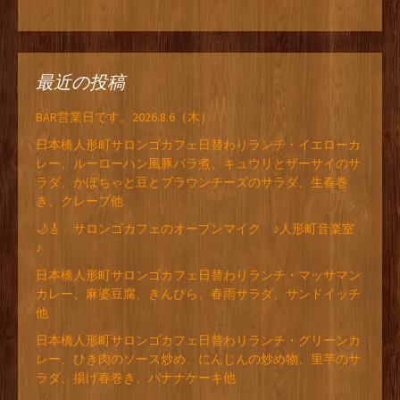
最近の投稿
BAR営業日です。2026.8.6（木）
日本橋人形町サロンゴカフェ日替わりランチ・イエローカ
レー、ルーローハン風豚バラ煮、キュウリとザーサイのサ
ラダ、かぼちゃと豆とブラウンチーズのサラダ、生春巻
き、クレープ他
🌙🎸 サロンゴカフェのオープンマイク ♪人形町音楽室
♪
日本橋人形町サロンゴカフェ日替わりランチ・マッサマン
カレー、麻婆豆腐、きんぴら、春雨サラダ、サンドイッチ
他
日本橋人形町サロンゴカフェ日替わりランチ・グリーンカ
レー、ひき肉のソース炒め、にんじんの炒め物、里芋のサ
ラダ、揚げ春巻き、バナナケーキ他