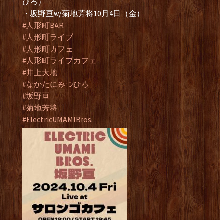
ひろ）
・坂野亘w/菊地芳将10月4日（金）
#人形町BAR
#人形町ライブ
#人形町カフェ
#人形町ライブカフェ
#井上大地
#なかたにみつひろ
#坂野亘
#菊地芳将
#ElectricUMAMIBros
.