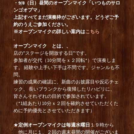
・9/8（日）昼間のオープンマイク「いつものサロ
ンゴオプマ」
上記すべてまだ演奏枠がございます。どうぞご予
約のうえご参加ください。
※オープンマイクの詳しい案内は
こちら
.
オープンマイク とは、、
店の”ステージを開放する日”です。
参加者が交代（10分間をｘ２回転*）で演奏しま
す。 経験や上手い下手は不問です。ジャンルも不
問。
練習の成果の確認に、新曲のお披露目や反応チェ
ック、 長いブランクから復帰したリハビリに、
皆さんそれぞれの目的で参加されています。
（*1組あたり10分ｘ２回を確約させていただくた
めに予約優先とさせていただきます）
★
定例オープンマイクは毎週水曜日
１９時から
他に月に１、２回の週末昼間の開催がございま