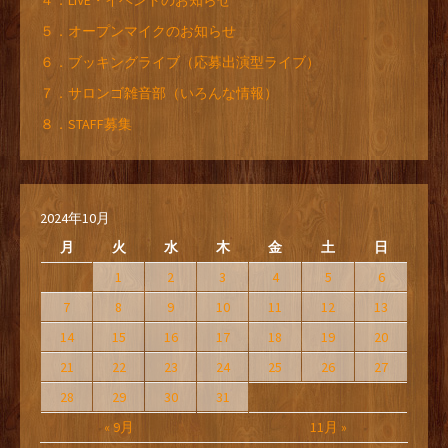
４．LIVE・イベントのお知らせ
５．オープンマイクのお知らせ
６．ブッキングライブ（応募出演型ライブ）
７．サロンゴ雑音部（いろんな情報）
８．STAFF募集
2024年10月
月
火
水
木
金
土
日
1
2
3
4
5
6
7
8
9
10
11
12
13
14
15
16
17
18
19
20
21
22
23
24
25
26
27
28
29
30
31
« 9月
11月 »