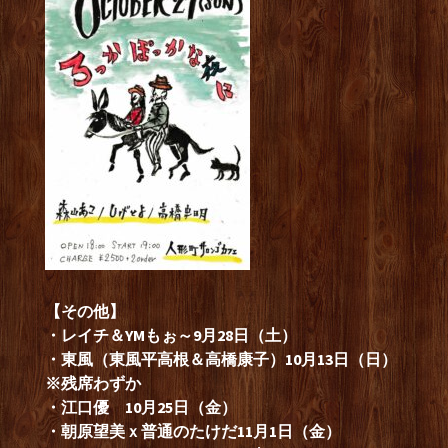
【その他】
・レイチ＆YMもぉ～9月28日（土）
・東風（東風平高根＆高橋康子）10月13日（日）
※残席わずか
・江口優 10月25日（金）
・朝原望美ｘ普通のたけだ11月1日（金）