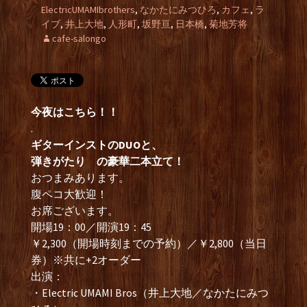
ElectricUMAMIbrothers
,
なかたにみつひろ
,
カフェ
,
ラ
イブ
,
井上大地
,
人形町
,
坂野亘
,
日本橋
,
菊地芳将
cafe-salongo
今夜はこちら！！
.
ギターインストのDUOと、
弾きがたり の豪華二本立て！
おつまみあります。
腹ペコ大歓迎！
お席ございます。
開場19：00／開演19：45
￥2,300（開場時刻までの予約）／￥2,800（当日
券）※共に+2オーダー
出演：
・Electric UMAMI Bros（井上大地／なかたにみつ