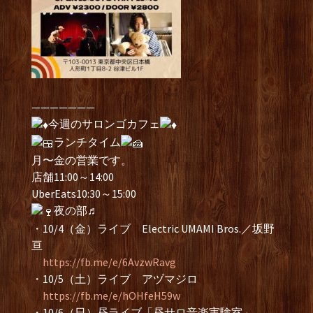
———————
今週のサロンゴカフェ
ランチタイム
​月〜金の営業です。
店舗11:00～14:00
UberEats10:30～15:00
夜の部♬
・10/4（金）​ライブ Electric UMAMI Bros.／坂野
亘
https://fb.me/e/6AvzwRavg
・10/5（土）ライブ アヅマジロ
https://fb.me/e/hOHfeH59w
・10/6（日）昼ライブ「昼サロ音楽実験室」