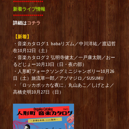
***************
新着ライブ情報
***************
詳細は
コチラ
【新着】
・音楽カタログ１ babaリズム／中川洋祐／渡辺哲
在10月12日（土）
・音楽カタログ２ 弘明寺健太／一戸康太朗／おー
るどじょー10月13日（日・夜の部）
・人形町フォークソングミニジャンボリー10月26
日（土）旅流草一郎／アヅマジロ／SUSUMU
・「ロッカポッカな夜に」丸山あこ／しげとよ／
高橋史明10月27日（日）