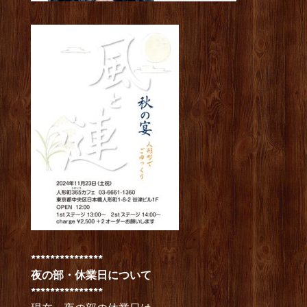
***************
夜の部・休業日について
***************