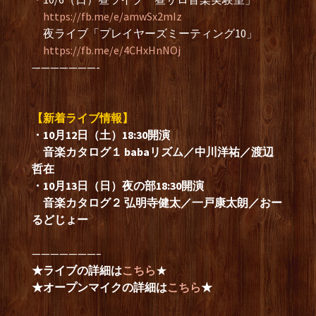
https://fb.me/e/amwSx2mIz
夜ライブ「プレイヤーズミーティング10」
https://fb.me/e/4CHxHnNOj
———————-
【新着ライブ情報】
・10月12日（土）18:30開演
音楽カタログ１ babaリズム／中川洋祐／渡辺
哲在
・10月13日（日）夜の部18:30開演
音楽カタログ２ 弘明寺健太／一戸康太朗／おー
るどじょー
———————–
★ライブの詳細は
こちら
★
★オープンマイクの詳細は
こちら
★