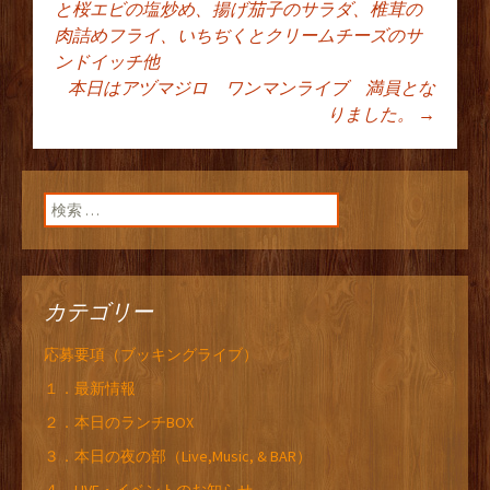
と桜エビの塩炒め、揚げ茄子のサラダ、椎茸の
肉詰めフライ、いちぢくとクリームチーズのサ
ン
ンドイッチ他
本日はアヅマジロ ワンマンライブ 満員とな
りました。
→
検索:
カテゴリー
応募要項（ブッキングライブ）
１．最新情報
２．本日のランチBOX
３．本日の夜の部（Live,Music, & BAR）