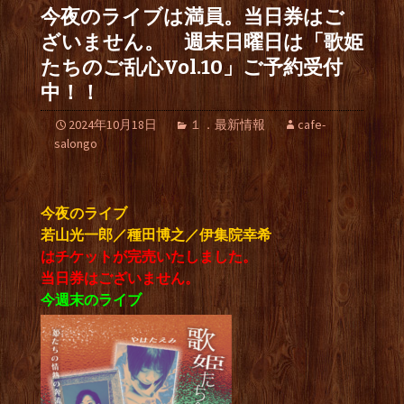
今夜のライブは満員。当日券はご
ざいません。 週末日曜日は「歌姫
たちのご乱心Vol.10」ご予約受付
中！！
2024年10月18日
１．最新情報
cafe-
salongo
今夜のライブ
若山光一郎／種田博之／伊集院幸希
はチケットが完売いたしました。
当日券はございません。
今週末のライブ