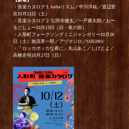
・音楽カタログ１ babaリズム／中川洋祐／渡辺哲
在10月12日（土）
・音楽カタログ２ 弘明寺健太／一戸康太朗／おー
るどじょー10月13日（日・夜の部）
・人形町フォークソングミニジャンボリー10月26
日（土）旅流草一郎／アヅマジロ／SUSUMU
・「ロッカポッカな夜に」丸山あこ／しげとよ／
高橋史明10月27日（日）