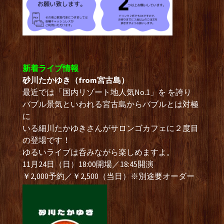
新着ライブ情報
砂川たかゆき（from宮古島）
最近では「国内リゾート地人気No.1」を を誇り
バブル景気といわれる宮古島からバブルとは対極
に
いる細川たかゆきさんがサロンゴカフェに２度目
の登場です！
ゆるいライブは呑みながら楽しめますよ。
11月24日（日）18:00開場／18:45開演
￥2,000予約／￥2,500（当日）※別途要オーダー