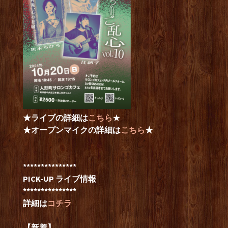
★ライブの詳細は
こちら
★
★オープンマイクの詳細は
こちら
★
***************
PICK-UP ライブ情報
***************
詳細は
コチラ
【新着】