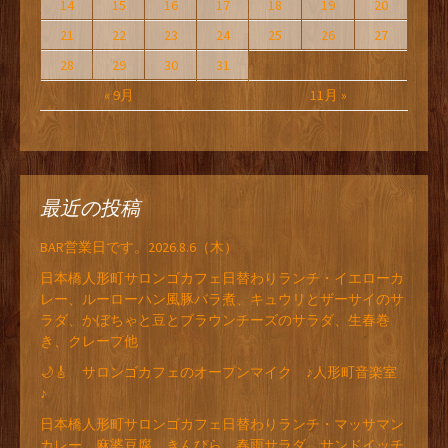
14
15
16
17
18
19
20
21
22
23
24
25
26
27
28
29
30
31
« 9月
11月 »
最近の投稿
BAR営業日です。2026.8.6（木）
日本橋人形町サロンゴカフェ日替わりランチ・イエローカ
レー、ルーローハン風豚バラ煮、キュウリとザーサイのサ
ラダ、かぼちゃと豆とブラウンチーズのサラダ、生春巻
き、クレープ他
🌙🎸 サロンゴカフェのオープンマイク ♪人形町音楽室
♪
日本橋人形町サロンゴカフェ日替わりランチ・マッサマン
カレー、麻婆豆腐、きんぴら、春雨サラダ、サンドイッチ