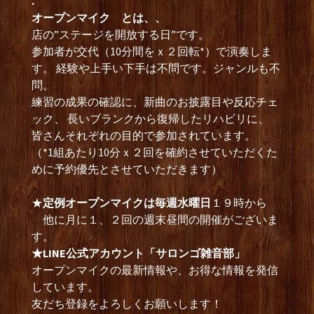
.
オープンマイク とは、、
店の”ステージを開放する日”です。
参加者が交代（10分間をｘ２回転*）で演奏しま
す。 経験や上手い下手は不問です。ジャンルも不
問。
練習の成果の確認に、新曲のお披露目や反応チェ
ック、 長いブランクから復帰したリハビリに、
皆さんそれぞれの目的で参加されています。
（*1組あたり10分ｘ２回を確約させていただくた
めに予約優先とさせていただきます）
★
定例オープンマイクは毎週水曜日
１９時から
他に月に１、２回の週末昼間の開催がございま
す。
★LINE公式アカウント「サロンゴ雑音部」
オープンマイクの最新情報や、お得な情報を発信
しています。
友だち登録をよろしくお願いします！