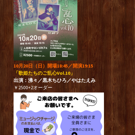
10月20日（日）開場18:45／開演19:15
「歌姫たちのご乱心Vol.10」
出演：沸々／黒木ちひろ／やはたえみ
￥2500+2オーダー