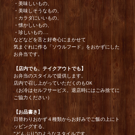
・美味しいもの、
・美味しそうなもの、
・カラダにいいもの、
・懐かしいもの、
・珍しいもの….
などなどを舌と好奇心にまかせて
気まぐれに作る「ソウルフード」をおかずにした
お弁当です。
【店内でも、テイクアウトでも】
お弁当のスタイルで提供します。
店内で召し上がっていただくのもOK
（お冷はセルフサービス。退店時にはごみ捨てに
ご協力ください）
【お品書き】
日替わりおかず４種類からお好みでご飯の上にト
ッピングする、
”どんぶり”のようなスタイルです。