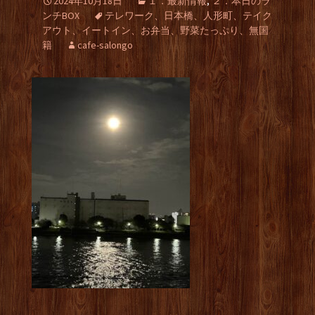
2024年10月18日
１．最新情報
,
２．本日のラ
ンチBOX
テレワーク、日本橋、人形町、テイク
アウト、イートイン、お弁当、野菜たっぷり、無国
籍
cafe-salongo