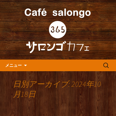
人形町の音楽カフェ『365カフェ』より
最新情報をお届けします。
人形町の『365(サロンゴ)カフ
ェ』よりお知らせ
コンテンツへ移動
検
メニュー
索:
日別アーカイブ: 2024年10
月18日