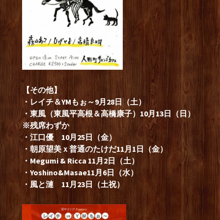
【その他】
・レイチ＆YMもぉ～9月28日（土）
・東風（東風平高根＆高橋康子）10月13日（日）
※残席わずか
・江口優 10月25日（金）
・朝原望美ｘ普通のたけだ11月1日（金）
・Megumi & Ricca 11月2日（土）
・Yoshino&Masae11月6日（水）
・風と漣 11月23日（土祝）