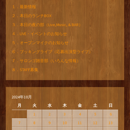
１．最新情報
２．本日のランチBOX
３．本日の夜の部（Live,Music, & BAR）
４．LIVE・イベントのお知らせ
５．オープンマイクのお知らせ
６．ブッキングライブ（応募出演型ライブ）
７．サロンゴ雑音部（いろんな情報）
８．STAFF募集
2024年10月
月
火
水
木
金
土
日
1
2
3
4
5
6
7
8
9
10
11
12
13