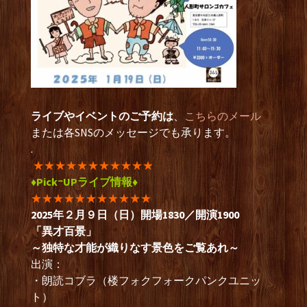
ライブやイベントのご予約は
、
こちらのメール
または各SNSのメッセージでも承ります。
.
★★★★★★★★★★★
♦PickｰUPライブ情報♦
★★★★★★★★★★★
2025年２月９日（日）開場1830／開演1900
「異才百景」
～独特な才能が織りなす景色をご覧あれ～
出演：
・朗読コブラ（楼フォクフォークパンクユニッ
ト）