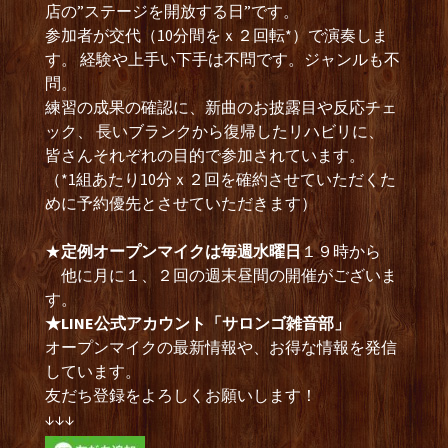
店の”ステージを開放する日”です。
参加者が交代（10分間をｘ２回転*）で演奏しま
す。 経験や上手い下手は不問です。ジャンルも不
問。
練習の成果の確認に、新曲のお披露目や反応チェ
ック、 長いブランクから復帰したリハビリに、
皆さんそれぞれの目的で参加されています。
（*1組あたり10分ｘ２回を確約させていただくた
めに予約優先とさせていただきます）
★
定例オープンマイクは毎週水曜日
１９時から
他に月に１、２回の週末昼間の開催がございま
す。
★LINE公式アカウント「サロンゴ雑音部」
オープンマイクの最新情報や、お得な情報を発信
しています。
友だち登録をよろしくお願いします！
↓↓↓