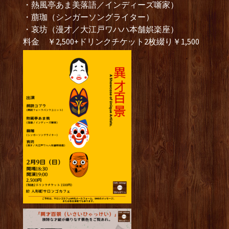
・熱風亭あま美落語／インディーズ噺家）
・萠珈（シンガーソングライター）
・哀坊（漫才／大江戸ワハハ本舗娯楽座）
料金 ￥2,500+ドリンクチケット2枚綴り￥1,500