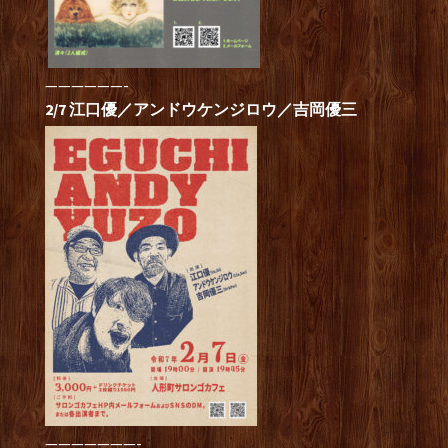
——————-
2/7 江口優／アンドウケンジロウ／吉岡優三
———————-