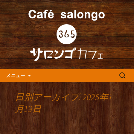
人形町の音楽カフェ『365カフェ』より
最新情報をお届けします。
人形町の『365(サロンゴ)カフ
ェ』よりお知らせ
コンテンツへ移動
検
メニュー
索:
日別アーカイブ: 2025年1
月19日