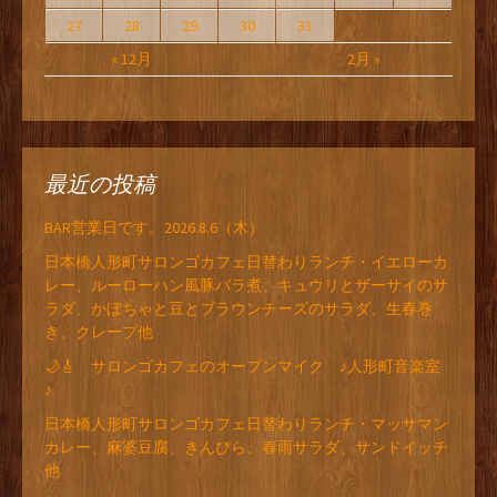
27
28
29
30
31
« 12月
2月 »
最近の投稿
BAR営業日です。2026.8.6（木）
日本橋人形町サロンゴカフェ日替わりランチ・イエローカ
レー、ルーローハン風豚バラ煮、キュウリとザーサイのサ
ラダ、かぼちゃと豆とブラウンチーズのサラダ、生春巻
き、クレープ他
🌙🎸 サロンゴカフェのオープンマイク ♪人形町音楽室
♪
日本橋人形町サロンゴカフェ日替わりランチ・マッサマン
カレー、麻婆豆腐、きんぴら、春雨サラダ、サンドイッチ
他