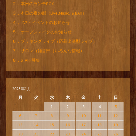
２．本日のランチBOX
３．本日の夜の部（Live,Music, & BAR）
４．LIVE・イベントのお知らせ
５．オープンマイクのお知らせ
６．ブッキングライブ（応募出演型ライブ）
７．サロンゴ雑音部（いろんな情報）
８．STAFF募集
2025年1月
月
火
水
木
金
土
日
1
2
3
4
5
6
7
8
9
10
11
12
13
14
15
16
17
18
19
20
21
22
23
24
25
26