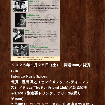
２０２５年１月２５日（土） 開場1800／開演
1845
Salongo Music Spices
出演：種田博之（センチメンタルシティロマン
ス）
／ Ricca
(
The Pen Friend Club
)／朝原望美
￥2,500（
別途要ドリンクチケット2枚綴り
￥1500）
ご予約は
サロンゴカフェ
または出演者までお願い