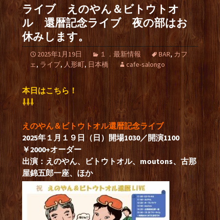
ライブ えのやん＆ビトウトオ
ル 還暦記念ライブ 夜の部はお
休みします。
2025年1月19日
１．最新情報
BAR
,
カフ
ェ
,
ライブ
,
人形町
,
日本橋
cafe-salongo
本日はこちら！
⇩⇩⇩
えのやん＆ビトウトオル還暦記念ライブ
2025年１月１９日（日）開場1030／開演1100
￥2000+オーダー
出演：えのやん、ビトウトオル、moutons、古那
屋錦五郎一座、ほか