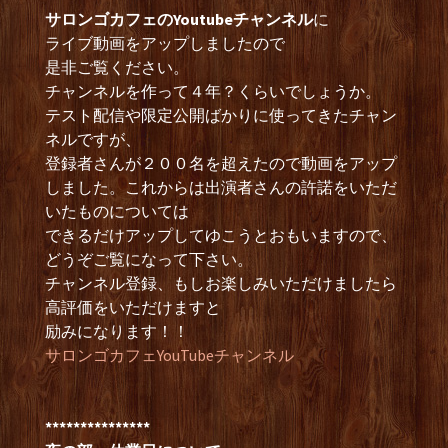
サロンゴカフェのYoutubeチャンネル
に
ライブ動画をアップしましたので
是非ご覧ください。
チャンネルを作って４年？くらいでしょうか。
テスト配信や限定公開ばかりに使ってきたチャン
ネルですが、
登録者さんが２００名を超えたので動画をアップ
しました。これからは出演者さんの許諾をいただ
いたものについては
できるだけアップしてゆこうとおもいますので、
どうぞご覧になって下さい。
チャンネル登録、もしお楽しみいただけましたら
高評価をいただけますと
励みになります！！
サロンゴカフェYouTubeチャンネル
***************