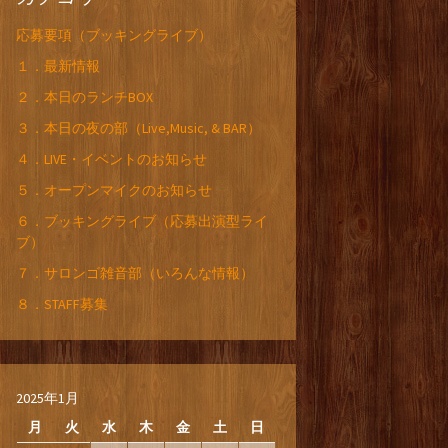
応募要項（ブッキングライブ）
１．最新情報
２．本日のランチBOX
３．本日の夜の部（Live,Music, & BAR）
４．LIVE・イベントのお知らせ
５．オープンマイクのお知らせ
６．ブッキングライブ（応募出演型ライ
ブ）
７．サロンゴ雑音部（いろんな情報）
８．STAFF募集
2025年1月
月
火
水
木
金
土
日