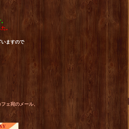
す。
した。
ざいますので
！
カフェ宛のメール、