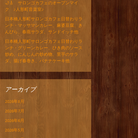
🌙🎸 サロンゴカフェのオープンマイ
ク ♪人形町音楽室♪
日本橋人形町サロンゴカフェ日替わりラ
ンチ・マッサマンカレー、麻婆豆腐、き
んぴら、春雨サラダ、サンドイッチ他
日本橋人形町サロンゴカフェ日替わりラ
ンチ・グリーンカレー、ひき肉のソース
炒め、にんじんの炒め物、里芋のサラ
ダ、揚げ春巻き、バナナケーキ他
アーカイブ
2026年8月
2026年7月
2026年6月
2026年5月