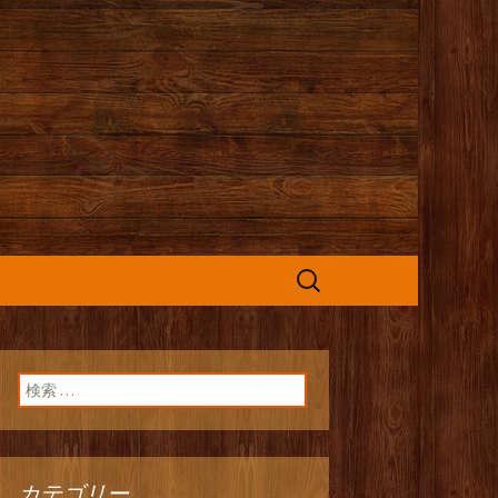
カフェ』よりお
検
索:
検索:
カテゴリー