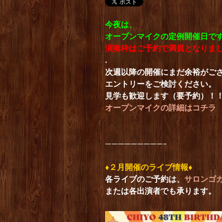
今夜は、
オープンマイクの定例開催日で
演奏枠はご予約で満員となりま
.
次週以降の開催にまだ余裕がご
エントリーをご検討ください。
見学も歓迎します（要予約）！
オープンマイクの詳細はコチラ
—————————–
♦︎２月開催のライブ情報♦︎
各ライブのご予約は、
サロンゴ
または各出演者でも承ります。