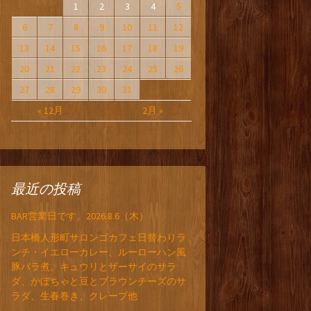
1
2
3
4
5
6
7
8
9
10
11
12
13
14
15
16
17
18
19
20
21
22
23
24
25
26
27
28
29
30
31
« 12月
2月 »
最近の投稿
BAR営業日です。2026.8.6（木）
日本橋人形町サロンゴカフェ日替わりラ
ンチ・イエローカレー、ルーローハン風
豚バラ煮、キュウリとザーサイのサラ
ダ、かぼちゃと豆とブラウンチーズのサ
ラダ、生春巻き、クレープ他