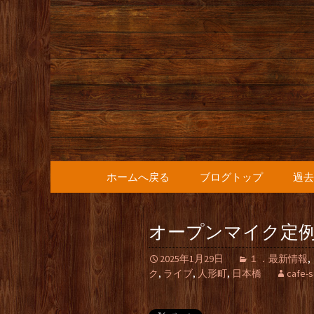
人形町の音楽カフェ『36
人形町の『
知らせ
コンテンツへ移動
ホームへ戻る
ブログトップ
過去
オープンマイク定
2025年1月29日
１．最新情報
,
ク
,
ライブ
,
人形町
,
日本橋
cafe-