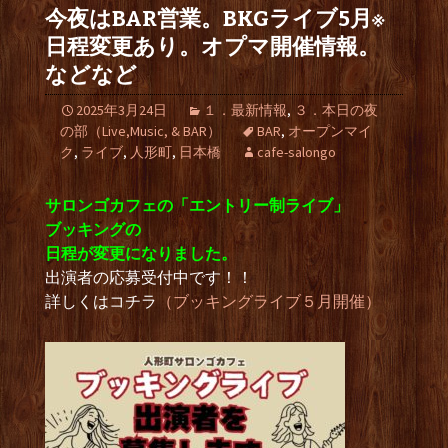
今夜はBAR営業。BKGライブ5月※
日程変更あり。オプマ開催情報。
などなど
2025年3月24日
１．最新情報
,
３．本日の夜
の部（Live,Music, & BAR）
BAR
,
オープンマイ
ク
,
ライブ
,
人形町
,
日本橋
cafe-salongo
サロンゴカフェの「エントリー制ライブ」
ブッキングの
日程が変更になりました。
出演者の応募受付中です！！
詳しくはコチラ
（ブッキングライブ５月開催）