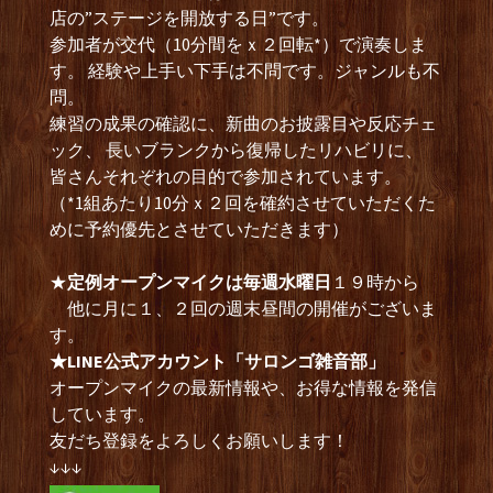
店の”ステージを開放する日”です。
参加者が交代（10分間をｘ２回転*）で演奏しま
す。 経験や上手い下手は不問です。ジャンルも不
問。
練習の成果の確認に、新曲のお披露目や反応チェ
ック、 長いブランクから復帰したリハビリに、
皆さんそれぞれの目的で参加されています。
（*1組あたり10分ｘ２回を確約させていただくた
めに予約優先とさせていただきます）
★
定例オープンマイクは毎週水曜日
１９時から
他に月に１、２回の週末昼間の開催がございま
す。
★LINE公式アカウント「サロンゴ雑音部」
オープンマイクの最新情報や、お得な情報を発信
しています。
友だち登録をよろしくお願いします！
↓↓↓