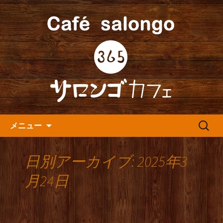
人形町の音楽カフェ『365カフェ』より
最新情報をお届けします。
人形町の『365(サロンゴ)カフ
ェ』よりお知らせ
コンテンツへ移動
検
メニュー
索:
日別アーカイブ: 2025年3
月24日