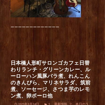
ーーーーーーーーーーーーー
日本橋人形町サロンゴカフェ日替
わりランチ・グリーンカレー、ル
ーローハン風豚バラ煮、れんこん
のきんぴら、マリネサラダ、筑前
煮、ソーセージ、さつま芋のレモ
ン煮、卵ボーロ他
2025年3月24日
１．最新情報
,
２．本日のラ