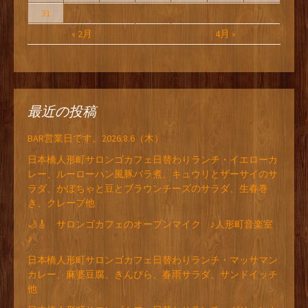
31
« 2月
4月 »
最近の投稿
BAR営業日です。2026.8.6（木）
日本橋人形町サロンゴカフェ日替わりランチ・イエローカ
レー、ルーローハン風豚バラ煮、キュウリとザーサイのサ
ラダ、かぼちゃと豆とブラウンチーズのサラダ、生春巻
き、クレープ他
🌙🎸 サロンゴカフェのオープンマイク ♪人形町音楽室
♪
日本橋人形町サロンゴカフェ日替わりランチ・マッサマン
カレー、麻婆豆腐、きんぴら、春雨サラダ、サンドイッチ
他