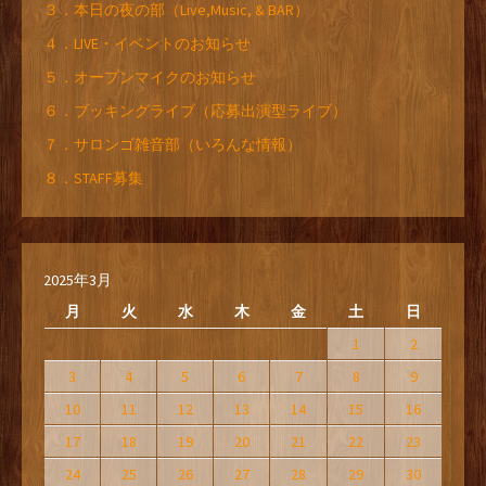
３．本日の夜の部（Live,Music, & BAR）
４．LIVE・イベントのお知らせ
５．オープンマイクのお知らせ
６．ブッキングライブ（応募出演型ライブ）
７．サロンゴ雑音部（いろんな情報）
８．STAFF募集
2025年3月
月
火
水
木
金
土
日
1
2
3
4
5
6
7
8
9
10
11
12
13
14
15
16
17
18
19
20
21
22
23
24
25
26
27
28
29
30