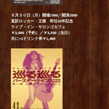
６月３０日（月）開場1900／開演2000
直訳ロッカー・王
様 即位32年記念
ライブ・イン・サロンゴカフェ
￥3,000（予約）／￥3,500（当日）
共に+2ドリンク券￥1,400