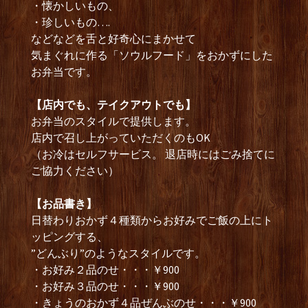
・懐かしいもの、
・珍しいもの….
などなどを舌と好奇心にまかせて
気まぐれに作る「ソウルフード」をおかずにした
お弁当です。
【店内でも、テイクアウトでも】
お弁当のスタイルで提供します。
店内で召し上がっていただくのもOK
（お冷はセルフサービス。 退店時にはごみ捨てに
ご協力ください）
【お品書き】
日替わりおかず４種類からお好みでご飯の上にト
ッピングする、
”どんぶり”のようなスタイルです。
・お好み２品のせ・・・￥900
・お好み３品のせ・・・￥900
・きょうのおかず４品ぜんぶのせ・・・￥900