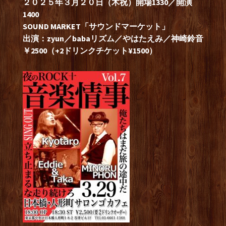
２０２５年３月２０日（木祝）開場1330／開演
1400
SOUND MARKET「サウンドマーケット」
出演：zyun／babaリズム／やはたえみ／神崎鈴音
￥2500（+2ドリンクチケット¥1500）