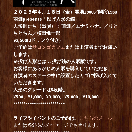
２０２５年４月１８日（金）開場1900／開演1930
萠珈presents「投げ人形の館」
人形師たち（出演）：
萠珈／エナミハナ。／りと
ちとちん／横田惟一郎
¥2,500(2ドリンク付き)
ご予約は
サロンゴカフェ
または出演者までお願い
します。
※投げ人形とは… 投げ銭の人形版です。
お客様にあらかじめ人形を購入していただき、
各演者のステージ中に設置したカゴに投げ入れて
いただきます。
人形のグレードは5段階。
¥500、¥1,000、¥3,000、¥5,000、¥10,000
*************************
ライブやイベントのご予約は
、
こちらのメール
または各SNSのメッセージでも承ります。