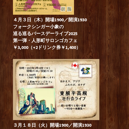
４月３日（木）開場1900／開演1930
フォークシンガー小象の
巡る巡るバースデーライブ2025
第一弾・人形町サロンゴカフェ
￥3,000（+2ドリンク券￥1,400）
３月１８日（火）開場1900／開演1930