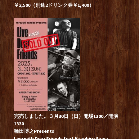
￥2,500（別途2ドリンク券￥1,400）
完売しました。３月30日（日）開場1300／開演
1330
種田博之Presents
Live with Dear Friends feat.Kazuhiro Sawa