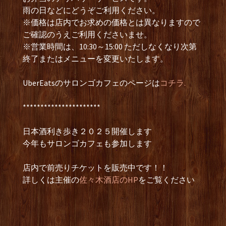
雨の日などにどうぞご利用ください。
※価格は店内でお求めの価格とは異なりますので
ご確認のうえご利用くださいませ。
※営業時間は、10:30～15:00 ただしなくなり次第
終了またはメニューを変更いたします。
UberEatsのサロンゴカフェのページは
コチラ.
**********************
日本酒利き歩き２０２５開催します
今年もサロンゴカフェも参加します
店内で前売りチケットを販売中です！！
詳しくは主催の
佐々木酒店のHP
をご覧ください