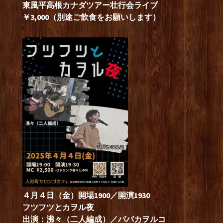
東風平高根カナダツアー壮行会ライブ
￥3,000（別途ご飲食をお願いします）
４月４日（金）開場1900／開演1930
フツフツとカヲル夜
出演：沸々（二人編成）／ババカヲルコ