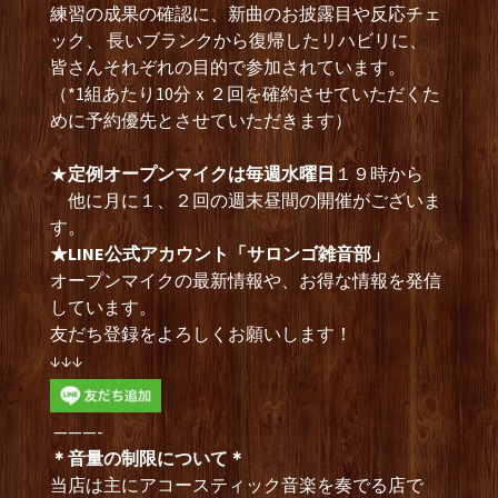
練習の成果の確認に、新曲のお披露目や反応チェ
ック、 長いブランクから復帰したリハビリに、
皆さんそれぞれの目的で参加されています。
（*1組あたり10分ｘ２回を確約させていただくた
めに予約優先とさせていただきます）
★
定例オープンマイクは毎週水曜日
１９時から
他に月に１、２回の週末昼間の開催がございま
す。
★LINE公式アカウント「サロンゴ雑音部」
オープンマイクの最新情報や、お得な情報を発信
しています。
友だち登録をよろしくお願いします！
↓↓↓
———-
＊音量の制限について＊
当店は主にアコースティック音楽を奏でる店で