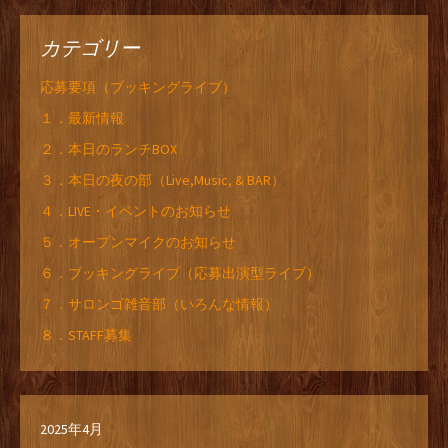
カテゴリー
応募要項（ブッキングライブ）
１．最新情報
２．本日のランチBOX
３．本日の夜の部（Live,Music, & BAR）
４．LIVE・イベントのお知らせ
５．オープンマイクのお知らせ
６．ブッキングライブ（応募出演型ライブ）
７．サロンゴ雑音部（いろんな情報）
８．STAFF募集
2025年4月