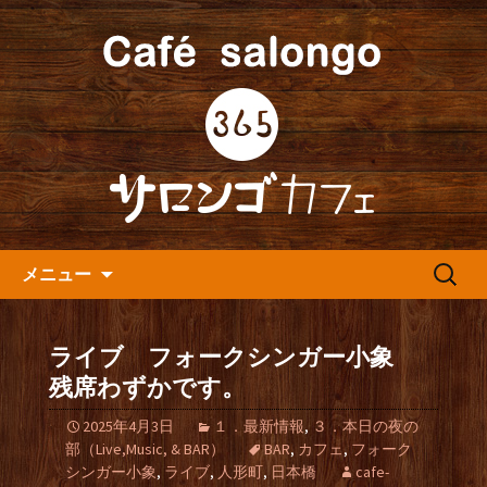
人形町の音楽カフェ『365カフェ』より
最新情報をお届けします。
人形町の『365(サロンゴ)カフ
ェ』よりお知らせ
コンテンツへ移動
検
メニュー
索:
ライブ フォークシンガー小象
残席わずかです。
2025年4月3日
１．最新情報
,
３．本日の夜の
部（Live,Music, & BAR）
BAR
,
カフェ
,
フォーク
シンガー小象
,
ライブ
,
人形町
,
日本橋
cafe-