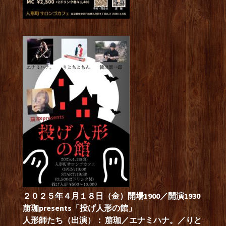
２０２５年４月１８日（金）開場1900／開演1930
萠珈presents「投げ人形の館」
人形師たち（出演）：
萠珈／エナミハナ。／りと