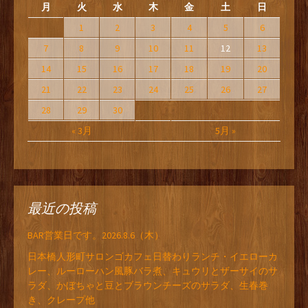
月
火
水
木
金
土
日
1
2
3
4
5
6
7
8
9
10
11
12
13
14
15
16
17
18
19
20
21
22
23
24
25
26
27
28
29
30
« 3月
5月 »
最近の投稿
BAR営業日です。2026.8.6（木）
日本橋人形町サロンゴカフェ日替わりランチ・イエローカ
レー、ルーローハン風豚バラ煮、キュウリとザーサイのサ
ラダ、かぼちゃと豆とブラウンチーズのサラダ、生春巻
き、クレープ他