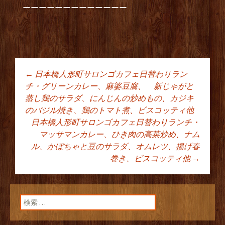
ーーーーーーーーーーーーー
←
日本橋人形町サロンゴカフェ日替わりラン
投稿ナビゲーショ
チ・グリーンカレー、麻婆豆腐、 新じゃがと
蒸し鶏のサラダ、にんじんの炒めもの、カジキ
のバジル焼き、鶏のトマト煮、ビスコッティ他
ン
日本橋人形町サロンゴカフェ日替わりランチ・
マッサマンカレー、ひき肉の高菜炒め、ナム
ル、かぼちゃと豆のサラダ、オムレツ、揚げ春
巻き、ビスコッティ他
→
検索: