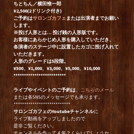
ちとちん／横田惟一郎
¥2,500(2ドリンク付き)
ご予約は
サロンゴカフェ
または出演者までお願い
します。
※投げ人形とは… 投げ銭の人形版です。
お客様にあらかじめ人形を購入していただき、
各演者のステージ中に設置したカゴに投げ入れて
いただきます。
人形のグレードは5段階。
¥500、¥1,000、¥3,000、¥5,000、¥10,000
*************************
ライブやイベントのご予約は
、
こちらのメール
または各SNSのメッセージでも承ります。
.***************************
サロンゴカフェのYoutubeチャンネル
に
ライブ動画をアップしましたので
是非ご覧ください。
チャンネルを作って４年？くらいでしょうか。