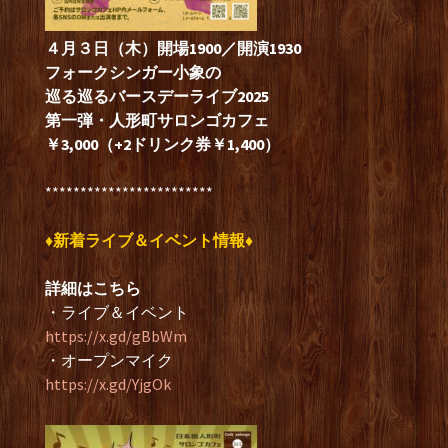
４月３日（木）開場1900／開演1930
フォークシンガー小象の
巡る巡るバースデーライブ2025
第一弾・人形町サロンゴカフェ
￥3,000（+2ドリンク券￥1,400）
************************
♦新着ライブ＆イベント
情報♦
詳細はこちら
・ライブ＆イベント
https://x.gd/gBbWm
・オープンマイク
https://x.gd/YjgOk