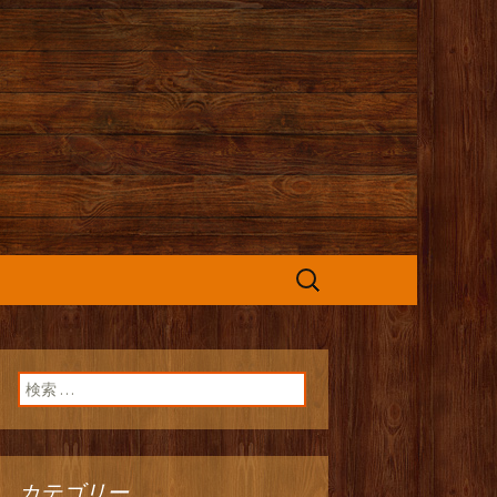
カフェ』よりお
検
索:
検索:
カテゴリー