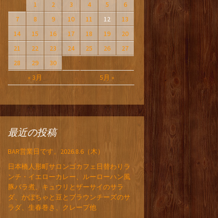
1
2
3
4
5
6
7
8
9
10
11
12
13
14
15
16
17
18
19
20
21
22
23
24
25
26
27
28
29
30
« 3月
5月 »
最近の投稿
BAR営業日です。2026.8.6（木）
日本橋人形町サロンゴカフェ日替わりラ
ンチ・イエローカレー、ルーローハン風
豚バラ煮、キュウリとザーサイのサラ
ダ、かぼちゃと豆とブラウンチーズのサ
ラダ、生春巻き、クレープ他