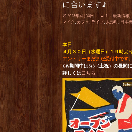
に合います♪
2025年4月30日
１．最新情報
,
マイク
,
カフェ
,
ライブ
,
人形町
,
日本
本日
４月３０日（水曜日）１９時よ
エントリーまだまだ受付中です
GW期間中は5/3（土祝）の昼間
詳しくは
こちら