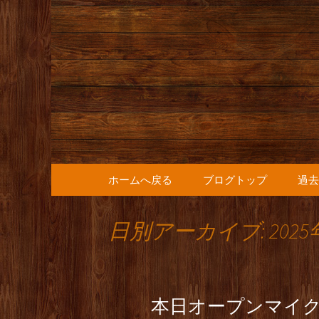
人形町の音楽カフェ『36
人形町の『
知らせ
コンテンツへ移動
ホームへ戻る
ブログトップ
過去
日別アーカイブ: 2025
本日オープンマイ