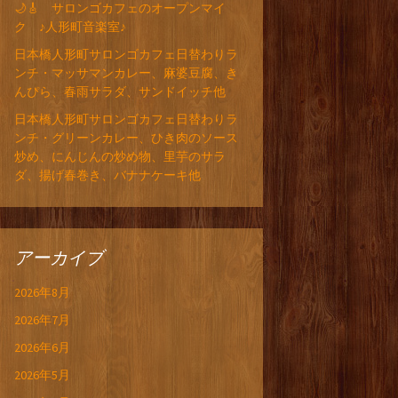
🌙🎸 サロンゴカフェのオープンマイ
ク ♪人形町音楽室♪
日本橋人形町サロンゴカフェ日替わりラ
ンチ・マッサマンカレー、麻婆豆腐、き
んぴら、春雨サラダ、サンドイッチ他
日本橋人形町サロンゴカフェ日替わりラ
ンチ・グリーンカレー、ひき肉のソース
炒め、にんじんの炒め物、里芋のサラ
ダ、揚げ春巻き、バナナケーキ他
アーカイブ
2026年8月
2026年7月
2026年6月
2026年5月