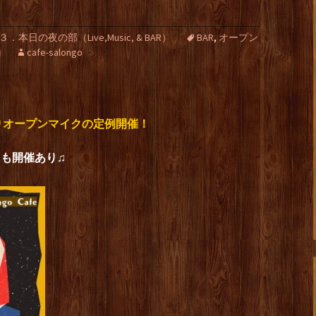
３．本日の夜の部（Live,Music, & BAR）
BAR
,
オープン
橋
cafe-salongo
りオープンマイクの定例開催！
。
にも開催あり♫