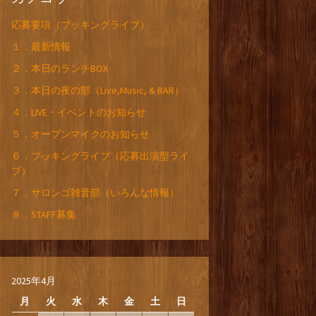
応募要項（ブッキングライブ）
１．最新情報
２．本日のランチBOX
３．本日の夜の部（Live,Music, & BAR）
４．LIVE・イベントのお知らせ
５．オープンマイクのお知らせ
６．ブッキングライブ（応募出演型ライ
ブ）
７．サロンゴ雑音部（いろんな情報）
８．STAFF募集
2025年4月
月
火
水
木
金
土
日