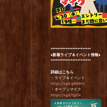
************************
♦新着ライブ＆イベント
情報♦
************************
詳細はこちら
・ライブ＆イベント
https://x.gd/gBbWm
・オープンマイク
https://x.gd/YjgOk