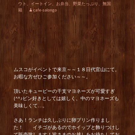
ウト、イートイン、お弁当、野菜たっぷり、無国
籍
cafe-salongo
ムスコがイベントで来京～～１８日代官山にて。
お暇な方ぜひご参加ください～～。
頂いたキューピーの干支マヨネーズが可愛すぎ
(^^♪ビン好きとしては嬉しく、中のマヨネーズも
美味しくて…。
さあ！ランチは久しぶりに卵プリン作りまし
た！ イチゴがあるのでホイップと飾りつけし
て販売致します！皆さまのお越しをお待ちしてお