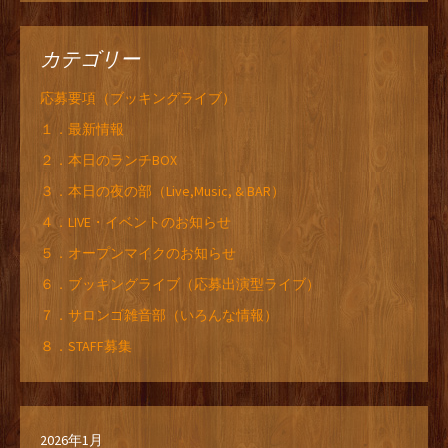
カテゴリー
応募要項（ブッキングライブ）
１．最新情報
２．本日のランチBOX
３．本日の夜の部（Live,Music, & BAR）
４．LIVE・イベントのお知らせ
５．オープンマイクのお知らせ
６．ブッキングライブ（応募出演型ライブ）
７．サロンゴ雑音部（いろんな情報）
８．STAFF募集
2026年1月