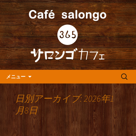
人形町の音楽カフェ『365カフェ』より
最新情報をお届けします。
人形町の『365(サロンゴ)カフ
ェ』よりお知らせ
コンテンツへ移動
検
メニュー
索:
日別アーカイブ: 2026年1
月8日