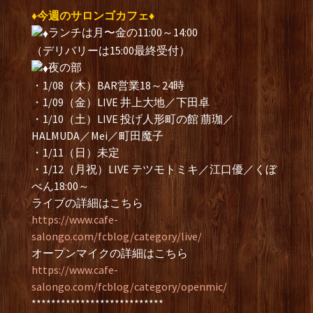
♦今週のサロンゴカフェ♦
ランチは月〜金の11:00～14:00
（デリバリーは15:00最終受付）
夜の部
・1/08（木）BAR営業18～24時
・1/09（金）LIVE 井上大地／下田卓
・1/10（土）LIVE 投げ人形町の館 萠珈／
HALMUDA／Mei／町田魔子
・1/11（日）未定
・1/12（月祝）LIVE テツモトミキ／江口優／くぼ
べん18:00～
ライブの詳細はこちら
https://www.cafe-
salongo.com/fcblog/category/live/
オープンマイクの詳細はこちら
https://www.cafe-
salongo.com/fcblog/category/openmic/
***************************