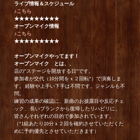
ライブ情報＆スケジュール
♪
こちら
★★★★★★★★★
オープンマイク情報
♪
こちら
★★★★★★★★★
オープンマイクやってます！
オープンマイク とは、、
店の”ステージを開放する日”です。
参加者が交代（10分間をｘ２回転*）で演奏しま
す。 経験や上手い下手は不問です。ジャンルも不
問。
練習の成果の確認に、新曲のお披露目や反応チェ
ック、 長いブランクから復帰したリハビリに、
皆さんそれぞれの目的で参加されています。
（*1組あたり10分ｘ２回を確約させていただくた
めに予約優先とさせていただきます）