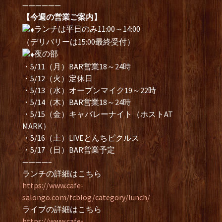
——————
【今週の営業ご案内】
ランチは平日のみ11:00～14:00
（デリバリーは15:00最終受付）
夜の部
・5/11（月）BAR営業18～24時
・5/12（火）定休日
・5/13（水）オープンマイク19～22時
・5/14（木）BAR営業18～24時
・5/15（金）キャバレーナイト（ホストAT
MARK）
・5/16（土）LIVEとんちピクルス
・5/17（日）BAR営業予定
————–
ランチの詳細はこちら
https://www.cafe-
salongo.com/fcblog/category/lunch/
ライブの詳細はこちら
https://www.cafe-