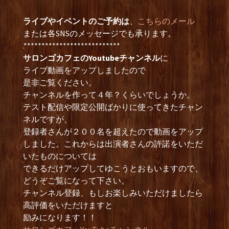
ライブやイベントのご予約は
、
こちらのメール
または各SNSのメッセージでも承ります。
.***************************
サロンゴカフェのYoutubeチャンネル
に
ライブ動画をアップしましたので
是非ご覧ください。
チャンネルを作って４年？くらいでしょうか。
テスト配信や限定公開ばかりに使ってきたチャン
ネルですが、
登録者さんが２００名を超えたので動画をアップ
しました。これからは出演者さんの許諾をいただ
いたものについては
できるだけアップしてゆこうとおもいますので、
どうぞご覧になって下さい。
チャンネル登録、もしお楽しみいただけましたら
高評価をいただけますと
励みになります！！