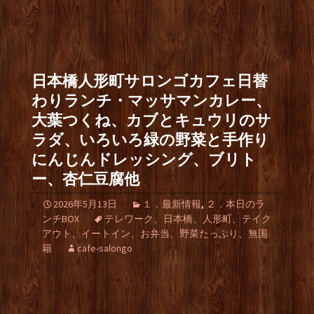
日本橋人形町サロンゴカフェ日替
わりランチ・マッサマンカレー、
大葉つくね、カブとキュウリのサ
ラダ、いろいろ緑の野菜と手作り
にんじんドレッシング、ブリト
ー、杏仁豆腐他
2026年5月13日
１．最新情報
,
２．本日のラ
ンチBOX
テレワーク、日本橋、人形町、テイク
アウト、イートイン、お弁当、野菜たっぷり、無国
籍
cafe-salongo