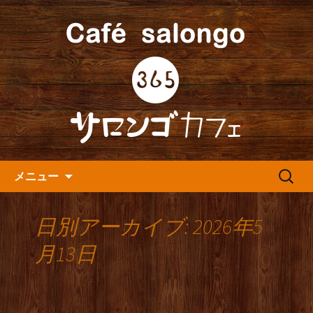
人形町の音楽カフェ『365カフェ』より
最新情報をお届けします。
人形町の『365(サロンゴ)カフ
ェ』よりお知らせ
コンテンツへ移動
検
メニュー
索:
日別アーカイブ: 2026年5
月13日