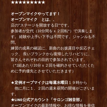
★★★★★★★★★
オープンマイクやってます！
オープンマイク とは、、
店の”ステージを開放する日”です。
参加者が交代（10分間をｘ２回転*）で演奏しま
す。 経験や上手い下手は不問です。ジャンルも不
問。
練習の成果の確認に、新曲のお披露目や反応チェ
ック、 長いブランクから復帰したリハビリに、
皆さんそれぞれの目的で参加されています。
（*1組あたり10分ｘ２回を確約させていただくた
めに予約優先とさせていただきます）
★
定例オープマイクは毎週水曜日
１９時から
他に月に１、２回の週末昼間の開催がございま
す。
★LINE公式アカウント「サロンゴ雑音部」
オープンマイクの最新情報や、お得な情報を発信