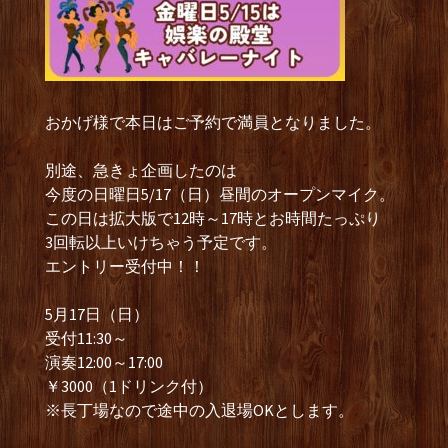
おかげ様で本日はご予約で満員となりました。
別途、急きょ企画したのは
今度の日曜日5/17（日）昼間のオープンマイク。
この日は拡大版で12時～17時とお時間たっぷり
3回転以上いけちゃう予定です。
エントリー受付中！！
5月17日（日）
受付11:30～
演奏12:00～17:00
￥3000（1ドリンク付）
※長丁場なので途中の入退場OKとします。