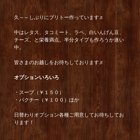
久～～しぶりにブリトー作っています♬
中はレタス、タコミート、ラペ、白いんげん豆、
チーズ、と栄養満点。半分タイプも作ろうか迷い
中。
皆さまのお越しをお待ちしております♬
オプショ
ンいろいろ
・スープ（￥１５０）
・パクチー（￥１００）ほか
日替わりオプション各種ご用意してお待ちしてお
ります！