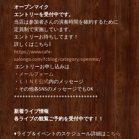
オープンマイク
エントリーを受付中です。
当店は参加者さんの演奏時間を確約するために
定員制で実施しています。
エントリーお待ちしてます！
詳しくはこちら⇩
https://www.cafe-
salongo.com/fcblog/category/openmic/
エントリーお申し込みは
・
メールフォーム
・
ＬＩＮＥ公式
内のメッセージ
・その他各SNSのメッセージでもOK
++++++++++++++++++++++++++++++
新着ライブ情報
各ライブの観覧ご予約を受付中です！！
♦︎ライブ＆イベントのスケジュール詳細は
こちら