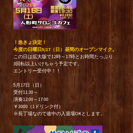
！急きょ決定！
今度の日曜日5/17（日）昼間のオープンマイク。
この日は拡大版で12時～17時とお時間たっぷり
3回転以上いけちゃう予定です。
エントリー受付中！！
5月17日（日）
受付11:30～
演奏12:00～17:00
￥3000（1ドリンク付）
※長丁場なので途中の入退場OKとします。