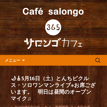
人形町の音楽カフェ『365カフェ』より
最新情報をお届けします。
人形町の『365(サロンゴ)カフ
ェ』よりお知らせ
コンテンツへ移動
検
メニュー
索:
🌙🎸5月16日（土）とんちピクル
ス・ソロワンマンライブ※お席ござ
います。 明日は昼間のオープン
マイク♫