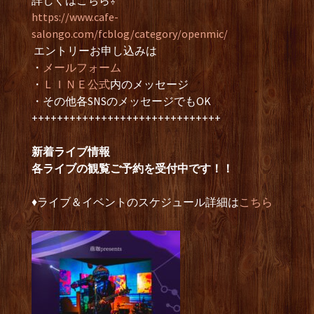
詳しくはこちら⇩
https://www.cafe-
salongo.com/fcblog/category/openmic/
エントリーお申し込みは
・
メールフォーム
・
ＬＩＮＥ公式
内のメッセージ
・その他各SNSのメッセージでもOK
++++++++++++++++++++++++++++++
新着ライブ情報
各ライブの観覧ご予約を受付中です！！
♦︎ライブ＆イベントのスケジュール詳細は
こちら