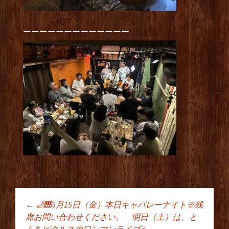
ーーーーーーーーーーーーー
←
🌙🎹5月15日（金）本日キャバレーナイト※残
投稿ナビゲーショ
席お問い合わせください。 明日（土）は、と