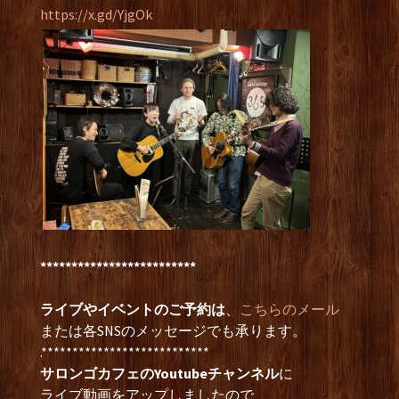
https://x.gd/YjgOk
*************************
ライブやイベントのご予約は
、
こちらのメール
または各SNSのメッセージでも承ります。
.***************************
サロンゴカフェのYoutubeチャンネル
に
ライブ動画をアップしましたので