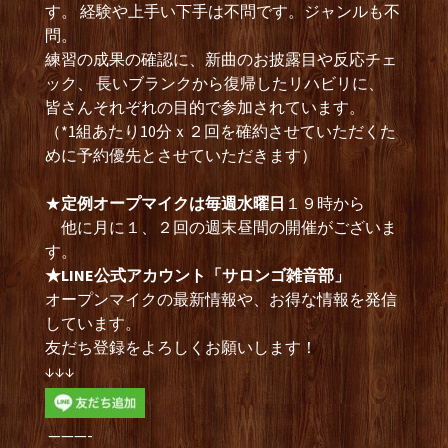
す。 経験や上手い下手は不問です。ジャンルも不
問。
練習の成果の確認に、新曲のお披露目や反応チェ
ック、 長いブランクから復帰したリハビリに、
皆さんそれぞれの目的で参加されています。
（*1組あたり10分ｘ２回を確約させていただくた
めに予約優先とさせていただきます）
★
定例オープマイクは毎週水曜日
１９時から
他に月に１、２回の週末昼間の開催がございま
す。
★LINE公式アカウント「サロンゴ雑音部」
オープンマイクの最新情報や、お得な情報を発信
しています。
友だち登録をよろしくお願いします！
↓↓↓
———-