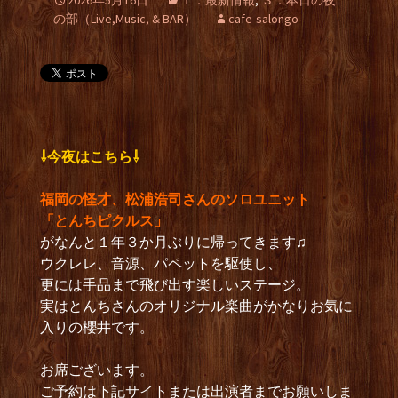
2026年5月16日
１．最新情報
,
３．本日の夜
の部（Live,Music, & BAR）
cafe-salongo
⇩今夜はこちら⇩
福岡の怪才、松浦浩司さんのソロユニット
「とんちピクルス」
がなんと１年３か月ぶりに帰ってきます♫
ウクレレ、音源、パペットを駆使し、
更には手品まで飛び出す楽しいステージ。
実はとんちさんのオリジナル楽曲がかなりお気に
入りの櫻井です。
お席ございます。
ご予約は下記サイトまたは出演者までお願いしま