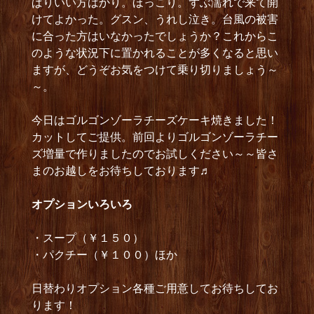
ぱりいい方ばかり。ほっこり。ずぶ濡れで来て開
けてよかった。グスン、うれし泣き。台風の被害
に合った方はいなかったでしょうか？これからこ
のような状況下に置かれることが多くなると思い
ますが、どうぞお気をつけて乗り切りましょう～
～。
今日はゴルゴンゾーラチーズケーキ焼きました！
カットしてご提供。前回よりゴルゴンゾーラチー
ズ増量で作りましたのでお試しください～～皆さ
まのお越しをお待ちしております♬
オプショ
ンいろいろ
・スープ（￥１５０）
・パクチー（￥１００）ほか
日替わりオプション各種ご用意してお待ちしてお
ります！