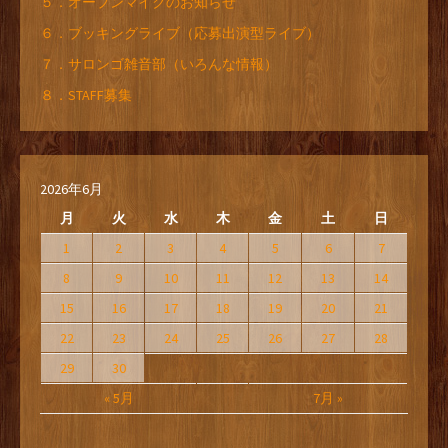
５．オープンマイクのお知らせ
６．ブッキングライブ（応募出演型ライブ）
７．サロンゴ雑音部（いろんな情報）
８．STAFF募集
2026年6月
月
火
水
木
金
土
日
1
2
3
4
5
6
7
8
9
10
11
12
13
14
15
16
17
18
19
20
21
22
23
24
25
26
27
28
29
30
« 5月
7月 »