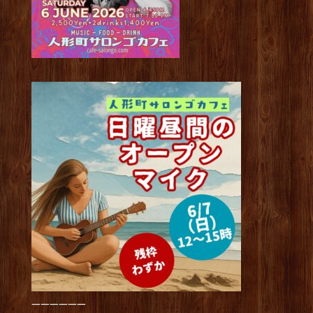
——————