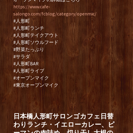
https://www.cafe-
salongo.com/fcblog/category/openmic/
#人形町
#人形町ランチ
#人形町テイクアウト
#人形町ソウルフード
#野菜たっぷり
#サラダ
#人形町BAR
#人形町ライブ
#オープンマイク
#東京オープンマイク
日本橋人形町サロンゴカフェ日替
わりランチ・イエローカレー、ピ
ーマンの肉詰め、切り干し大根の