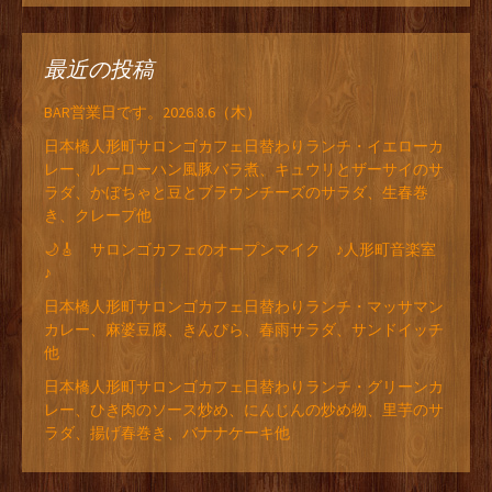
最近の投稿
BAR営業日です。2026.8.6（木）
日本橋人形町サロンゴカフェ日替わりランチ・イエローカ
レー、ルーローハン風豚バラ煮、キュウリとザーサイのサ
ラダ、かぼちゃと豆とブラウンチーズのサラダ、生春巻
き、クレープ他
🌙🎸 サロンゴカフェのオープンマイク ♪人形町音楽室
♪
日本橋人形町サロンゴカフェ日替わりランチ・マッサマン
カレー、麻婆豆腐、きんぴら、春雨サラダ、サンドイッチ
他
日本橋人形町サロンゴカフェ日替わりランチ・グリーンカ
レー、ひき肉のソース炒め、にんじんの炒め物、里芋のサ
ラダ、揚げ春巻き、バナナケーキ他