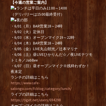
【今週の営業ご案内】
ランチは平日のみ11:00～14:00
（デリバリーは15:00最終受付）
夜の部
・6/01（月）BAR営業18～24時
・6/02（火）定休日
・6/03（水）オープンマイク19～22時
・6/04（木）BAR営業18～24時
・6/05（金）LIVE丸山朝光／辻本マリナ
・6/06（土）昼LIVEひかりんだ☆／夜LIVEテツモ
トミキ／JabBee
・6/07（日）昼オープンマイク※残枠わずか！
夜未定
ランチの詳細はこちら
https://www.cafe-
salongo.com/fcblog/category/lunch/
ライブの詳細はこちら
https://tiget.net/users/694298
オープンマイクの詳細はこちら