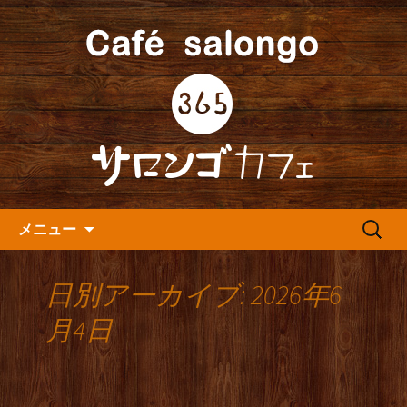
人形町の音楽カフェ『365カフェ』より
最新情報をお届けします。
人形町の『365(サロンゴ)カフ
ェ』よりお知らせ
コンテンツへ移動
検
メニュー
索:
日別アーカイブ: 2026年6
月4日