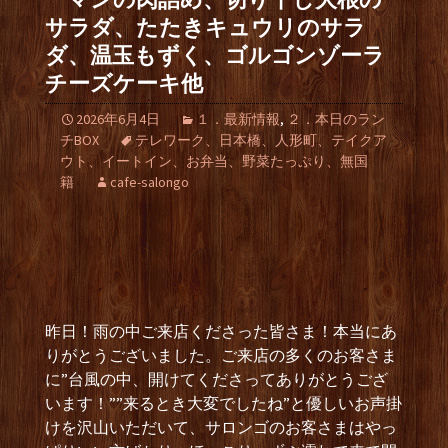
サラダ、たたきキュウリのサラ
ダ、温玉もずく、ゴルゴンゾーラ
チーズケーキ他
2026年6月4日
１．最新情報
,
２．本日のラン
チBOX
テレワーク、日本橋、人形町、テイクア
ウト、イートイン、お弁当、野菜たっぷり、無国
籍
cafe-salongo
昨日！雨の中ご来店くださった皆さま！本当にあ
りがとうございました。ご来店の多くのお客さま
に”台風の中、開けてくださってありがとうござ
います！””来るとき大変でしたね”と優しいお声掛
けを沢山いただいて、サロンゴのお客さまはやっ