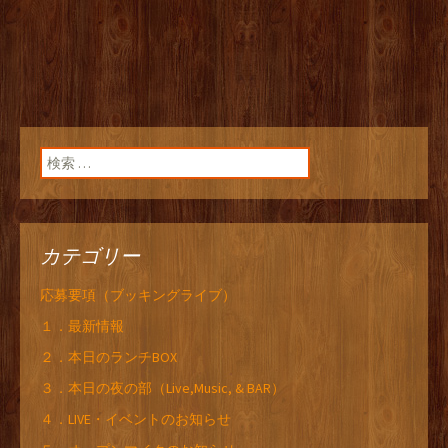
検索:
カテゴリー
応募要項（ブッキングライブ）
１．最新情報
２．本日のランチBOX
３．本日の夜の部（Live,Music, & BAR）
４．LIVE・イベントのお知らせ