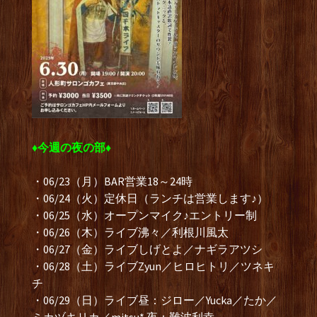
♦︎今週の夜の部♦︎
・06/23（月）BAR営業18～24時
・06/24（火）定休日（ランチは営業します♪）
・06/25（水）オープンマイク♪エントリー制
・06/26（木）ライブ沸々／利根川風太
・06/27（金）ライブしげとよ／ナギラアツシ
・06/28（土）ライブZyun／ヒロヒトリ／ツネキ
チ
・06/29（日）ライブ昼：ジロー／Yucka／たか／