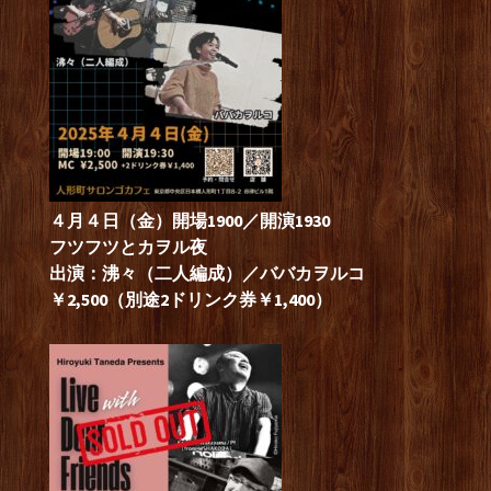
４月４日（金）開場1900／開演1930
フツフツとカヲル夜
出演：沸々（二人編成）／ババカヲルコ
￥2,500（別途2ドリンク券￥1,400）