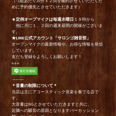
（*1組あたり10分ｘ２回を確約させていただくた
めに予約優先とさせていただきます）
★
定例オープマイクは毎週水曜日
１９時から
他に月に１、２回の週末昼間の開催がございま
す。
★LINE公式アカウント「サロンゴ雑音部」
オープンマイクの最新情報や、お得な情報を発信
しています。
友だち登録をよろしくお願いします！
↓↓↓
———-
＊音量の制限について＊
当店は主にアコースティック音楽を奏でる店で
す。
大音量はNGとさせていただきますと共に、
近隣への騒音の原因となりますパーカッション