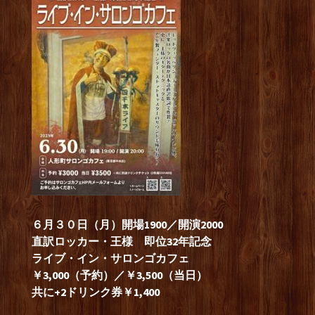
６月３０日（月）開場1900／開演2000
直訳ロッカー・王
様 即位32年記念
ライブ・イン・サロンゴカフェ
￥3,000（予約）／￥3,500（当日）
共に+2ドリンク券￥1,400