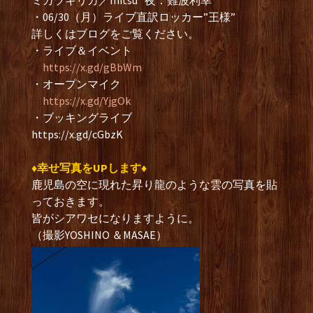
ミカヅキリカ／mitsu* 夜：難波利幸
・06/30（月）ライブ直訳ロッカー”王様”
詳しくはブログをご覧ください。
・ライブ＆イベント
https://x.gd/gBbWm
・オープンマイク
https://x.gd/YjgOk
・ブッキングライブ
https://x.gd/cGbzK
♦︎幸せ写真をUPします♦︎
鹿児島の空に現れた昇り龍のような雲の写真を貼
っておきます。
皆がシアワセになりますように。
（撮影YOSHINO ＆MASAE）