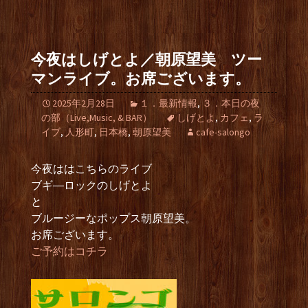
今夜はしげとよ／朝原望美 ツー
マンライブ。お席ございます。
2025年2月28日
１．最新情報
,
３．本日の夜
の部（Live,Music, & BAR）
しげとよ
,
カフェ
,
ラ
イブ
,
人形町
,
日本橋
,
朝原望美
cafe-salongo
今夜ははこちらのライブ
ブギ―ロックのしげとよ
と
ブルージーなポップス朝原望美。
お席ございます。
ご予約はコチラ