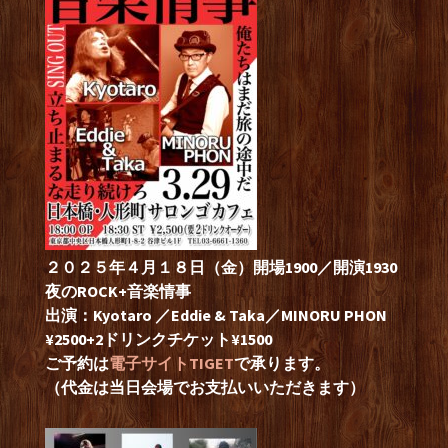
２０２５年４月１８日（金）開場1900／開演1930
夜のROCK+音楽情事
出演：Kyotaro ／Eddie & Taka／MINORU PHON
¥2500+2ドリンクチケット¥1500
ご予約は
電子サイトTIGET
で承ります。
（代金は当日会場でお支払いいただきます）