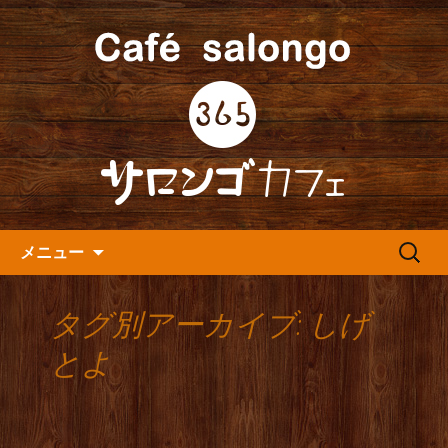
人形町の音楽カフェ『365カフェ』より
最新情報をお届けします。
人形町の『365(サロンゴ)カフ
ェ』よりお知らせ
コンテンツへ移動
検
メニュー
索:
タグ別アーカイブ: しげ
とよ