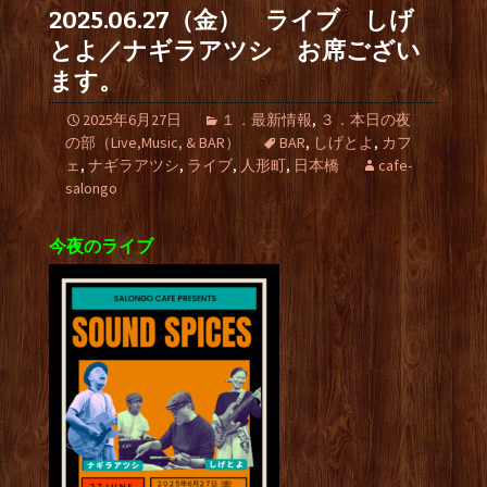
2025.06.27（金） ライブ しげ
とよ／ナギラアツシ お席ござい
ます。
2025年6月27日
１．最新情報
,
３．本日の夜
の部（Live,Music, & BAR）
BAR
,
しげとよ
,
カフ
ェ
,
ナギラアツシ
,
ライブ
,
人形町
,
日本橋
cafe-
salongo
今夜のライブ