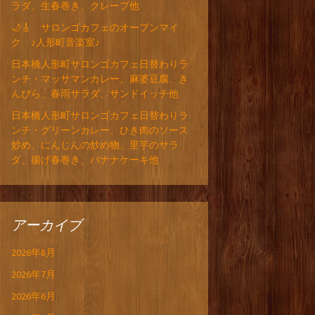
ラダ、生春巻き、クレープ他
🌙🎸 サロンゴカフェのオープンマイ
ク ♪人形町音楽室♪
日本橋人形町サロンゴカフェ日替わりラ
ンチ・マッサマンカレー、麻婆豆腐、き
んぴら、春雨サラダ、サンドイッチ他
日本橋人形町サロンゴカフェ日替わりラ
ンチ・グリーンカレー、ひき肉のソース
炒め、にんじんの炒め物、里芋のサラ
ダ、揚げ春巻き、バナナケーキ他
アーカイブ
2026年8月
2026年7月
2026年6月