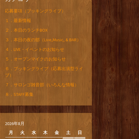
応募要項（ブッキングライブ）
１．最新情報
２．本日のランチBOX
３．本日の夜の部（Live,Music, & BAR）
４．LIVE・イベントのお知らせ
５．オープンマイクのお知らせ
６．ブッキングライブ（応募出演型ライ
ブ）
７．サロンゴ雑音部（いろんな情報）
８．STAFF募集
2026年8月
月
火
水
木
金
土
日