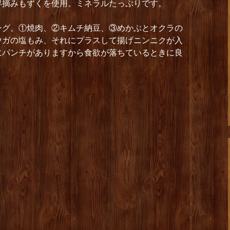
早摘みもずくを使用。ミネラルたっぷりです。
ング。①焼肉、②キムチ納豆、③めかぶとオクラの
ウガの塩もみ、それにプラスして揚げニンニクが入
にパンチがありますから食欲が落ちているときに良