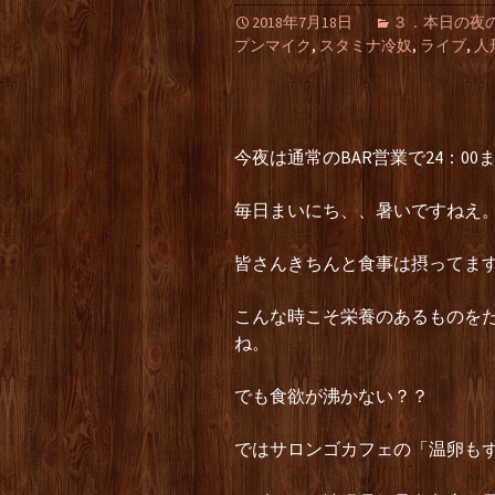
2018年7月18日
３．本日の夜の部（L
プンマイク
,
スタミナ冷奴
,
ライブ
,
人
今夜は通常のBAR営業で24：00
毎日まいにち、、暑いですねえ
皆さんきちんと食事は摂ってま
こんな時こそ栄養のあるものを
ね。
でも食欲が沸かない？？
ではサロンゴカフェの「温卵も