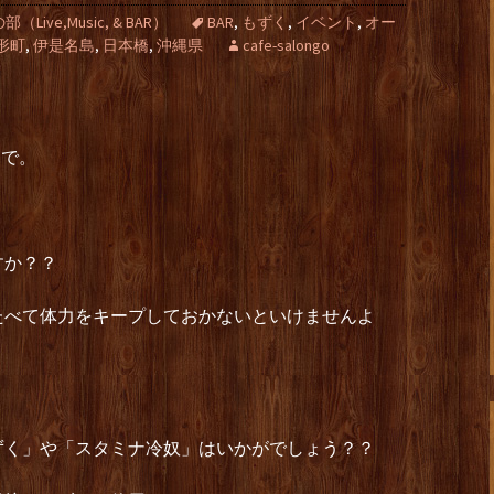
ive,Music, & BAR）
BAR
,
もずく
,
イベント
,
オー
形町
,
伊是名島
,
日本橋
,
沖縄県
cafe-salongo
まで。
。
すか？？
たべて体力をキープしておかないといけませんよ
ずく」や「スタミナ冷奴」はいかがでしょう？？