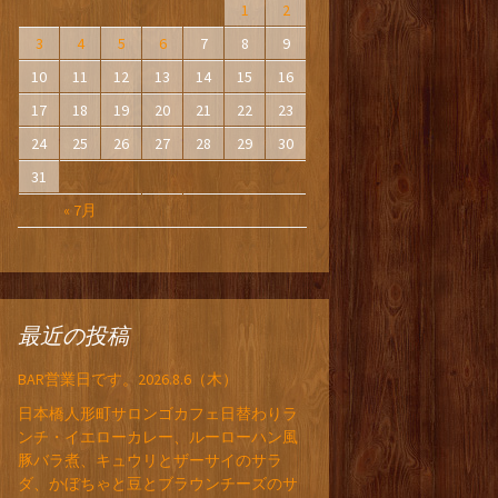
1
2
3
4
5
6
7
8
9
10
11
12
13
14
15
16
17
18
19
20
21
22
23
24
25
26
27
28
29
30
31
« 7月
最近の投稿
BAR営業日です。2026.8.6（木）
日本橋人形町サロンゴカフェ日替わりラ
ンチ・イエローカレー、ルーローハン風
豚バラ煮、キュウリとザーサイのサラ
ダ、かぼちゃと豆とブラウンチーズのサ