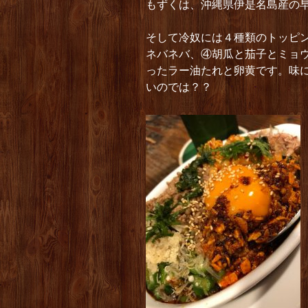
もずくは、沖縄県伊是名島産の
そして冷奴には４種類のトッピ
ネバネバ、④胡瓜と茄子とミョ
ったラー油たれと卵黄です。味
いのでは？？