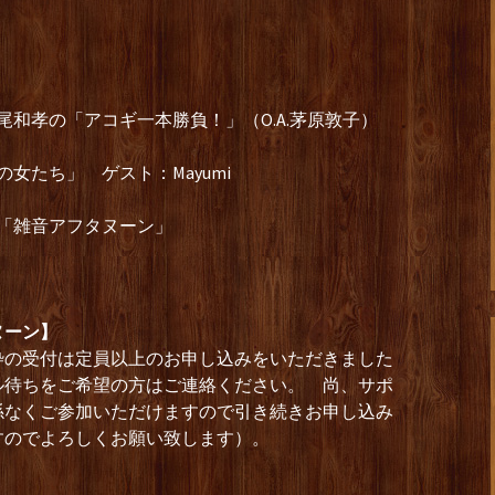
尾和孝の「アコギ一本勝負！」（O.A.茅原敦子）
の女たち」 ゲスト：Mayumi
ク「雑音アフタヌーン」
ヌーン】
枠の受付は定員以上のお申し込みをいただきました
ル待ちをご希望の方はご連絡ください。 尚、サポ
係なくご参加いただけますので引き続きお申し込み
すのでよろしくお願い致します）。