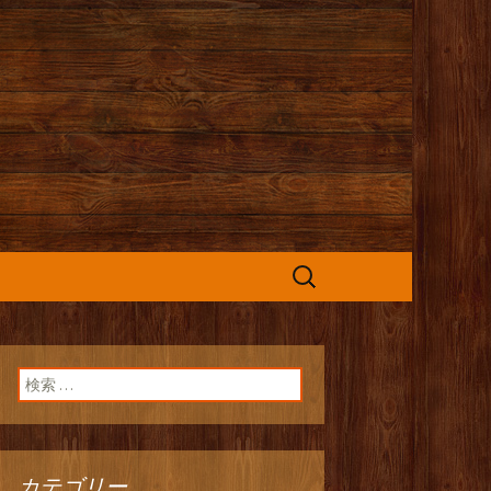
カフェ』よりお
検
索:
検索:
カテゴリー