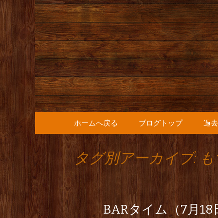
人形町の音楽カフェ『36
人形町の『
知らせ
コンテンツへ移動
ホームへ戻る
ブログトップ
過去
タグ別アーカイブ: 
BARタイム（7月1