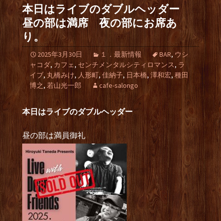
本日はライブのダブルヘッダー
昼の部は満席 夜の部にお席あ
り。
2025年3月30日
１．最新情報
BAR
,
ウシ
ャコダ
,
カフェ
,
センチメンタルシティロマンス
,
ラ
イブ
,
丸橋みけ
,
人形町
,
佳納子
,
日本橋
,
澤和宏
,
種田
博之
,
若山光一郎
cafe-salongo
本日はライブのダブルヘッダー
昼の部は満員御礼