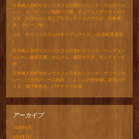
日本橋人形町サロンゴカフェ日替わりランチ・イエローカ
レー、ルーローハン風豚バラ煮、キュウリとザーサイのサ
ラダ、かぼちゃと豆とブラウンチーズのサラダ、生春巻
き、クレープ他
🌙🎸 サロンゴカフェのオープンマイク ♪人形町音楽室
♪
日本橋人形町サロンゴカフェ日替わりランチ・マッサマン
カレー、麻婆豆腐、きんぴら、春雨サラダ、サンドイッチ
他
日本橋人形町サロンゴカフェ日替わりランチ・グリーンカ
レー、ひき肉のソース炒め、にんじんの炒め物、里芋のサ
ラダ、揚げ春巻き、バナナケーキ他
アーカイブ
2026年8月
2026年7月