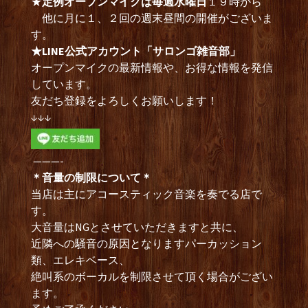
★
定例オープンマイクは毎週水曜日
１９時から
他に月に１、２回の週末昼間の開催がございま
す。
★LINE公式アカウント「サロンゴ雑音部」
オープンマイクの最新情報や、お得な情報を発信
しています。
友だち登録をよろしくお願いします！
↓↓↓
———-
＊音量の制限について＊
当店は主にアコースティック音楽を奏でる店で
す。
大音量はNGとさせていただきますと共に、
近隣への騒音の原因となりますパーカッション
類、エレキベース、
絶叫系のボーカルを制限させて頂く場合がござい
ます。