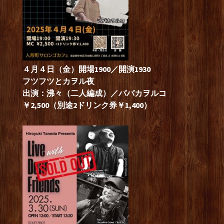
４月４日（金）開場1900／開演1930
フツフツとカヲル夜
出演：沸々（二人編成）／ババカヲルコ
￥2,500（別途2ドリンク券￥1,400）