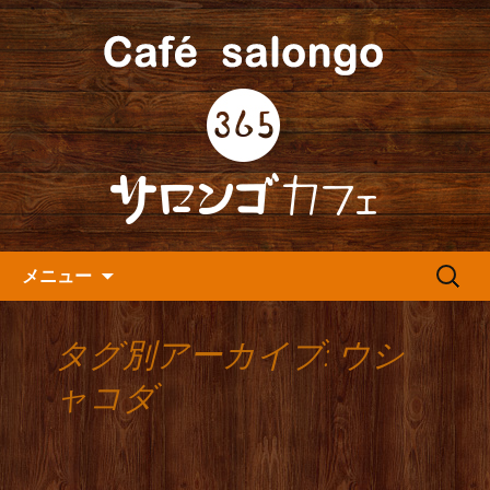
人形町の音楽カフェ『365カフェ』より
最新情報をお届けします。
人形町の『365(サロンゴ)カフ
ェ』よりお知らせ
コンテンツへ移動
検
メニュー
索:
タグ別アーカイブ: ウシ
ャコダ