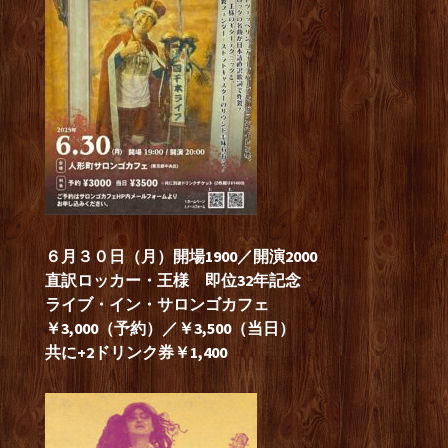
６月３０日（月）開場1900／開演2000
直訳ロッカー・王
様 即位32年記念
ライブ・イン・サロンゴカフェ
￥3,000（予約）／￥3,500（当日）
共に+2ドリンク券￥1,400