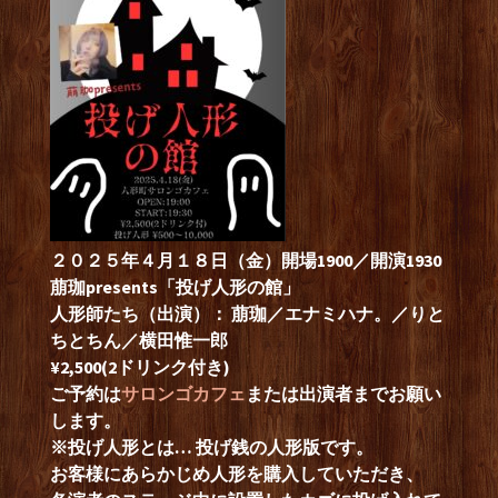
２０２５年４月１８日（金）開場1900／開演1930
萠珈presents「投げ人形の館」
人形師たち（出演）：
萠珈／エナミハナ。／りと
ちとちん／横田惟一郎
¥2,500(2ドリンク付き)
ご予約は
サロンゴカフェ
または出演者までお願い
します。
※投げ人形とは… 投げ銭の人形版です。
お客様にあらかじめ人形を購入していただき、