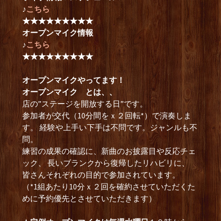
♪
こちら
★★★★★★★★★
オープンマイク情報
♪
こちら
★★★★★★★★★
オープンマイクやってます！
オープンマイク とは、、
店の”ステージを開放する日”です。
参加者が交代（10分間をｘ２回転*）で演奏しま
す。 経験や上手い下手は不問です。ジャンルも不
問。
練習の成果の確認に、新曲のお披露目や反応チェ
ック、 長いブランクから復帰したリハビリに、
皆さんそれぞれの目的で参加されています。
（*1組あたり10分ｘ２回を確約させていただくた
めに予約優先とさせていただきます）