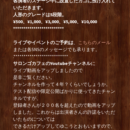
各演者のステージ中に設置したカゴに投げ入れて
いただきます。
人形のグレードは5段階。
¥500、¥1,000、¥3,000、¥5,000、¥10,000
*************************
ライブやイベントのご予約は
、
こちらのメール
または各SNSのメッセージでも承ります。
.***************************
サロンゴカフェのYoutubeチャンネル
に
ライブ動画をアップしましたので
是非ご覧ください。
チャンネルを作って４年？くらいでしょうか。
テスト配信や限定公開ばかりに使ってきたチャン
ネルですが、
登録者さんが２００名を超えたので動画をアップ
しました。これからは出演者さんの許諾をいただ
いたものについては
できるだけアップしてゆこうとおもいますので、