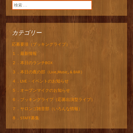
検索:
カテゴリー
応募要項（ブッキングライブ）
１．最新情報
２．本日のランチBOX
３．本日の夜の部（Live,Music, & BAR）
４．LIVE・イベントのお知らせ
５．オープンマイクのお知らせ
６．ブッキングライブ（応募出演型ライブ）
７．サロンゴ雑音部（いろんな情報）
８．STAFF募集