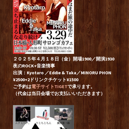
２０２５年４月１８日（金）開場1900／開演1930
夜のROCK+音楽情事
出演：Kyotaro ／Eddie & Taka／MINORU PHON
¥2500+2ドリンクチケット¥1500
ご予約は
電子サイトTIGET
で承ります。
（代金は当日会場でお支払いいただきます）