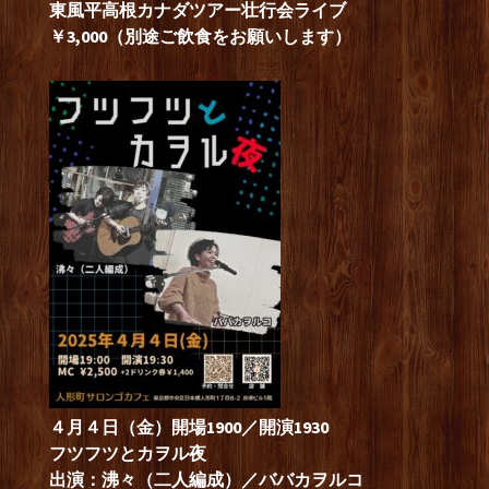
東風平高根カナダツアー壮行会ライブ
￥3,000（別途ご飲食をお願いします）
４月４日（金）開場1900／開演1930
フツフツとカヲル夜
出演：沸々（二人編成）／ババカヲルコ