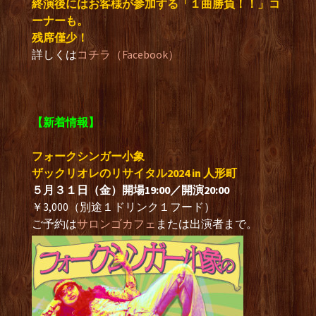
終演後にはお客様が参加する「１曲勝負！！」コ
ーナーも。
残席僅少！
詳しくは
コチラ（Facebook）
【新着情報】
フォークシンガー小象
ザックリオレのリサイタル2024 in 人形町
５月３１日（金）開場19:00／開演20:00
￥3,000（別途１ドリンク１フード）
ご予約は
サロンゴカフェ
または出演者まで。