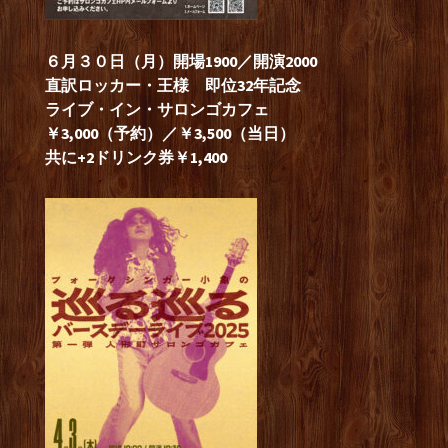
６月３０日（月）開場1900／開演2000
直訳ロッカー・王
様 即位32年記念
ライブ・イン・サロンゴカフェ
￥3,000（予約）／￥3,500（当日）
共に+2ドリンク券￥1,400