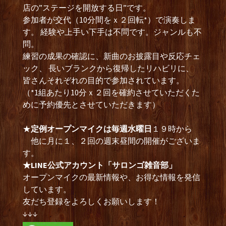
店の”ステージを開放する日”です。
参加者が交代（10分間をｘ２回転*）で演奏しま
す。 経験や上手い下手は不問です。ジャンルも不
問。
練習の成果の確認に、新曲のお披露目や反応チェ
ック、 長いブランクから復帰したリハビリに、
皆さんそれぞれの目的で参加されています。
（*1組あたり10分ｘ２回を確約させていただくた
めに予約優先とさせていただきます）
★
定例オープンマイクは毎週水曜日
１９時から
他に月に１、２回の週末昼間の開催がございま
す。
★LINE公式アカウント「サロンゴ雑音部」
オープンマイクの最新情報や、お得な情報を発信
しています。
友だち登録をよろしくお願いします！
↓↓↓