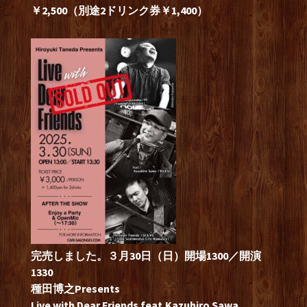
￥2,500（別途2ドリンク券￥1,400）
完売しました。３月30日（日）開場1300／開演
1330
種田博之Presents
Live with Dear Friends feat.Kazuhiro Sawa