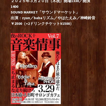
２０２５年３月２０日（木祝）開場1330／開演
1400
SOUND MARKET「サウンドマーケット」
出演：zyun／babaリズム／やはたえみ／神崎鈴音
￥2500（+2ドリンクチケット¥1500）