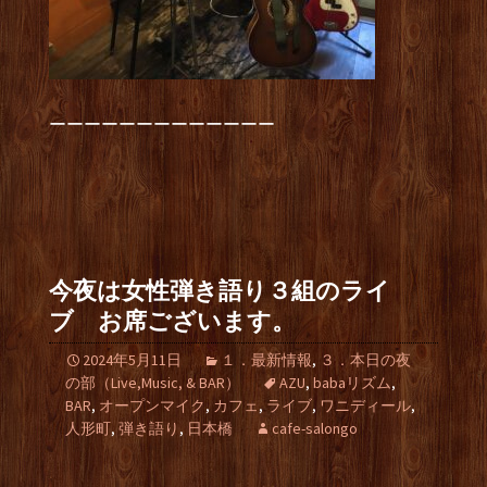
ーーーーーーーーーーーーー
今夜は女性弾き語り３組のライ
ブ お席ございます。
2024年5月11日
１．最新情報
,
３．本日の夜
の部（Live,Music, & BAR）
AZU
,
babaリズム
,
BAR
,
オープンマイク
,
カフェ
,
ライブ
,
ワニディール
,
人形町
,
弾き語り
,
日本橋
cafe-salongo