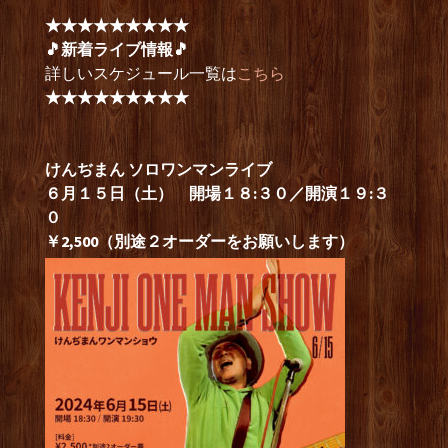
★★★★★★★★★
🎵新着ライブ情報🎵
詳しいスケジュール一覧は
こちら
★★★★★★★★★
けんぢまん ソロワンマンライブ
６月１５日（土） 開場１８:３０／開演１９:３
０
￥2,500（別途２オーダーをお願いします）