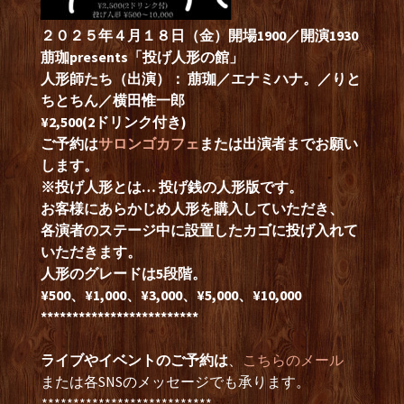
２０２５年４月１８日（金）開場1900／開演1930
萠珈presents「投げ人形の館」
人形師たち（出演）：
萠珈／エナミハナ。／りと
ちとちん／横田惟一郎
¥2,500(2ドリンク付き)
ご予約は
サロンゴカフェ
または出演者までお願い
します。
※投げ人形とは… 投げ銭の人形版です。
お客様にあらかじめ人形を購入していただき、
各演者のステージ中に設置したカゴに投げ入れて
いただきます。
人形のグレードは5段階。
¥500、¥1,000、¥3,000、¥5,000、¥10,000
*************************
ライブやイベントのご予約は
、
こちらのメール
または各SNSのメッセージでも承ります。
.***************************