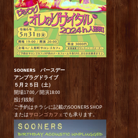
SOONERS バースデー
アンプラグドライブ
５月２５日（土）
開場17:00／開演18:00
投げ銭制
ご予約はチラシに記載のSOONERS SHOP
または
サロンゴカフェ
でも承ります。