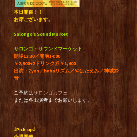
本日開催！！
お席ございます。
Salongo’s Sound Market
サロンゴ・サウンドマーケット
開場13:30／開演14:00
￥2,500+2ドリンク券￥1,400
出演：Zyun／babaリズム／やはたえみ／神城鈴
音
ご予約は
サロンゴカフェ
または各出演者までお願いします。
⇩Pick-up⇩
今週開催