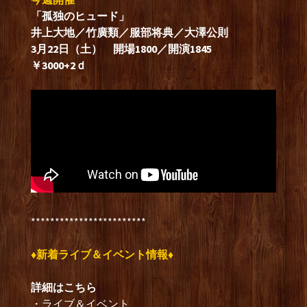
「孤独のヒュード」
井上大地／竹廣類／服部将典／大澤公則
3月22日（土） 開場1800／開演1845
￥3000+2ｄ
************************
♦新着ライブ＆イベント
情報♦
詳細はこちら
・ライブ＆イベント