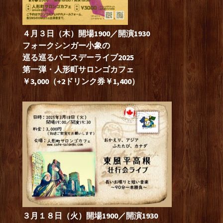
４月３日（木）開場1900／開演1930
フォークシンガー小象の
巡る巡るバースデーライブ2025
第一弾・人形町サロンゴカフェ
￥3,000（+2ドリンク券￥1,400）
３月１８日（火）開場1900／開演1930