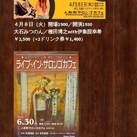
４月８日（火）開場1900／開演1930
大石みつのん／種田博之with伊集院幸希
￥2,500（+2ドリンク券￥1,400）