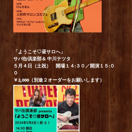
「ようこそ♡昼サロへ」
サバ缶倶楽部＆ 中川テツタ
５月４日（土祝） 開場１４:３０／開演１５:０
０
￥2,000（別途２オーダーをお願いします）