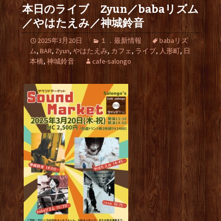
本日のライブ Zyun／babaリズム
／やはたえみ／神城鈴音
2025年3月20日
１．最新情報
babaリズ
ム
,
BAR
,
Zyun
,
やはたえみ
,
カフェ
,
ライブ
,
人形町
,
日
本橋
,
神城鈴音
cafe-salongo