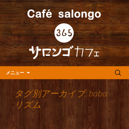
人形町の音楽カフェ『365カフェ』より
最新情報をお届けします。
人形町の『365(サロンゴ)カフ
ェ』よりお知らせ
コンテンツへ移動
検
メニュー
索:
タグ別アーカイブ: baba
リズム