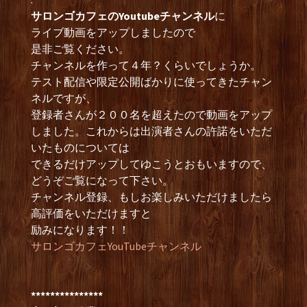
サロンゴカフェのYoutubeチャンネル
に
ライブ動画をアップしましたので
是非ご覧ください。
チャンネルを作って４年？くらいでしょうか。
テスト配信や限定公開ばかりに使ってきたチャン
ネルですが、
登録者さんが２００名を超えたので動画をアップ
しました。これからは出演者さんの許諾をいただ
いたものについては
できるだけアップしてゆこうとおもいますので、
どうぞご覧になって下さい。
チャンネル登録、もしお楽しみいただけましたら
高評価をいただけますと
励みになります！！
サロンゴカフェYouTubeチャンネル
***************