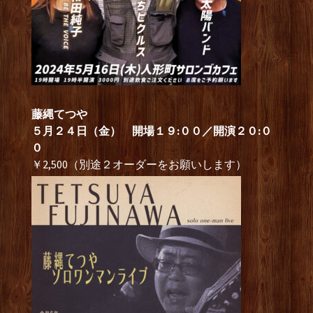
藤縄てつや
５月２４日（金） 開場１９:００／開演２０:０
０
￥2,500（別途２オーダーをお願いします）