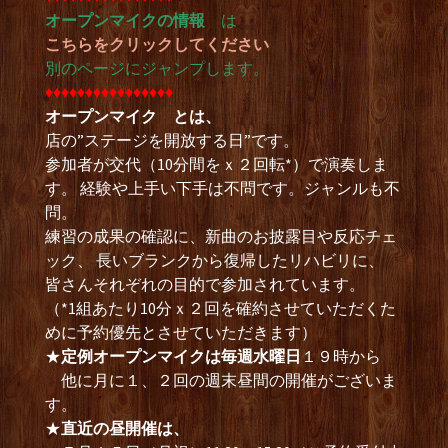
オープンマイクの情報
は
こちらをクリックしてください
別のページにジャンプします。
♦︎♦︎♦︎♦︎♦︎♦︎♦︎♦︎♦︎♦︎♦︎♦︎♦︎♦︎♦︎♦︎
オープンマイク とは、
店の”ステージを開放する日”です。
参加者が交代（10分間をｘ２回転*）で演奏しま
す。 経験や上手い下手は不問です。ジャンルも不
問。
練習の成果の確認に、新曲のお披露目や反応チェ
ック、 長いブランクから復帰したリハビリに、
皆さんそれぞれの目的で参加されています。
（*1組あたり10分ｘ２回を確約させていただくた
めに予約優先とさせていただきます）
★
定例オープンマイクは毎週水曜日
１９時から
他に月に１、２回の週末昼間の開催がございま
す。
★
直近の昼開催は、