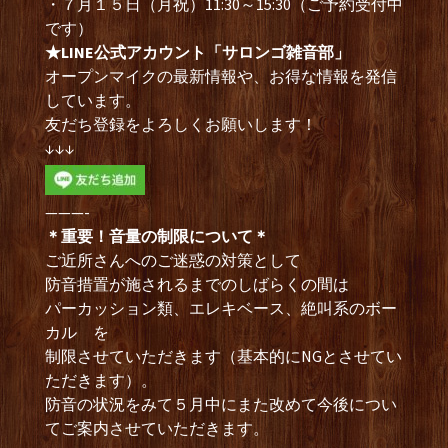
・７月１５日（月祝）11:30～15:30（ご予約受付中
です）
★LINE公式アカウント「サロンゴ雑音部」
オープンマイクの最新情報や、お得な情報を発信
しています。
友だち登録をよろしくお願いします！
↓↓↓
———-
＊重要！音量の制限について＊
ご近所さんへのご迷惑の対策として
防音措置が施されるまでのしばらくの間は
パーカッション類、エレキベース、絶叫系のボー
カル を
制限させていただきます（基本的にNGとさせてい
ただきます）。
防音の状況をみて５月中にまた改めて今後につい
てご案内させていただきます。