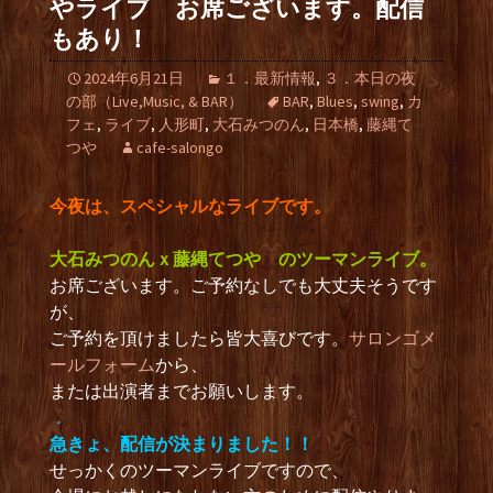
やライブ お席ございます。配信
もあり！
2024年6月21日
１．最新情報
,
３．本日の夜
の部（Live,Music, & BAR）
BAR
,
Blues
,
swing
,
カ
フェ
,
ライブ
,
人形町
,
大石みつのん
,
日本橋
,
藤縄て
つや
cafe-salongo
今夜は、
スペシャルなライブです。
大石みつのんｘ藤縄てつや のツーマンライブ。
お席ございます。ご予約なしでも大丈夫そうです
が、
ご予約を頂けましたら皆大喜びです。
サロンゴメ
ールフォーム
から、
または出演者までお願いします。
．
急きょ、配信が決まりました！！
せっかくのツーマンライブですので、