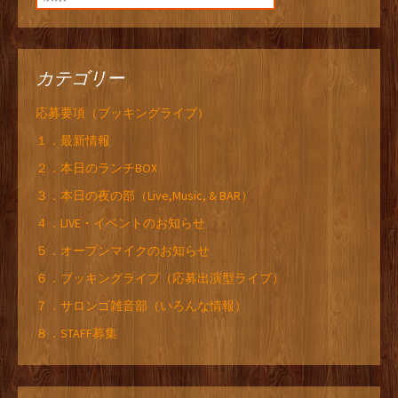
カテゴリー
応募要項（ブッキングライブ）
１．最新情報
２．本日のランチBOX
３．本日の夜の部（Live,Music, & BAR）
４．LIVE・イベントのお知らせ
５．オープンマイクのお知らせ
６．ブッキングライブ（応募出演型ライブ）
７．サロンゴ雑音部（いろんな情報）
８．STAFF募集