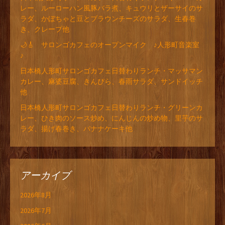
レー、ルーローハン風豚バラ煮、キュウリとザーサイのサ
ラダ、かぼちゃと豆とブラウンチーズのサラダ、生春巻
き、クレープ他
🌙🎸 サロンゴカフェのオープンマイク ♪人形町音楽室
♪
日本橋人形町サロンゴカフェ日替わりランチ・マッサマン
カレー、麻婆豆腐、きんぴら、春雨サラダ、サンドイッチ
他
日本橋人形町サロンゴカフェ日替わりランチ・グリーンカ
レー、ひき肉のソース炒め、にんじんの炒め物、里芋のサ
ラダ、揚げ春巻き、バナナケーキ他
アーカイブ
2026年8月
2026年7月