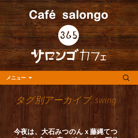
人形町の音楽カフェ『365カフェ』より
最新情報をお届けします。
人形町の『365(サロンゴ)カフ
ェ』よりお知らせ
コンテンツへ移動
検
メニュー
索:
タグ別アーカイブ: swing
今夜は、大石みつのんｘ藤縄てつ