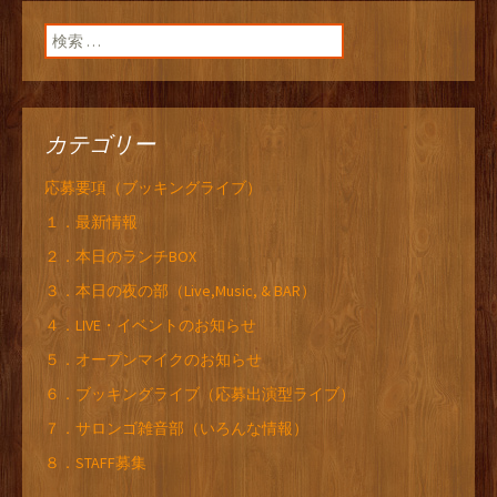
ン
検索:
カテゴリー
応募要項（ブッキングライブ）
１．最新情報
２．本日のランチBOX
３．本日の夜の部（Live,Music, & BAR）
４．LIVE・イベントのお知らせ
５．オープンマイクのお知らせ
６．ブッキングライブ（応募出演型ライブ）
７．サロンゴ雑音部（いろんな情報）
８．STAFF募集