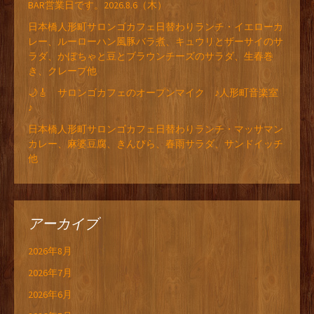
BAR営業日です。2026.8.6（木）
日本橋人形町サロンゴカフェ日替わりランチ・イエローカ
レー、ルーローハン風豚バラ煮、キュウリとザーサイのサ
ラダ、かぼちゃと豆とブラウンチーズのサラダ、生春巻
き、クレープ他
🌙🎸 サロンゴカフェのオープンマイク ♪人形町音楽室
♪
日本橋人形町サロンゴカフェ日替わりランチ・マッサマン
カレー、麻婆豆腐、きんぴら、春雨サラダ、サンドイッチ
他
アーカイブ
2026年8月
2026年7月
2026年6月