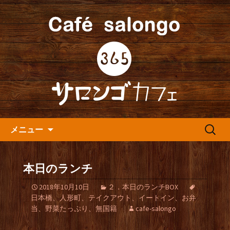
人形町の音楽カフェ『365カフェ』より
最新情報をお届けします。
人形町の『365(サロンゴ)カフ
ェ』よりお知らせ
コンテンツへ移動
検
メニュー
索:
本日のランチ
2018年10月10日
２．本日のランチBOX
日本橋、人形町、テイクアウト、イートイン、お弁
当、野菜たっぷり、無国籍
cafe-salongo