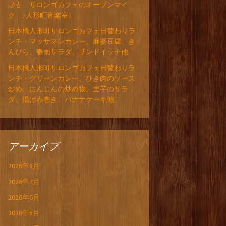
🌙🎸 サロンゴカフェのオープンマイ
ク ♪人形町音楽室♪
日本橋人形町サロンゴカフェ日替わりラ
ンチ・マッサマンカレー、麻婆豆腐、き
んぴら、春雨サラダ、サンドイッチ他
日本橋人形町サロンゴカフェ日替わりラ
ンチ・グリーンカレー、ひき肉のソース
炒め、にんじんの炒め物、里芋のサラ
ダ、揚げ春巻き、バナナケーキ他
アーカイブ
2026年8月
2026年7月
2026年6月
2026年5月