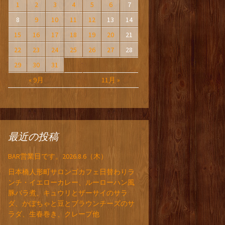
1
2
3
4
5
6
7
8
9
10
11
12
13
14
15
16
17
18
19
20
21
22
23
24
25
26
27
28
29
30
31
« 9月
11月 »
最近の投稿
BAR営業日です。2026.8.6（木）
日本橋人形町サロンゴカフェ日替わりラ
ンチ・イエローカレー、ルーローハン風
豚バラ煮、キュウリとザーサイのサラ
ダ、かぼちゃと豆とブラウンチーズのサ
ラダ、生春巻き、クレープ他