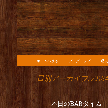
人形町の音楽カフェ『36
人形町の『
知らせ
コンテンツへ移動
ホームへ戻る
ブログトップ
過去
日別アーカイブ: 2018
本日のBARタイム