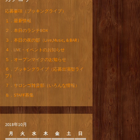
応募要項（ブッキングライブ）
１．最新情報
２．本日のランチBOX
３．本日の夜の部（Live,Music, & BAR）
４．LIVE・イベントのお知らせ
５．オープンマイクのお知らせ
６．ブッキングライブ（応募出演型ライ
ブ）
７．サロンゴ雑音部（いろんな情報）
８．STAFF募集
2018年10月
月
火
水
木
金
土
日