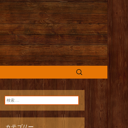
カフェ』よりお
検
索:
検索:
カテゴリー