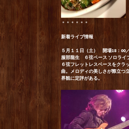
＊＊＊＊＊＊
新着ライブ情報
５月１１日（土） 開場18：00／開演
服部龍生 ６弦ベース ソロライ
６弦フレットレスベースをクラ
曲。メロディの美しさが際立つ
界観に定評がある。