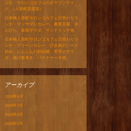
🌙🎸 サロンゴカフェのオープンマイ
ク ♪人形町音楽室♪
日本橋人形町サロンゴカフェ日替わりラ
ンチ・マッサマンカレー、麻婆豆腐、き
んぴら、春雨サラダ、サンドイッチ他
日本橋人形町サロンゴカフェ日替わりラ
ンチ・グリーンカレー、ひき肉のソース
炒め、にんじんの炒め物、里芋のサラ
ダ、揚げ春巻き、バナナケーキ他
アーカイブ
2026年8月
2026年7月
2026年6月
2026年5月