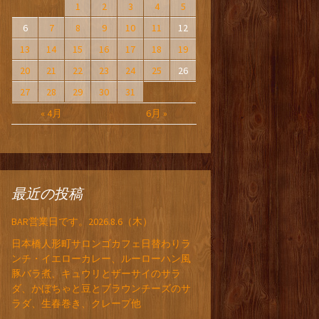
1
2
3
4
5
6
7
8
9
10
11
12
13
14
15
16
17
18
19
20
21
22
23
24
25
26
27
28
29
30
31
« 4月
6月 »
最近の投稿
BAR営業日です。2026.8.6（木）
日本橋人形町サロンゴカフェ日替わりラ
ンチ・イエローカレー、ルーローハン風
豚バラ煮、キュウリとザーサイのサラ
ダ、かぼちゃと豆とブラウンチーズのサ
ラダ、生春巻き、クレープ他