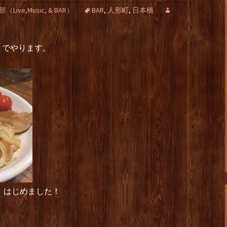
ve,Music, & BAR）
BAR
,
人形町
,
日本橋
までやります。
。
」はじめました！