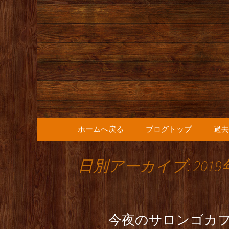
人形町の音楽カフェ『36
人形町の『
知らせ
コンテンツへ移動
ホームへ戻る
ブログトップ
過去
日別アーカイブ: 2019
今夜のサロンゴカフ