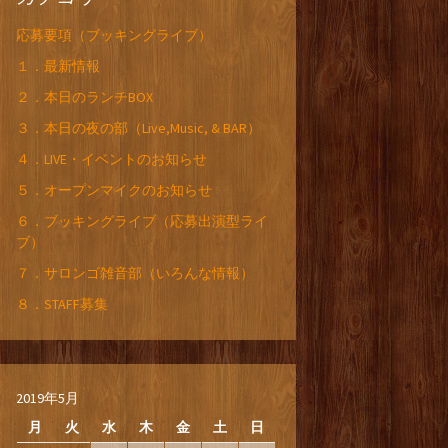
応募要項（ブッキングライブ）
１．最新情報
２．本日のランチBOX
３．本日の夜の部（Live,Music, & BAR）
４．LIVE・イベントのお知らせ
５．オープンマイクのお知らせ
６．ブッキングライブ（応募出演型ライ
ブ）
７．サロンゴ雑音部（いろんな情報）
８．STAFF募集
2019年5月
月
火
水
木
金
土
日