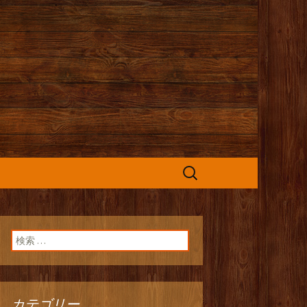
カフェ』よりお
検
索:
検索:
カテゴリー