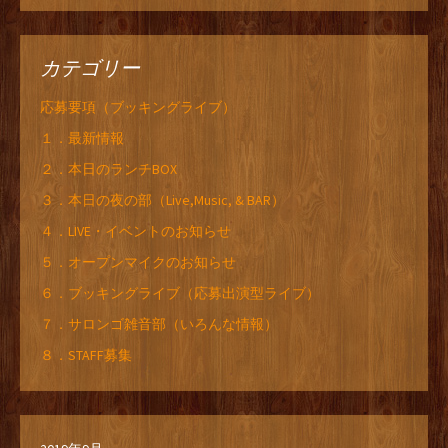
カテゴリー
応募要項（ブッキングライブ）
１．最新情報
２．本日のランチBOX
３．本日の夜の部（Live,Music, & BAR）
４．LIVE・イベントのお知らせ
５．オープンマイクのお知らせ
６．ブッキングライブ（応募出演型ライブ）
７．サロンゴ雑音部（いろんな情報）
８．STAFF募集