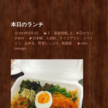
本日のランチ
2019年9月2日
１．最新情報
,
２．本日のラン
チBOX
日本橋、人形町、テイクアウト、イート
イン、お弁当、野菜たっぷり、無国籍
cafe-
salongo