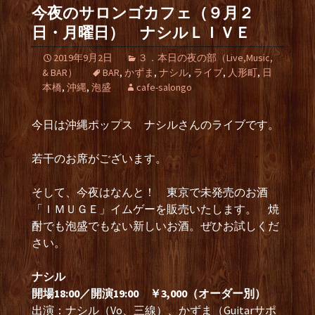
今夜のサロンゴカフェ（９月２
日・月曜日） ナシルＬＩＶＥ
2019年9月2日
３．本日の夜の部（Live,Music,
& BAR）
BAR
,
かずま
,
ナシル
,
ライブ
,
人形町
,
日
本橋
,
沖縄
,
泡盛
cafe-salongo
今日は沖縄ポップス ナシルさんのライブです。
若干のお席がございます。
そして、今夜はなんと！ 東京で未発売のお酒
「ＩＭＵＧＥ」イムゲーを販売いたします。 焼
酎でも泡盛でもない新しいお酒。ぜひお試しくだ
さい。
ナシル
開場18:00／開演19:00 ￥3,000（オーダー別）
出演：ナシル（Vo、三線）、かずま（Guitarサポ