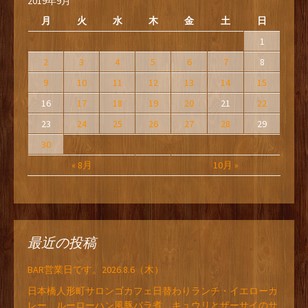
2019年9月
月
火
水
木
金
土
日
1
2
3
4
5
6
7
8
9
10
11
12
13
14
15
16
17
18
19
20
21
22
23
24
25
26
27
28
29
30
« 8月
10月 »
最近の投稿
BAR営業日です。2026.8.6（木）
日本橋人形町サロンゴカフェ日替わりランチ・イエローカ
レー、ルーローハン風豚バラ煮、キュウリとザーサイのサ