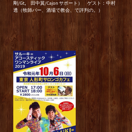
剛/Gt, 田中翼/Cajon サポート） ゲスト：中村
透（牧師バー、酒場で教会、で評判の。）