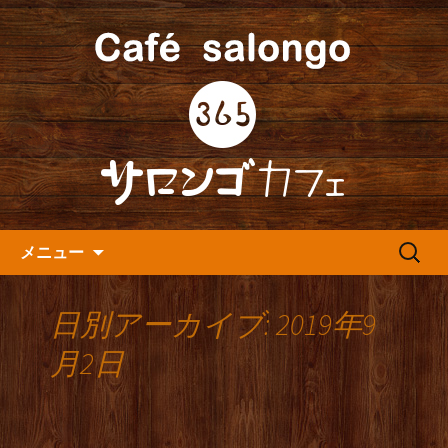
人形町の音楽カフェ『365カフェ』より
最新情報をお届けします。
人形町の『365(サロンゴ)カフ
ェ』よりお知らせ
コンテンツへ移動
検
メニュー
索:
日別アーカイブ: 2019年9
月2日