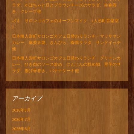
ラダ、かぼちゃと豆とブラウンチーズのサラダ、生春巻
き、クレープ他
🌙🎸 サロンゴカフェのオープンマイク ♪人形町音楽室
♪
日本橋人形町サロンゴカフェ日替わりランチ・マッサマン
カレー、麻婆豆腐、きんぴら、春雨サラダ、サンドイッチ
他
日本橋人形町サロンゴカフェ日替わりランチ・グリーンカ
レー、ひき肉のソース炒め、にんじんの炒め物、里芋のサ
ラダ、揚げ春巻き、バナナケーキ他
アーカイブ
2026年8月
2026年7月
2026年6月