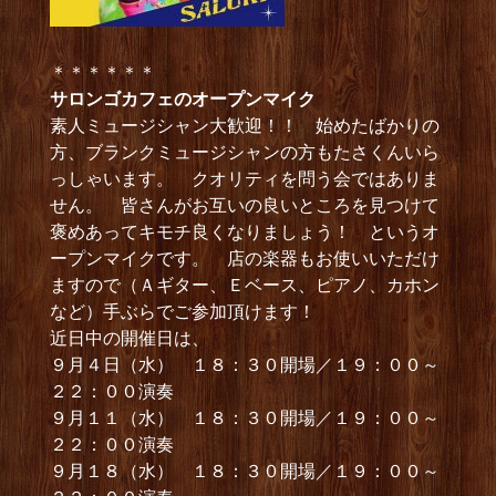
＊＊＊＊＊＊
サロンゴカフェのオープンマイク
素人ミュージシャン大歓迎！！ 始めたばかりの
方、ブランクミュージシャンの方もたさくんいら
っしゃいます。 クオリティを問う会ではありま
せん。 皆さんがお互いの良いところを見つけて
褒めあってキモチ良くなりましょう！ というオ
ープンマイクです。 店の楽器もお使いいただけ
ますので（Ａギター、Ｅベース、ピアノ、カホン
など）手ぶらでご参加頂けます！
近日中の開催日は、
９月４日（水） １８：３０開場／１９：００～
２２：００演奏
９月１１（水） １８：３０開場／１９：００～
２２：００演奏
９月１８（水） １８：３０開場／１９：００～