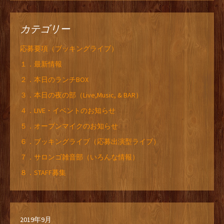
カテゴリー
応募要項（ブッキングライブ）
１．最新情報
２．本日のランチBOX
３．本日の夜の部（Live,Music, & BAR）
４．LIVE・イベントのお知らせ
５．オープンマイクのお知らせ
６．ブッキングライブ（応募出演型ライブ）
７．サロンゴ雑音部（いろんな情報）
８．STAFF募集
2019年9月