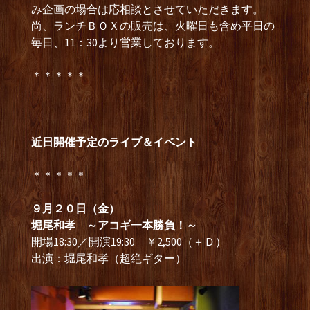
み企画の場合は応相談とさせていただきます。
尚、ランチＢＯＸの販売は、火曜日も含め平日の
毎日、11：30より営業しております。
＊＊＊＊＊
近日開催予定のライブ＆イベント
＊＊＊＊＊
９月２０日（金）
堀尾和孝 ～アコギ一本勝負！～
開場18:30／開演19:30 ￥2,500（＋Ｄ）
出演：堀尾和孝（超絶ギター）