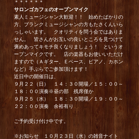
＊＊＊＊＊＊
サロンゴカフェのオープンマイク
素人ミュージシャン大歓迎！！ 始めたばかりの
方、ブランクミュージシャンの方もたさくんいら
っしゃいます。 クオリティを問う会ではありま
せん。 皆さんがお互いの良いところを見つけて
褒めあってキモチ良くなりましょう！ というオ
ープンマイクです。 店の楽器もお使いいただけ
ますので（Ａギター、Ｅベース、ピアノ、カホン
など）手ぶらでご参加頂けます！
近日中の開催日は、
９月２２（日） １４：３０開場／１５：００～
１８：００演奏※昼の部 残席僅か
９月２５（水） １８：３０開場／１９：００～
２２：００演奏 余裕有り
ご予約受け付け中です。
※お知らせ １０月２３日（水）の雑音ナイト