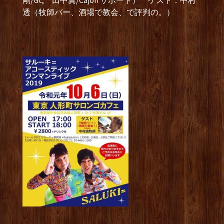
剛/Gt, 田中翼/Cajon サポート） ゲスト：中村
透（牧師バー、酒場で教会、で評判の。）