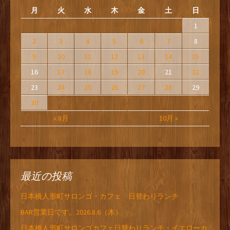
月
火
水
木
金
土
日
1
2
3
4
5
6
7
8
9
10
11
12
13
14
15
16
17
18
19
20
21
22
23
24
25
26
27
28
29
30
« 8月
10月 »
最近の投稿
日本橋人形町サロンゴ・カフェ 日替わりランチ
BAR営業日です。2026.8.6（木）
日本橋人形町サロンゴカフェ日替わりランチ・イエローカ