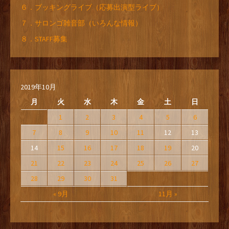
６．ブッキングライブ（応募出演型ライブ）
７．サロンゴ雑音部（いろんな情報）
８．STAFF募集
2019年10月
月
火
水
木
金
土
日
1
2
3
4
5
6
7
8
9
10
11
12
13
14
15
16
17
18
19
20
21
22
23
24
25
26
27
28
29
30
31
« 9月
11月 »