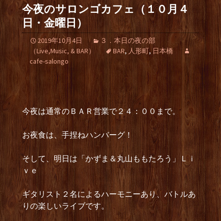
今夜のサロンゴカフェ（１０月４
日・金曜日）
2019年10月4日
３．本日の夜の部
（Live,Music, & BAR）
BAR
,
人形町
,
日本橋
cafe-salongo
今夜は通常のＢＡＲ営業で２４：００まで。
お夜食は、手捏ねハンバーグ！
そして、明日は「かずま＆丸山ももたろう」Ｌｉ
ｖｅ
ギタリスト２名によるハーモニーあり、バトルあ
りの楽しいライブです。