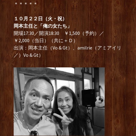
＊＊＊＊＊
１０月２２日（火・祝）
岡本主任と「俺の女たち」
開場17:30／開演18:30 ￥1,500（予約）／
￥2,000（当日）（共に＋Ｄ）
出演：岡本主任（Vo & Gt）、amilrie（アミアイリ
／）Vo & Gt）