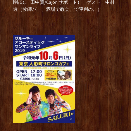
剛/Gt, 田中翼/Cajon サポート） ゲスト：中村
透（牧師バー、酒場で教会、で評判の。）