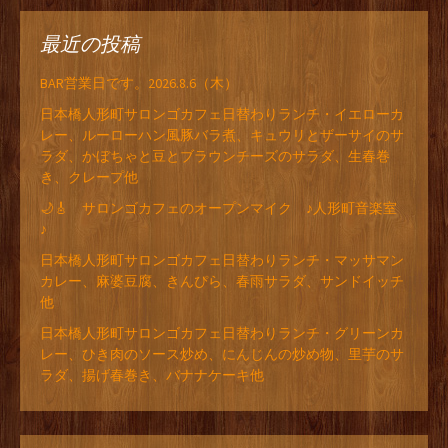
最近の投稿
BAR営業日です。2026.8.6（木）
日本橋人形町サロンゴカフェ日替わりランチ・イエローカ
レー、ルーローハン風豚バラ煮、キュウリとザーサイのサ
ラダ、かぼちゃと豆とブラウンチーズのサラダ、生春巻
き、クレープ他
🌙🎸 サロンゴカフェのオープンマイク ♪人形町音楽室
♪
日本橋人形町サロンゴカフェ日替わりランチ・マッサマン
カレー、麻婆豆腐、きんぴら、春雨サラダ、サンドイッチ
他
日本橋人形町サロンゴカフェ日替わりランチ・グリーンカ
レー、ひき肉のソース炒め、にんじんの炒め物、里芋のサ
ラダ、揚げ春巻き、バナナケーキ他