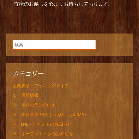
皆様のお越しを心よりお待ちしております。
検索:
カテゴリー
応募要項（ブッキングライブ）
１．最新情報
２．本日のランチBOX
３．本日の夜の部（Live,Music, & BAR）
４．LIVE・イベントのお知らせ
５．オープンマイクのお知らせ