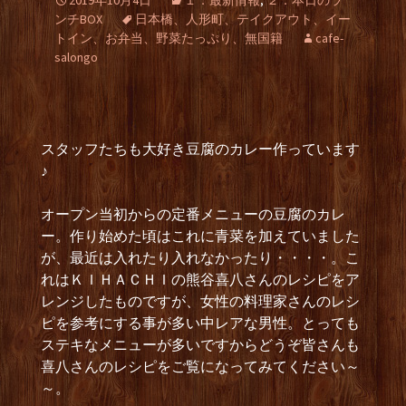
2019年10月4日
１．最新情報
,
２．本日のラ
ンチBOX
日本橋、人形町、テイクアウト、イー
トイン、お弁当、野菜たっぷり、無国籍
cafe-
salongo
スタッフたちも大好き豆腐のカレー作っています
♪
オープン当初からの定番メニューの豆腐のカレ
ー。作り始めた頃はこれに青菜を加えていました
が、最近は入れたり入れなかったり・・・・。こ
れはＫＩＨＡＣＨＩの熊谷喜八さんのレシピをア
レンジしたものですが、女性の料理家さんのレシ
ピを参考にする事が多い中レアな男性。とっても
ステキなメニューが多いですからどうぞ皆さんも
喜八さんのレシピをご覧になってみてください～
～。