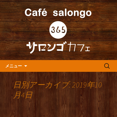
人形町の音楽カフェ『365カフェ』より
最新情報をお届けします。
人形町の『365(サロンゴ)カフ
ェ』よりお知らせ
コンテンツへ移動
検
メニュー
索:
日別アーカイブ: 2019年10
月4日