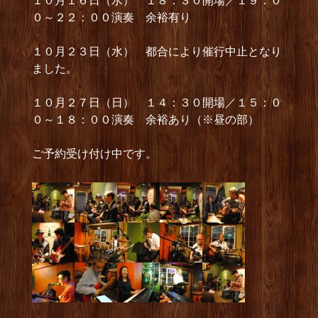
１０月１６日（水） １８：３０開場／１９：０
０～２２：００演奏 余裕有り
１０月２３日（水） 都合により催行中止となり
ました。
１０月２７日（日） １４：３０開場／１５：０
０～１８：００演奏 余裕あり（※昼の部）
ご予約受け付け中です。