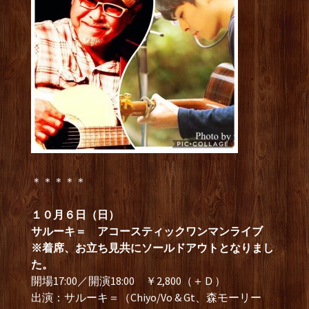
＊＊＊＊＊
１０月６日（日）
サルーキ＝ アコースティックワンマンライブ
※着席、お立ち見共に
ソールドアウトとなりまし
た。
開場17:00／開演18:00 ￥2,800（＋Ｄ）
出演：サルーキ＝（Chiyo/Vo & Gt、森モーリー