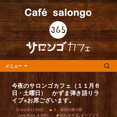
人形町の音楽カフェ『365カフェ』より
最新情報をお届けします。
人形町の『365(サロンゴ)カフ
ェ』よりお知らせ
コンテンツへ移動
検
メニュー
索:
今夜のサロンゴカフェ（１１月６
日・土曜日） かずま弾き語りラ
イブ※お席ございます。
2021年11月6日
３．本日の夜の部
（Live,Music, & BAR）
BAR
,
かずま
,
オープンマ