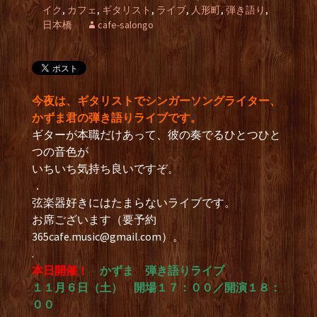
イク
,
カフェ
,
ギタリスト
,
ライブ
,
人形町
,
弾き語り
,
日本橋
cafe-salongo
今夜は、ギタリストでシンガーソングライター、
かずま君の弾き語りライブです。
ギターが本職だけあって、彼の奏でるひとつひと
つの音色が
いちいち気持ち良いですぞ。
．
弦楽器好きにはたまらないライブです。
お席ございます（要予約
365cafe.music@gmail.com
）。
.
本日開催！
かずま 弾き語りライブ
１１月６日（土） 開場１７：００／開演１８：
００