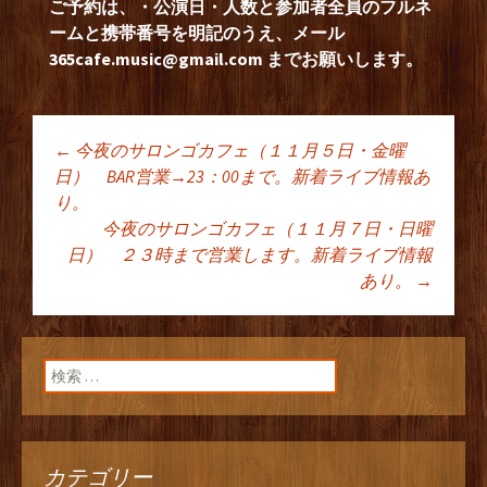
ご予約は、・公演日・人数と参加者全員のフルネ
ームと携帯番号を明記のうえ、メール
365cafe.music@gmail.com
までお願いします。
←
今夜のサロンゴカフェ（１１月５日・金曜
投稿ナビゲーショ
日） BAR営業→23：00まで。新着ライブ情報あ
り。
今夜のサロンゴカフェ（１１月７日・日曜
ン
日） ２３時まで営業します。新着ライブ情報
あり。
→
検索:
カテゴリー