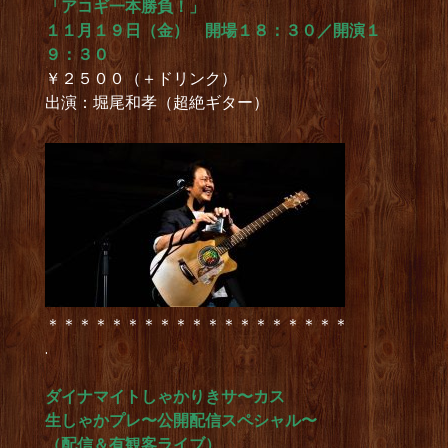
「アコギ一本勝負！」
１１月１９日（金） 開場１８：３０／開演１
９：３０
￥２５００（＋ドリンク）
出演：堀尾和孝（超絶ギター）
＊＊＊＊＊＊＊＊＊＊＊＊＊＊＊＊＊＊＊
.
ダイナマイトしゃかりきサ〜カス
生しゃかプレ〜公開配信スペシャル〜
（配信＆有観客ライブ）