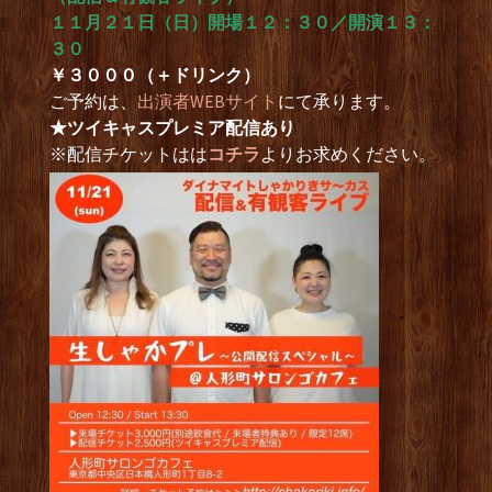
１１月２１日（日）開場１２：３０／開演１３：
３０
￥３０００（＋ドリンク）
ご予約は、
出演者WEBサイト
にて承ります。
★ツイキャスプレミア配信あり
※配信チケットはは
コチラ
よりお求めください。