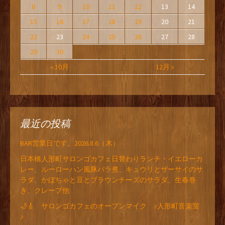
8
9
10
11
12
13
14
15
16
17
18
19
20
21
22
23
24
25
26
27
28
29
30
« 10月
12月 »
最近の投稿
BAR営業日です。2026.8.6（木）
日本橋人形町サロンゴカフェ日替わりランチ・イエローカ
レー、ルーローハン風豚バラ煮、キュウリとザーサイのサ
ラダ、かぼちゃと豆とブラウンチーズのサラダ、生春巻
き、クレープ他
🌙🎸 サロンゴカフェのオープンマイク ♪人形町音楽室
♪