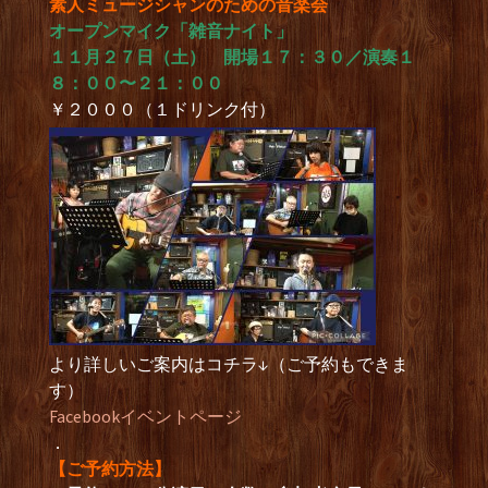
素人ミュージシャンのための音楽会
オープンマイク「雑音ナイト」
１１月２７日（土） 開場１７：３０／演奏１
８：００〜２１：００
￥２０００（１ドリンク付）
より詳しいご案内はコチラ↓（ご予約もできま
す）
Facebookイベントページ
．
【ご予約方法】