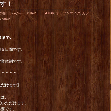
です！
Live,Music, & BAR）
BAR
,
オープンマイク
,
カフ
salongo
０まで。
週５日間です。
く
営業体制です。
＊＊＊＊＊
ただけます】
）は、
覧いただけます。
必要です。