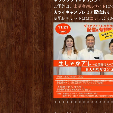
￥３０００（＋ドリンク）
ご予約は、
出演者WEBサイト
に
★ツイキャスプレミア配信あり
※配信チケットはは
コチラ
より
＊＊＊＊＊＊＊＊＊＊＊＊＊＊
.