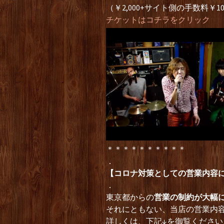
（￥2,000+サイト側の手数料￥1
チケットはコチラをクリック
＊＊＊＊＊＊＊＊＊＊
．
【コロナ対策としての営業内容
．
東京都からの
営業の制約が大幅
それにともない、当店の営業内容
詳しくは、下記↓を御覧ください