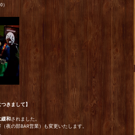
00）
につきまして】
に緩和
されました。
（夜の部BAR営業）も変更いたします。
。