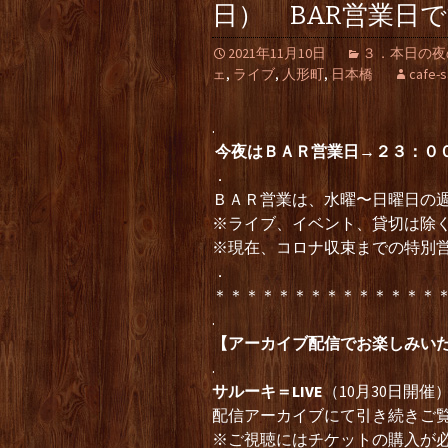
日） BAR営業日
2021年11月10日
３．本日の夜の部（
ェ
,
ライブ
,
人形町
,
日本橋
cafe-
.
今夜はＢＡＲ営業日→２３：０
．
ＢＡＲ営業は、水曜〜日曜日の
※ライブ、イベント、貸切は除
※現在、コロナ収束までの特別
．
＊＊＊＊＊＊＊＊＊＊＊＊＊＊
.
【アーカイブ配信でお楽しみい
.
サルーキ＝LIVE
（10月30日開催
配信アーカイブにて引き続きご
※ご視聴にはチケットの購入が