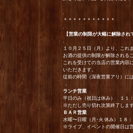
.
＊＊＊＊＊＊＊＊＊＊＊
.
【営業の制限が大幅に解除され
.
１０月２５日（月）より、これ
お酒の提供の制限が解除される
これを受けての当店の営業内容
いただきます。
従前の時間（深夜営業アリ）に
．
ランチ営業
平日のみ（祝日は休み） １１
※ただし売り切れ次第終了しま
ＢＡＲ営業
水曜〜日曜（月･火 休み）１８
※ライブ、イベントの開催日は