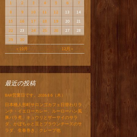
1
2
3
4
5
6
7
8
9
10
11
12
13
14
15
16
17
18
19
20
21
22
23
24
25
26
27
28
29
30
« 10月
12月 »
最近の投稿
BAR営業日です。2026.8.6（木）
日本橋人形町サロンゴカフェ日替わりラ
ンチ・イエローカレー、ルーローハン風
豚バラ煮、キュウリとザーサイのサラ
ダ、かぼちゃと豆とブラウンチーズのサ
ラダ、生春巻き、クレープ他