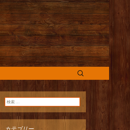
カフェ』よりお
検
索:
検索:
カテゴリー