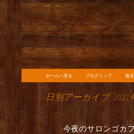
人形町の音楽カフェ『36
人形町の『
知らせ
コンテンツへ移動
ホームへ戻る
ブログトップ
過去
日別アーカイブ: 2021
今夜のサロンゴカ