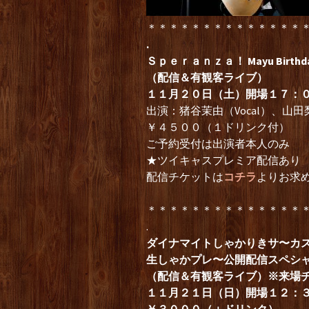
＊＊＊＊＊＊＊＊＊＊＊＊＊＊
.
Ｓｐｅｒａｎｚａ！ Mayu Birthday
（配信＆有観客ライブ）
１１月２０日（土）開場１７：
出演：猪谷茉由（Vocal）、山田梨
￥４５００（１ドリンク付）
ご予約受付は出演者本人のみ
★ツイキャスプレミア配信あり
配信チケットは
コチラ
よりお求
＊＊＊＊＊＊＊＊＊＊＊＊＊＊
.
ダイナマイトしゃかりきサ〜カ
生しゃかプレ〜公開配信スペシ
（配信＆有観客ライブ）※来場
１１月２１日（日）開場１２：