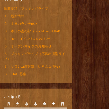
応募要項（ブッキングライブ）
１．最新情報
２．本日のランチBOX
３．本日の夜の部（Live,Music, & BAR）
４．LIVE・イベントのお知らせ
５．オープンマイクのお知らせ
６．ブッキングライブ（応募出演型ライ
ブ）
７．サロンゴ雑音部（いろんな情報）
８．STAFF募集
2021年11月
月
火
水
木
金
土
日