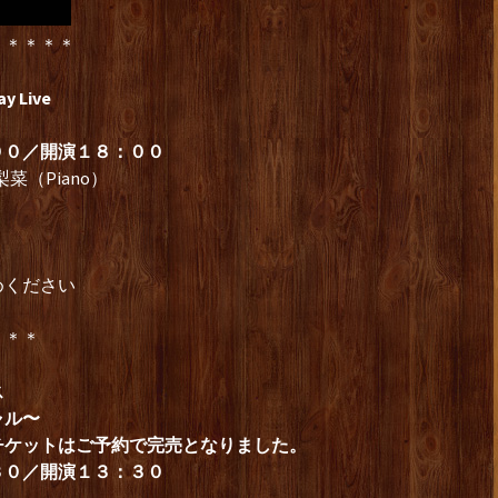
＊＊＊＊＊
 Live
００／開演１８：００
菜（Piano）
めください
＊＊＊
ス
ャル〜
チケットはご予約で完売となりました。
３０／開演１３：３０