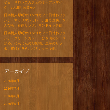
🌙🎸 サロンゴカフェのオープンマイ
ク ♪人形町音楽室♪
日本橋人形町サロンゴカフェ日替わりラ
ンチ・マッサマンカレー、麻婆豆腐、き
んぴら、春雨サラダ、サンドイッチ他
日本橋人形町サロンゴカフェ日替わりラ
ンチ・グリーンカレー、ひき肉のソース
炒め、にんじんの炒め物、里芋のサラ
ダ、揚げ春巻き、バナナケーキ他
アーカイブ
2026年8月
2026年7月
2026年6月
2026年5月