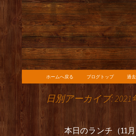
人形町の音楽カフェ『36
人形町の『
知らせ
コンテンツへ移動
ホームへ戻る
ブログトップ
過去
日別アーカイブ: 2021
本日のランチ（11