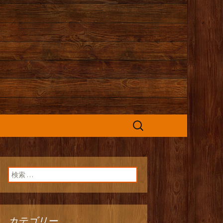
カフェ』よりお
検
索:
検索:
カテゴリー