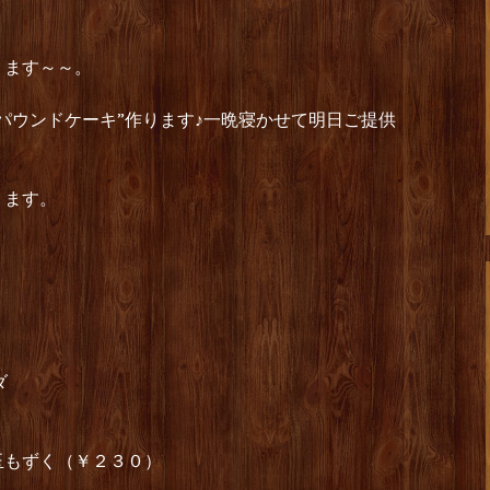
ります～～。
パウンドケーキ”作ります♪一晩寝かせて明日ご提供
ります。
ダ
玉もずく（￥２３０）