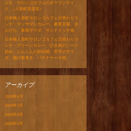
🌙🎸 サロンゴカフェのオープンマイ
ク ♪人形町音楽室♪
日本橋人形町サロンゴカフェ日替わりラ
ンチ・マッサマンカレー、麻婆豆腐、き
んぴら、春雨サラダ、サンドイッチ他
日本橋人形町サロンゴカフェ日替わりラ
ンチ・グリーンカレー、ひき肉のソース
炒め、にんじんの炒め物、里芋のサラ
ダ、揚げ春巻き、バナナケーキ他
アーカイブ
2026年8月
2026年7月
2026年6月
2026年5月