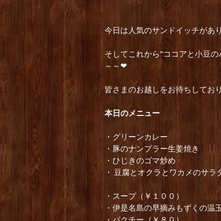
今日は人気のサンドイッチがあ
そしてこれから”ココアと小豆の
～～❤
皆さまのお越しをお待ちしてお
本日のメニュー
・グリーンカレー
・豚のナンプラー生姜焼き
・ひじきのゴマ炒め
・ 豆腐とオクラとワカメのサラ
・スープ（￥１００）
・伊是名島の早摘みもずくの温
・パクチー（￥８０）