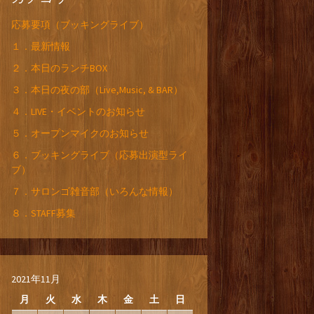
応募要項（ブッキングライブ）
１．最新情報
２．本日のランチBOX
３．本日の夜の部（Live,Music, & BAR）
４．LIVE・イベントのお知らせ
５．オープンマイクのお知らせ
６．ブッキングライブ（応募出演型ライ
ブ）
７．サロンゴ雑音部（いろんな情報）
８．STAFF募集
2021年11月
月
火
水
木
金
土
日