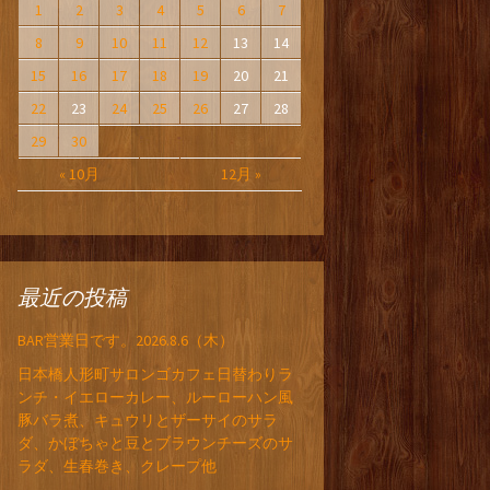
1
2
3
4
5
6
7
8
9
10
11
12
13
14
15
16
17
18
19
20
21
22
23
24
25
26
27
28
29
30
« 10月
12月 »
最近の投稿
BAR営業日です。2026.8.6（木）
日本橋人形町サロンゴカフェ日替わりラ
ンチ・イエローカレー、ルーローハン風
豚バラ煮、キュウリとザーサイのサラ
ダ、かぼちゃと豆とブラウンチーズのサ
ラダ、生春巻き、クレープ他