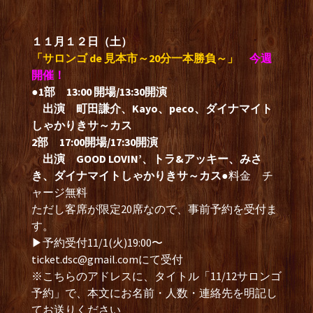
１１月１２日（土）
「サロンゴ de 見本市～20分一本勝負～」
今週
開催！
●1部 13:00 開場/13:30開演
出演 町田謙介、Kayo、peco、ダイナマイト
しゃかりきサ～カス
2部 17:00開場/17:30開演
出演 GOOD LOVIN’、トラ&アッキー、みさ
き、ダイナマイトしゃかりきサ～カス
●料金 チ
ャージ無料
ただし客席が限定20席なので、事前予約を受付ま
す。
▶︎
予約受付11/1(火)19:00〜
ticket.dsc@gmail.com
にて受付
※こちらのアドレスに、タイトル「11/12サロンゴ
予約」で、本文にお名前・人数・連絡先を明記し
てお送りください