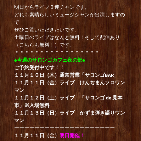
明日からライブ３連チャンです。
どれも素晴らしいミュージシャンが出演しますの
で
ぜひご覧いただきたいです。
土曜日のライブはなんと無料！そして配信あり
（こちらも無料！）です。
＊＊＊＊＊＊＊＊＊＊＊＊＊＊＊＊＊
♠︎今週のサロンゴカフェ夜の部♠︎
ご予約受付中です！！
１１月１０日（木）通常営業「サロンゴBAR」
１１月１１日（金）ライブ けんぢまんソロワン
マン
１１月１２日（土）ライブ 「サロンゴ de 見本
市」※入場無料
１１月１３日（日）ライブ かずま弾き語りワン
マン
ーーーーーーーーーーーーーーーーーーーー
１１月１１日（金）
明日開催！