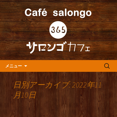
人形町の音楽カフェ『365カフェ』より
最新情報をお届けします。
人形町の『365(サロンゴ)カフ
ェ』よりお知らせ
コンテンツへ移動
検
メニュー
索:
日別アーカイブ: 2022年11
月10日