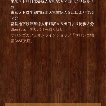
東京メトロ日比谷線人形町駅Ａ２出口より徒歩 １
分
東京メトロ半蔵門線水天宮前駅Ａ８出口より徒歩
２分
都営地下鉄浅草線人形町駅Ａ６出口より徒歩３分
UberEats デリバリー取り扱い
サロンゴカフェオンラインショップ「サロンゴ物
産BASE支店」