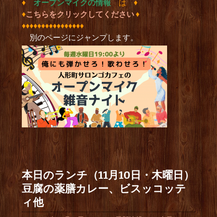
♦︎
オープンマイクの情報
は ♦︎
♦︎
こちらをクリックしてください
♦︎
♦︎♦︎♦︎♦︎♦︎♦︎♦︎♦︎♦︎♦︎♦︎♦︎♦︎♦︎♦︎♦︎
別のページにジャンプします。
本日のランチ（11月10日・木曜日）
豆腐の薬膳カレー、ビスッコッテ
ィ他