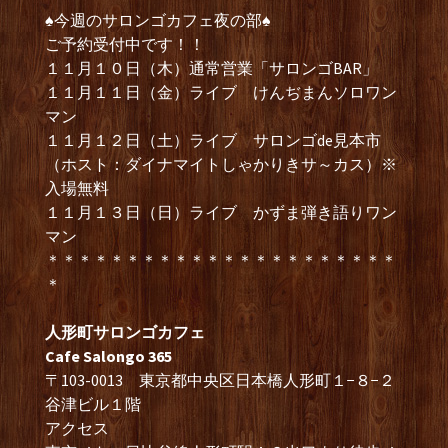
♠︎
今週のサロンゴカフェ夜の部
♠︎
ご予約受付中です！！
１１月１０日（木）通常営業「サロンゴBAR」
１１月１１日（金）ライブ けんぢまんソロワン
マン
１１月１２日（土）ライブ サロンゴde見本市
（ホスト：ダイナマイトしゃかりきサ～カス）※
入場無料
１１月１３日（日）ライブ かずま弾き語りワン
マン
＊＊＊＊＊＊＊＊＊＊＊＊＊＊＊＊＊＊＊＊＊＊
＊
人形町サロンゴカフェ
Cafe Salongo 365
〒103-0013 東京都中央区日本橋人形町１−８−２
谷津ビル１階
アクセス