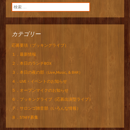
検索:
カテゴリー
応募要項（ブッキングライブ）
１．最新情報
２．本日のランチBOX
３．本日の夜の部（Live,Music, & BAR）
４．LIVE・イベントのお知らせ
５．オープンマイクのお知らせ
６．ブッキングライブ（応募出演型ライブ）
７．サロンゴ雑音部（いろんな情報）
８．STAFF募集