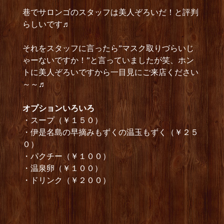
巷でサロンゴのスタッフは美人ぞろいだ！と評判
らしいです♬
それをスタッフに言ったら”マスク取りづらいじ
ゃーないですか！”と言っていましたが笑、ホン
トに美人ぞろいですから一目見にご来店ください
～～♬
オプションいろいろ
・スープ（￥１５０）
・伊是名島の早摘みもずくの温玉もずく（￥２５
０）
・パクチー（￥１００）
・温泉卵（￥１００）
・ドリンク（￥２００）