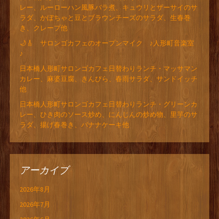
レー、ルーローハン風豚バラ煮、キュウリとザーサイのサ
ラダ、かぼちゃと豆とブラウンチーズのサラダ、生春巻
き、クレープ他
🌙🎸 サロンゴカフェのオープンマイク ♪人形町音楽室
♪
日本橋人形町サロンゴカフェ日替わりランチ・マッサマン
カレー、麻婆豆腐、きんぴら、春雨サラダ、サンドイッチ
他
日本橋人形町サロンゴカフェ日替わりランチ・グリーンカ
レー、ひき肉のソース炒め、にんじんの炒め物、里芋のサ
ラダ、揚げ春巻き、バナナケーキ他
アーカイブ
2026年8月
2026年7月