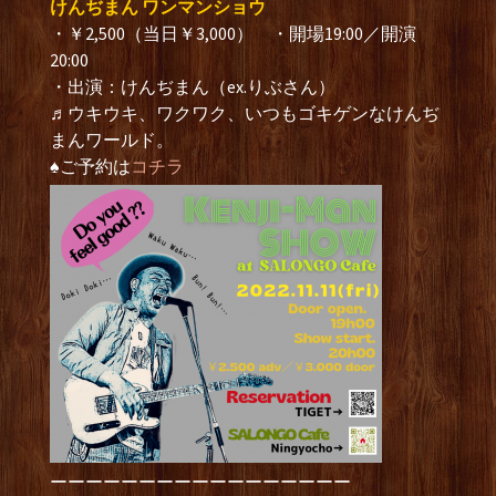
けんぢまん ワンマンショウ
・￥2,500（当日￥3,000） ・開場19:00／開演
20:00
・出演：けんぢまん（ex.りぶさん）
♬ウキウキ、ワクワク、いつもゴキゲンなけんぢ
まんワールド。
♠ご予約は
コチラ
ーーーーーーーーーーーーーーーーー