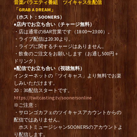
音楽バラエティ番組 ツイキャス生配信
「GRAB A DREAM」
（ホスト：SOONERS）
♦︎店内でお立ち合い（チャージ無料）
・店は通常のBAR営業です（18:00〜23:00）。
・ライブ配信は20:30より。
・ライブに関するチャージはありません。
・飲食のご注文をお願いします（お通し500円＋
ドリンク）
♦︎配信でお立ち合い（視聴無料）
インターネットの「ツイキャス」より無料でお楽
しみいただけます。
20：30配信スタートです。
https://twitcasting.tv/soonersonline
※ご注意：
・サロンゴカフェのツイキャスアカウントからの
配信ではありません。
ホストミュージシャンSOONERSのアカウントよ
り配信します。