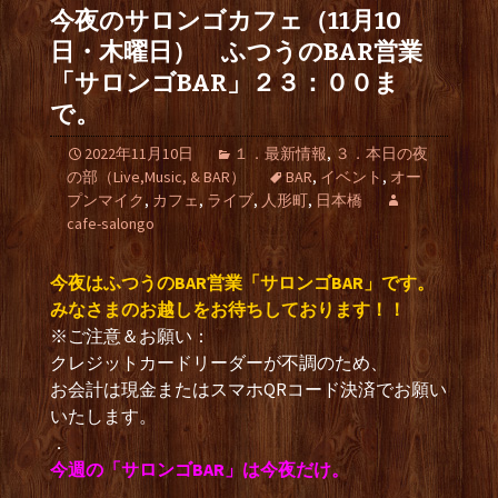
今夜のサロンゴカフェ（11月10
日・木曜日） ふつうのBAR営業
「サロンゴBAR」２３：００ま
で。
2022年11月10日
１．最新情報
,
３．本日の夜
の部（Live,Music, & BAR）
BAR
,
イベント
,
オー
プンマイク
,
カフェ
,
ライブ
,
人形町
,
日本橋
cafe-salongo
今夜はふつうのBAR営業「サロンゴBAR」です。
みなさまのお越しをお待ちしております！！
※ご注意＆お願い：
クレジットカードリーダーが不調のため、
お会計は現金またはスマホQRコード決済でお願い
いたします。
．
今週の「サロンゴBAR」は今夜だけ。
.