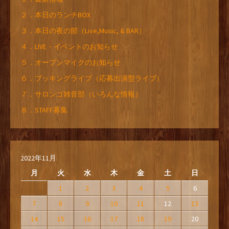
２．本日のランチBOX
３．本日の夜の部（Live,Music, & BAR）
４．LIVE・イベントのお知らせ
５．オープンマイクのお知らせ
６．ブッキングライブ（応募出演型ライブ）
７．サロンゴ雑音部（いろんな情報）
８．STAFF募集
2022年11月
月
火
水
木
金
土
日
1
2
3
4
5
6
7
8
9
10
11
12
13
14
15
16
17
18
19
20