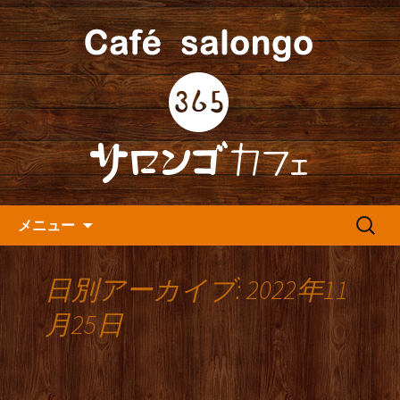
人形町の音楽カフェ『365カフェ』より
最新情報をお届けします。
人形町の『365(サロンゴ)カフ
ェ』よりお知らせ
コンテンツへ移動
検
メニュー
索:
日別アーカイブ: 2022年11
月25日