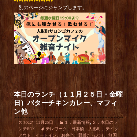
♦︎♦︎♦︎♦︎♦︎♦︎♦︎♦︎♦︎♦︎♦︎♦︎♦︎♦︎♦︎♦︎
別のページにジャンプします。
本日のランチ（１１月２５日・金曜
日）バターチキンカレー、マフィ
ン他
2022年11月25日
１．最新情報
,
２．本日のラ
ンチBOX
テレワーク、日本橋、人形町、テイク
アウト、イートイン、お弁当、野菜たっぷり、無国