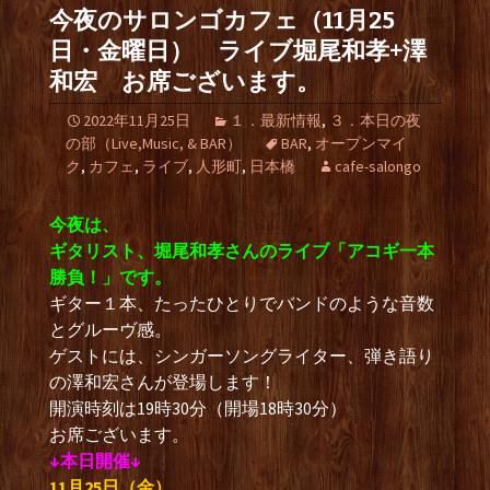
今夜のサロンゴカフェ（11月25
日・金曜日） ライブ堀尾和孝+澤
和宏 お席ございます。
2022年11月25日
１．最新情報
,
３．本日の夜
の部（Live,Music, & BAR）
BAR
,
オープンマイ
ク
,
カフェ
,
ライブ
,
人形町
,
日本橋
cafe-salongo
今夜は、
ギタリスト、堀尾和孝さんのライブ「アコギ一本
勝負！」です。
ギター１本、たったひとりでバンドのような音数
とグルーヴ感。
ゲストには、シンガーソングライター、弾き語り
の澤和宏さんが登場します！
開演時刻は19時30分（開場18時30分）
お席ございます。
↓本日開催↓
11月25日（金）