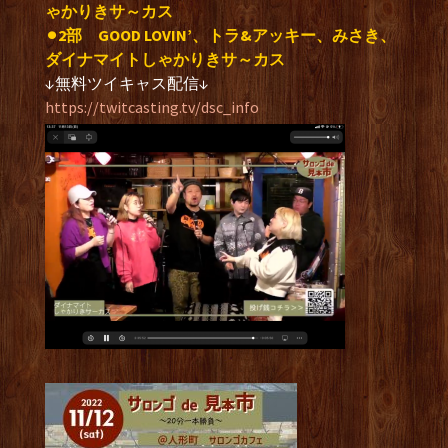
ゃかりきサ～カス
⚫︎2部
GOOD LOVIN’、トラ&アッキー、みさき、
ダイナマイトしゃかりきサ～カス
↓無料ツイキャス配信↓
https://twitcasting.tv/dsc_info