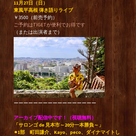
11月27日（日）
東風平高根 弾き語りライブ
￥3500（前売予約）
ご予約はTIGETが便利でお得です
（または出演者まで）
ーーーーーーーーーーーーーーーーー
アーカイブ配信中です！（視聴無料）
「サロンゴ de 見本市～20分一本勝負～」
⚫︎1部
町田謙介、Kayo、peco、ダイナマイトし