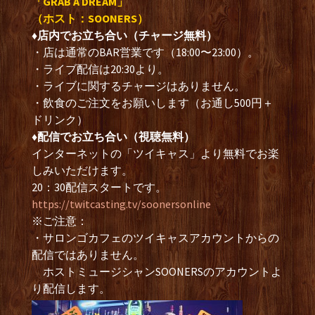
「GRAB A DREAM」
（ホスト：SOONERS）
♦︎店内でお立ち合い（チャージ無料）
・店は通常のBAR営業です（18:00〜23:00）。
・ライブ配信は20:30より。
・ライブに関するチャージはありません。
・飲食のご注文をお願いします（お通し500円＋
ドリンク）
♦︎配信でお立ち合い（視聴無料）
インターネットの「ツイキャス」より無料でお楽
しみいただけます。
20：30配信スタートです。
https://twitcasting.tv/soonersonline
※ご注意：
・サロンゴカフェのツイキャスアカウントからの
配信ではありません。
ホストミュージシャンSOONERSのアカウントよ
り配信します。