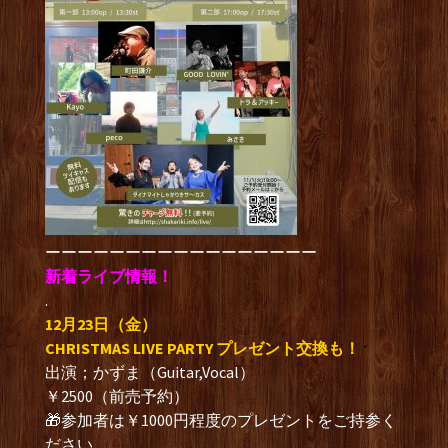
ーーーーーーーーーーーーーーーーー
新着ライブ情報！
.
12月23日（金）
CHRISTMAS LIVE PARTY プレゼント交換も！
出演；かずま（Guitar,Vocal）
￥2500（前売予約）
🎁参加者は￥1000円程度のプレゼントをご持参く
ださい。