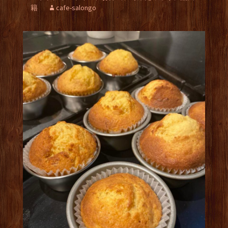
籍
cafe-salongo