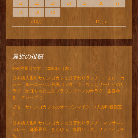
21
22
23
24
25
26
27
28
29
30
« 10月
12月 »
最近の投稿
BAR営業日です。2026.8.6（木）
日本橋人形町サロンゴカフェ日替わりランチ・イエローカ
レー、ルーローハン風豚バラ煮、キュウリとザーサイのサ
ラダ、かぼちゃと豆とブラウンチーズのサラダ、生春巻
き、クレープ他
🌙🎸 サロンゴカフェのオープンマイク ♪人形町音楽室
♪
日本橋人形町サロンゴカフェ日替わりランチ・マッサマン
カレー、麻婆豆腐、きんぴら、春雨サラダ、サンドイッチ
他