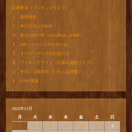
応募要項（ブッキングライブ）
１．最新情報
２．本日のランチBOX
３．本日の夜の部（Live,Music, & BAR）
４．LIVE・イベントのお知らせ
５．オープンマイクのお知らせ
６．ブッキングライブ（応募出演型ライブ）
７．サロンゴ雑音部（いろんな情報）
８．STAFF募集
2022年11月
月
火
水
木
金
土
日
1
2
3
4
5
6