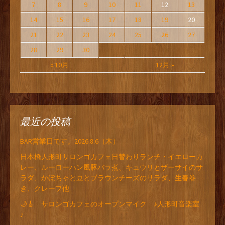
7
8
9
10
11
12
13
14
15
16
17
18
19
20
21
22
23
24
25
26
27
28
29
30
« 10月
12月 »
最近の投稿
BAR営業日です。2026.8.6（木）
日本橋人形町サロンゴカフェ日替わりランチ・イエローカ
レー、ルーローハン風豚バラ煮、キュウリとザーサイのサ
ラダ、かぼちゃと豆とブラウンチーズのサラダ、生春巻
き、クレープ他
🌙🎸 サロンゴカフェのオープンマイク ♪人形町音楽室
♪