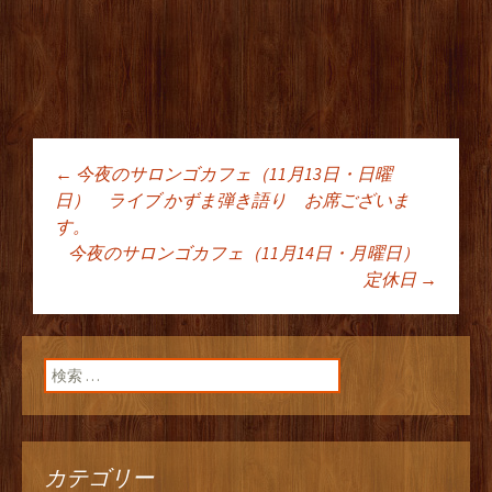
←
今夜のサロンゴカフェ（11月13日・日曜
投稿ナビゲーショ
日） ライブ かずま弾き語り お席ございま
す。
今夜のサロンゴカフェ（11月14日・月曜日）
ン
定休日
→
検索:
カテゴリー