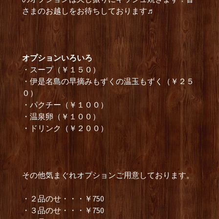
さまのお越しをお待ちしております♬
オプションいろいろ
・スープ（￥１５０）
・伊是名島の早摘みもずくの温玉もずく（￥２５
０）
・パクチー（￥１００）
・温泉卵（￥１００）
・ドリンク（￥２００）
その他気まぐれオプションご用意しております。
・２品のせ・・・￥750
・３品のせ・・・￥750