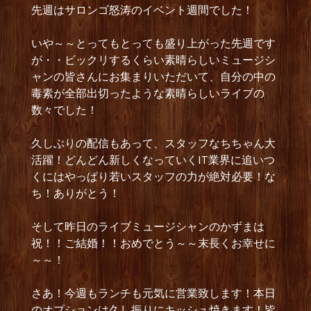
先週はサロンゴ怒涛のイベント週間でした！
いや～～とってもとっても盛り上がった先週です
が・・ビックリするくらい素晴らしいミュージシ
ャンの皆さんにお集まりいただいて、自分の中の
毒素が全部出切ったような素晴らしいライブの
数々でした！
久しぶりの配信もあって、スタッフなちちゃん大
活躍！どんどん新しくなっていくIT業界に追いつ
くにはやっぱり若いスタッフの力が絶対必要！な
ち！ありがとう！
そして昨日のライブミュージシャンのかずまは
祝！！ご結婚！！おめでとう～～末長くお幸せに
～～！
さあ！今週もランチも元気に営業致します！本日
のオプションは久し振りにキッシュ焼きます！皆