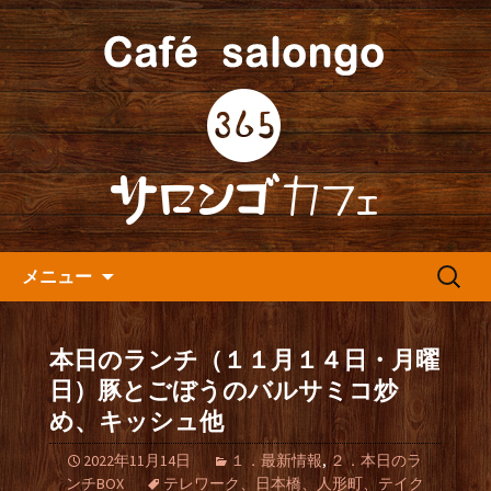
人形町の音楽カフェ『365カフェ』より
最新情報をお届けします。
人形町の『365(サロンゴ)カフ
ェ』よりお知らせ
コンテンツへ移動
検
メニュー
索:
本日のランチ（１１月１４日・月曜
日）豚とごぼうのバルサミコ炒
め、キッシュ他
2022年11月14日
１．最新情報
,
２．本日のラ
ンチBOX
テレワーク、日本橋、人形町、テイク