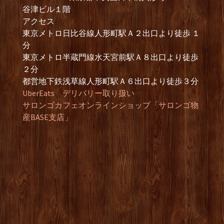
谷津ビル１階
アクセス
東京メトロ日比谷線人形町駅Ａ２出口より徒歩 １
分
東京メトロ半蔵門線水天宮前駅Ａ８出口より徒歩
２分
都営地下鉄浅草線人形町駅Ａ６出口より徒歩３分
UberEats デリバリー取り扱い
サロンゴカフェオンラインショップ「サロンゴ物
産BASE支店」