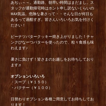
あぢぃ～～。通勤路、朝早い時間はまだまし。ス
タッフが通勤帰宅時はホント申し訳ないくらいの
MAX気温。危険な暑さって・・そんな日が何日も
あるって過酷すぎ。皆さんいろいろお気を付けく
ださい！
ピーナツバタークッキー焼き上がりました！チャ
ンクぴなーつバターを使ったので、粒々食感も味
わえます♪
暑さに負けず！皆さまのお越しをお待ちしており
ます♬
オプションいろいろ
・スープ（￥１５０）
・パクチー（￥１００）
日替わりオプション各種ご用意してお待ちしてお
ります！