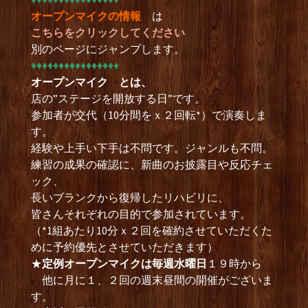
オープンマイクの情報
は
こちらをクリックしてください
別のページにジャンプします。
♦︎♦︎♦︎♦︎♦︎♦︎♦︎♦︎♦︎♦︎♦︎♦︎♦︎♦︎♦︎♦︎
オープンマイク とは、
店の”ステージを開放する日”です。
参加者が交代（10分間をｘ２回転*）で演奏しま
す。
経験や上手い下手は不問です。ジャンルも不問。
練習の成果の確認に、新曲のお披露目や反応チェ
ック、
長いブランクから復帰したリハビリに、
皆さんそれぞれの目的で参加されています。
（*1組あたり10分ｘ２回を確約させていただくた
めに予約優先とさせていただきます）
★
定例オープンマイクは毎週水曜日
１９時から
他に月に１、２回の週末昼間の開催がございま
す。