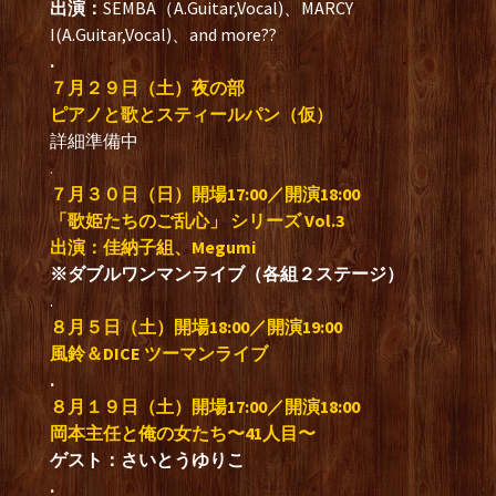
出演：
SEMBA（A.Guitar,Vocal)、MARCY
I(A.Guitar,Vocal)、and more??
.
７月２９日（土）夜の部
ピアノと歌とスティールパン（仮）
詳細準備中
.
７月３０日（日）開場17:00／開演18:00
「歌姫たちのご乱心」 シリーズ Vol.3
出演：佳納子組、Megumi
※ダブルワンマンライブ（各組２ステージ）
.
８月５日（土）開場18:00／開演19:00
風鈴＆DICE ツーマンライブ
.
８月１９
日（土
）開場17:00／開演18:00
岡本主任と俺の女たち〜41人目〜
ゲスト：さいとうゆりこ
.