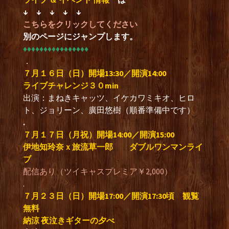
↓ ↓ ↓ ↓ ↓
こちらをクリックしてください
別のページにジャンプします。
♦︎♦︎♦︎♦︎♦︎♦︎♦︎♦︎♦︎♦︎♦︎♦︎♦︎♦︎♦︎♦︎
．
７月１６日（日）開場13:30／開演14:00
ライブチャレンジ３０min
出演：まねきキャッツ、イケカワミキオ、ヒロ
ト、ジョリーン、廣田悠樹（順番準備中です）
.
７月１７日（月祝）開場14:00／開演15:00
伊地知玲奈ｘ旅流草一郎 ダブルワンマンライ
ブ
配信あり（ツイキャスプレミア￥2,000）
.
７月２３日（日）開場17:00／開演17:30頃 観覧
無料
納涼 夜泣きギターの夕べ