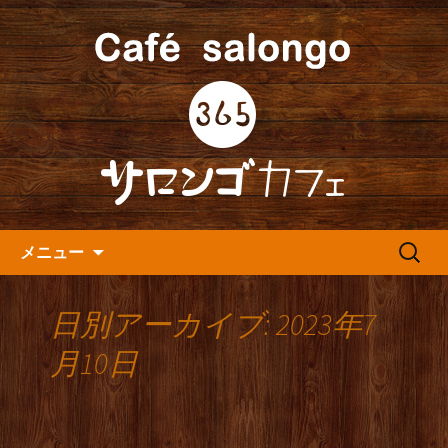
人形町の音楽カフェ『365カフェ』より
最新情報をお届けします。
人形町の『365(サロンゴ)カフ
ェ』よりお知らせ
コンテンツへ移動
検
メニュー
索:
日別アーカイブ: 2023年7
月10日