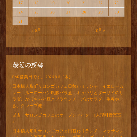
17
18
19
20
21
22
23
24
25
26
27
28
29
30
31
« 6月
8月 »
最近の投稿
BAR営業日です。2026.8.6（木）
日本橋人形町サロンゴカフェ日替わりランチ・イエローカ
レー、ルーローハン風豚バラ煮、キュウリとザーサイのサ
ラダ、かぼちゃと豆とブラウンチーズのサラダ、生春巻
き、クレープ他
🌙🎸 サロンゴカフェのオープンマイク ♪人形町音楽室
♪
日本橋人形町サロンゴカフェ日替わりランチ・マッサマン