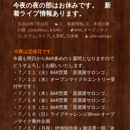
今夜の夜の部はお休みです。 新
着ライブ情報あります。
2023年7月10日
１．最新情報
,
３．本日の夜
の部（Live,Music, & BAR）
BAR
,
オープンマイ
ク
,
カフェ
,
ライブ
,
人形町
,
日本橋
cafe-salongo
今夜は定休日です。
今週も明日からBAR多めの１週間となりますので
どうぞよろしくお願いいたします。
・７／１１（火）BAR営業「居酒屋サロンゴ」
・７／１２（水）オープンマイク※エントリー受
付中です！
・７／１３（木）BAR営業「居酒屋サロンゴ」
・７／１４（金）BAR営業「居酒屋サロンゴ」
・７／１５（土）BAR営業「居酒屋サロンゴ」
・７／１６（日）ライブチャレンジ30min オープ
ンマイク番外企画
・７／１７（月祝）伊地知玲奈ｘ旅流草一郎「W