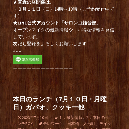
★
直近の昼開催は、
・８月１１日（日）14時～18時（ご予約受付中で
す）
★LINE公式アカウント「サロンゴ雑音部」
オープンマイクの最新情報や、お得な情報を発信
しています。
友だち登録をよろしくお願いします！
↓↓↓
ーーーーーーーーーーーーー
本日のランチ（7月１０日・月曜
日）ガパオ、クッキー他
2023年7月10日
１．最新情報
,
２．本日のラ
ンチBOX
テレワーク、日本橋、人形町、テイク