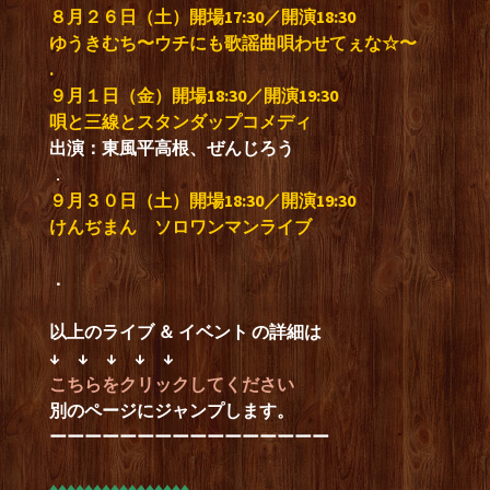
８月２６
日（土）開場17:30／開演18:30
ゆうきむち
〜ウチにも歌謡曲唄わせてぇな☆〜
.
９月１
日（金）開場18:30／開演19:30
唄と三線とスタンダップコメディ
出演：東風平高根、ぜんじろう
．
９月３０
日（土）開場18:30／開演19:30
けんぢまん ソロワンマンライブ
．
以上のライブ ＆ イベント の詳細
は
↓ ↓ ↓ ↓ ↓
こちらをクリックしてください
別のページにジャンプします。
ーーーーーーーーーーーーーーーー
♦︎♦︎♦︎♦︎♦︎♦︎♦︎♦︎♦︎♦︎♦︎♦︎♦︎♦︎♦︎♦︎