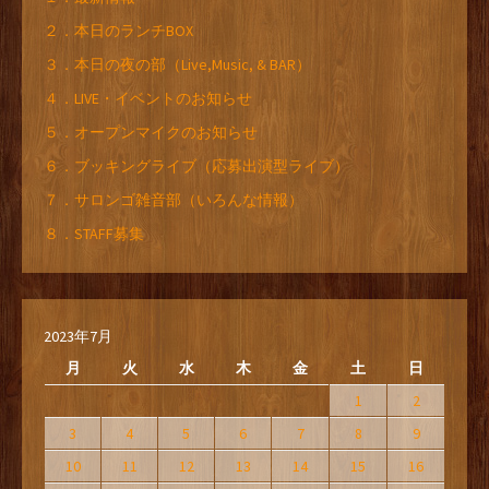
２．本日のランチBOX
３．本日の夜の部（Live,Music, & BAR）
４．LIVE・イベントのお知らせ
５．オープンマイクのお知らせ
６．ブッキングライブ（応募出演型ライブ）
７．サロンゴ雑音部（いろんな情報）
８．STAFF募集
2023年7月
月
火
水
木
金
土
日
1
2
3
4
5
6
7
8
9
10
11
12
13
14
15
16