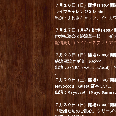
７月１６日（日）開場13:30／開演1
ライブチャレンジ３０min
出演：まねきキャッツ、イケカ
.
７月１７日（月祝）開場14:00／開演
伊地知玲奈ｘ旅流草一郎 ダブ
配信あり（ツイキャスプレミア￥2
.
７月２３日（日）開場17:00／開演
納涼 夜泣きギターの夕べ
出演：
SEMBA（A.Guitar,Vocal)、MA
.
７月２９日（土）開場18:30／開演1
Mayoccoli Guest:宮本まいこ
出演：Mayoccoli（Mayo Sami
.
７月３０日（日）開場17:00／開演1
「歌姫たちのご乱心」 シリーズ Vo