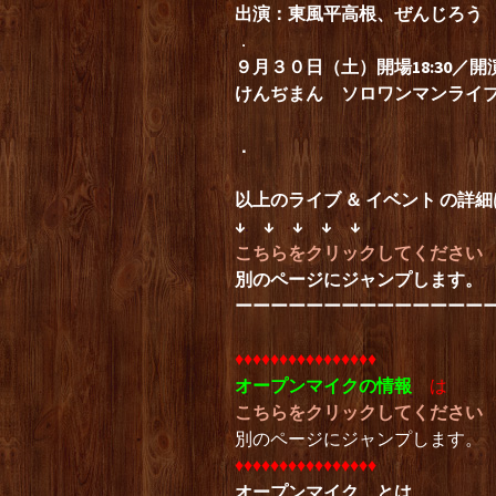
出演：東風平高根、ぜんじろう
．
９月３０
日（土）開場18:30／開演1
けんぢまん ソロワンマンライ
．
以上のライブ ＆ イベント の詳細
↓ ↓ ↓ ↓ ↓
こちらをクリックしてください
別のページにジャンプします。
ーーーーーーーーーーーーーー
♦︎♦︎♦︎♦︎♦︎♦︎♦︎♦︎♦︎♦︎♦︎♦︎♦︎♦︎♦︎♦︎
オープンマイクの情報
は
こちらをクリックしてください
別のページにジャンプします。
♦︎♦︎♦︎♦︎♦︎♦︎♦︎♦︎♦︎♦︎♦︎♦︎♦︎♦︎♦︎♦︎
オープンマイク とは、