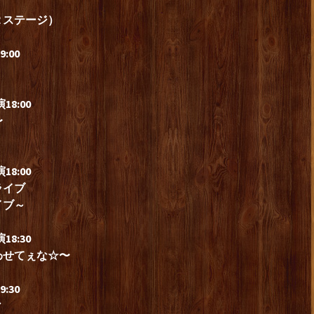
２ステージ）
:00
18:00
〜
8:00
ライブ
イブ～
8:30
わせてぇな☆〜
:30
ィ