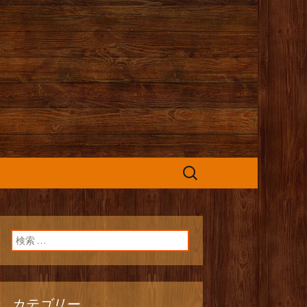
カフェ』よりお
検
索:
検索:
カテゴリー