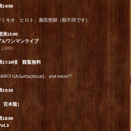
4:00
ワミキオ、ヒロト、廣田悠樹（順不同です）
15:00
ルワンマンライブ
,000）
17:30頃 観覧無料
RCY I(A.Guitar,Vocal)、and more??
9:30
ra、宮本龍）
8:00
l.3