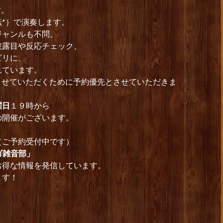
す。
転*）で演奏します。
ジャンルも不問。
披露目や反応チェック、
ビリに、
れています。
約させていただくために予約優先とさせていただきま
曜日
１９時から
開催がございます。
時（ご予約受付中です）
ゴ雑音部」
お得な情報を発信しています。
ます！