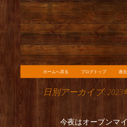
人形町の音楽カフェ『36
人形町の『
知らせ
コンテンツへ移動
ホームへ戻る
ブログトップ
過去
日別アーカイブ: 2023
今夜はオープンマ