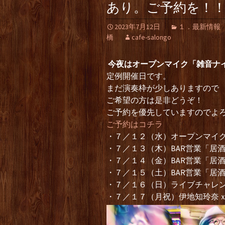
あり。ご予約を！
2023年7月12日
１．最新情報
橋
cafe-salongo
今夜はオープンマイク「雑音ナ
定例開催日です。
まだ演奏枠が少しありますので
ご希望の方は是非どうぞ！
ご予約を優先していますのでよ
ご予約はコチラ
・７／１２（水）オープンマイ
・７／１３（木）BAR営業「居
・７／１４（金）BAR営業「居
・７／１５（土）BAR営業「居
・７／１６（日）ライブチャレンジ
・７／１７（月祝）伊地知玲奈