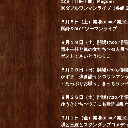
出演：佳納子組、Megumi
※ダブルワンマンライブ（各組
.
８月５日（土）開場18:00／開演19
風鈴＆DICE ツーマンライブ
.
８月１９
日（土
）開場17:00／開演
岡本主任と俺の女たち〜41人目
ゲスト：さいとうゆりこ
.
８月２０日（日）開場17:00／開演1
かずま 弾き語りソロワンマン
～たっぷりお喋り、きっちりラ
.
８月２６
日（土）開場17:30／開演1
ゆうきむち
〜ウチにも歌謡曲唄
.
９月１
日（金）開場18:30／開演19
唄と三線とスタンダップコメデ