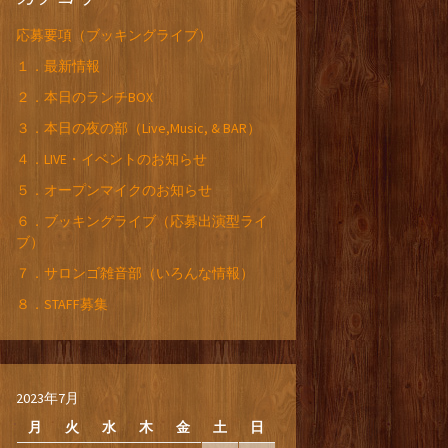
応募要項（ブッキングライブ）
１．最新情報
２．本日のランチBOX
３．本日の夜の部（Live,Music, & BAR）
４．LIVE・イベントのお知らせ
５．オープンマイクのお知らせ
６．ブッキングライブ（応募出演型ライ
ブ）
７．サロンゴ雑音部（いろんな情報）
８．STAFF募集
2023年7月
月
火
水
木
金
土
日