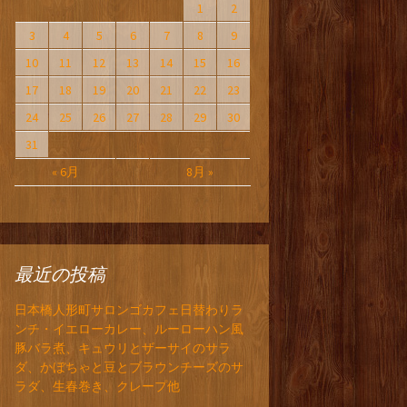
1
2
3
4
5
6
7
8
9
10
11
12
13
14
15
16
17
18
19
20
21
22
23
24
25
26
27
28
29
30
31
« 6月
8月 »
最近の投稿
日本橋人形町サロンゴカフェ日替わりラ
ンチ・イエローカレー、ルーローハン風
豚バラ煮、キュウリとザーサイのサラ
ダ、かぼちゃと豆とブラウンチーズのサ
ラダ、生春巻き、クレープ他