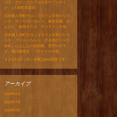
🌙🎸 サロンゴカフェのオープンマイ
ク ♪人形町音楽室♪
日本橋人形町サロンゴカフェ日替わりラ
ンチ・マッサマンカレー、麻婆豆腐、き
んぴら、春雨サラダ、サンドイッチ他
日本橋人形町サロンゴカフェ日替わりラ
ンチ・グリーンカレー、ひき肉のソース
炒め、にんじんの炒め物、里芋のサラ
ダ、揚げ春巻き、バナナケーキ他
🍷🌌8月3日（月）今夜はBAR営業です。
アーカイブ
2026年8月
2026年7月
2026年6月