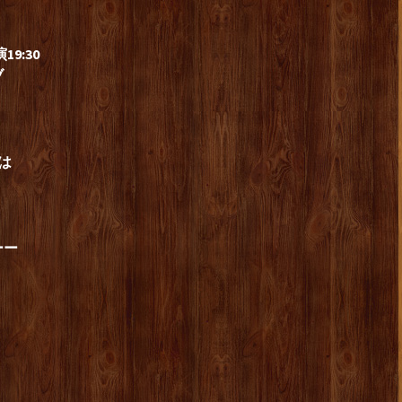
9:30
ブ
は
ーー