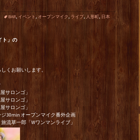
！
BAR
,
イベント
,
オープンマイク
,
ライブ
,
人形町
,
日本
イト」の
ろしくお願いします。
ク
酒屋サロンゴ」
酒屋サロンゴ」
酒屋サロンゴ」
30min オープンマイク番外企画
ｘ旅流草一郎「Wワンマンライブ」