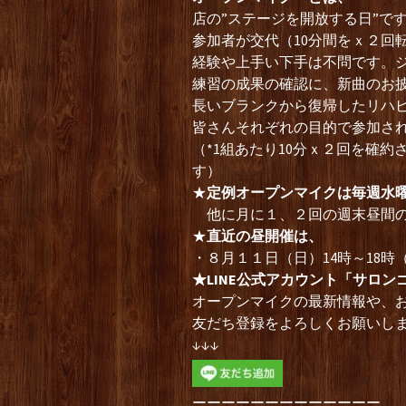
店の”ステージを開放する日”で
参加者が交代（10分間をｘ２回
経験や上手い下手は不問です。
練習の成果の確認に、新曲のお
長いブランクから復帰したリハ
皆さんそれぞれの目的で参加さ
（*1組あたり10分ｘ２回を確
す）
★
定例オープンマイクは毎週水
他に月に１、２回の週末昼間の
★
直近の昼開催は、
・８月１１日（日）14時～18
★LINE公式アカウント「サロン
オープンマイクの最新情報や、
友だち登録をよろしくお願いし
↓↓↓
ーーーーーーーーーーーーー