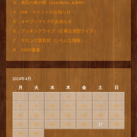
３．本日の夜の部（Live,Music, & BAR）
４．LIVE・イベントのお知らせ
５．オープンマイクのお知らせ
６．ブッキングライブ（応募出演型ライブ）
７．サロンゴ雑音部（いろんな情報）
８．STAFF募集
2024年4月
月
火
水
木
金
土
日
1
2
3
4
5
6
7
8
9
10
11
12
13
14
15
16
17
18
19
20
21
22
23
24
25
26
27
28
29
30