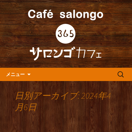
人形町の音楽カフェ『365カフェ』より
最新情報をお届けします。
人形町の『365(サロンゴ)カフ
ェ』よりお知らせ
コンテンツへ移動
検
メニュー
索:
日別アーカイブ: 2024年4
月6日