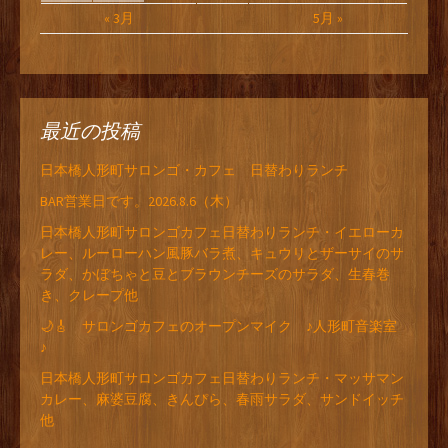
« 3月
5月 »
最近の投稿
日本橋人形町サロンゴ・カフェ 日替わりランチ
BAR営業日です。2026.8.6（木）
日本橋人形町サロンゴカフェ日替わりランチ・イエローカ
レー、ルーローハン風豚バラ煮、キュウリとザーサイのサ
ラダ、かぼちゃと豆とブラウンチーズのサラダ、生春巻
き、クレープ他
🌙🎸 サロンゴカフェのオープンマイク ♪人形町音楽室
♪
日本橋人形町サロンゴカフェ日替わりランチ・マッサマン
カレー、麻婆豆腐、きんぴら、春雨サラダ、サンドイッチ
他