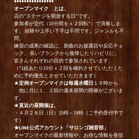
♦︎♦︎♦︎♦︎♦︎♦︎♦︎♦︎♦︎♦︎♦︎♦︎♦︎♦︎♦︎♦︎
オープンマイク とは、
店の”ステージを開放する日”です。
参加者が交代（10分間をｘ２回転*）で演奏しま
す。 経験や上手い下手は不問です。ジャンルも不
問。
練習の成果の確認に、新曲のお披露目や反応チェ
ック、 長いブランクから復帰したリハビリに、
皆さんそれぞれの目的で参加されています。
（*1組あたり10分ｘ２回を確約させていただくた
めに予約優先とさせていただきます）
★
定例オープンマイクは毎週水曜日
１９時から
他に月に１、２回の週末昼間の開催がございま
す。
★
直近の昼開催は、
・４月２８日（日）15時～19時（ご予約受付中で
す）
★LINE公式アカウント「サロンゴ雑音部」
オープンマイクの最新情報や、お得な情報を発信