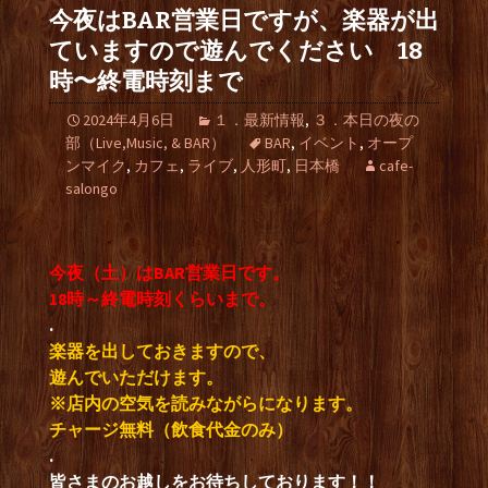
今夜はBAR営業日ですが、楽器が出
ていますので遊んでください 18
時〜終電時刻まで
2024年4月6日
１．最新情報
,
３．本日の夜の
部（Live,Music, & BAR）
BAR
,
イベント
,
オープ
ンマイク
,
カフェ
,
ライブ
,
人形町
,
日本橋
cafe-
salongo
今夜（土）はBAR営業日です。
18時～終電時刻くらいまで。
.
楽器を出しておきますので、
遊んでいただけます。
※店内の空気を読みながらになります。
チャージ無料（飲食代金のみ）
.
皆さまのお越しをお待ちしております！！