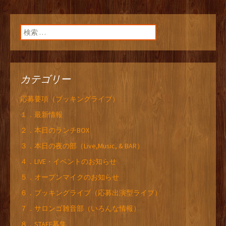
検索:
カテゴリー
応募要項（ブッキングライブ）
１．最新情報
２．本日のランチBOX
３．本日の夜の部（Live,Music, & BAR）
４．LIVE・イベントのお知らせ
５．オープンマイクのお知らせ
６．ブッキングライブ（応募出演型ライブ）
７．サロンゴ雑音部（いろんな情報）
８．STAFF募集