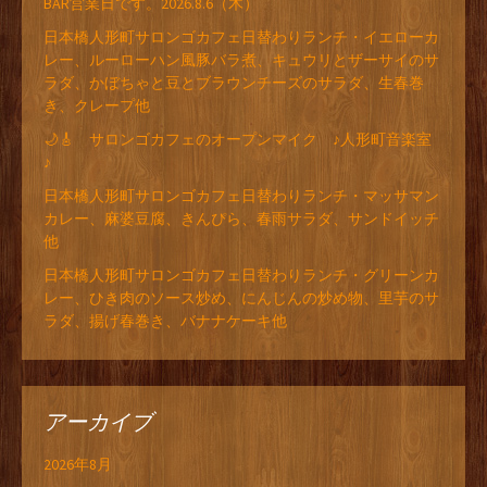
BAR営業日です。2026.8.6（木）
日本橋人形町サロンゴカフェ日替わりランチ・イエローカ
レー、ルーローハン風豚バラ煮、キュウリとザーサイのサ
ラダ、かぼちゃと豆とブラウンチーズのサラダ、生春巻
き、クレープ他
🌙🎸 サロンゴカフェのオープンマイク ♪人形町音楽室
♪
日本橋人形町サロンゴカフェ日替わりランチ・マッサマン
カレー、麻婆豆腐、きんぴら、春雨サラダ、サンドイッチ
他
日本橋人形町サロンゴカフェ日替わりランチ・グリーンカ
レー、ひき肉のソース炒め、にんじんの炒め物、里芋のサ
ラダ、揚げ春巻き、バナナケーキ他
アーカイブ
2026年8月