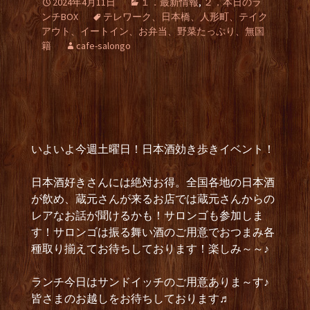
2024年4月11日
１．最新情報
,
２．本日のラ
ンチBOX
テレワーク、日本橋、人形町、テイク
アウト、イートイン、お弁当、野菜たっぷり、無国
籍
cafe-salongo
いよいよ今週土曜日！日本酒効き歩きイベント！
日本酒好きさんには絶対お得。全国各地の日本酒
が飲め、蔵元さんが来るお店では蔵元さんからの
レアなお話が聞けるかも！サロンゴも参加しま
す！サロンゴは振る舞い酒のご用意でおつまみ各
種取り揃えてお待ちしております！楽しみ～～♪
ランチ今日はサンドイッチのご用意ありま～す♪
皆さまのお越しをお待ちしております♬