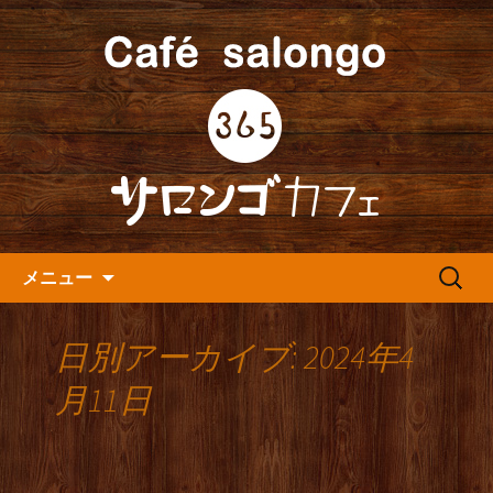
人形町の音楽カフェ『365カフェ』より
最新情報をお届けします。
人形町の『365(サロンゴ)カフ
ェ』よりお知らせ
コンテンツへ移動
検
メニュー
索:
日別アーカイブ: 2024年4
月11日