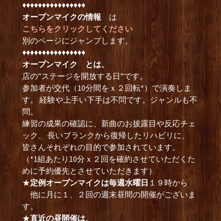
♦︎♦︎♦︎♦︎♦︎♦︎♦︎♦︎♦︎♦︎♦︎♦︎♦︎♦︎♦︎♦︎
オープンマイクの情報
は
こちらをクリックしてください
別のページにジャンプします。
♦︎♦︎♦︎♦︎♦︎♦︎♦︎♦︎♦︎♦︎♦︎♦︎♦︎♦︎♦︎♦︎
オープンマイク とは、
店の”ステージを開放する日”です。
参加者が交代（10分間をｘ２回転*）で演奏しま
す。 経験や上手い下手は不問です。ジャンルも不
問。
練習の成果の確認に、新曲のお披露目や反応チェ
ック、 長いブランクから復帰したリハビリに、
皆さんそれぞれの目的で参加されています。
（*1組あたり10分ｘ２回を確約させていただくた
めに予約優先とさせていただきます）
★
定例オープンマイクは毎週水曜日
１９時から
他に月に１、２回の週末昼間の開催がございま
す。
★
直近の昼開催は、