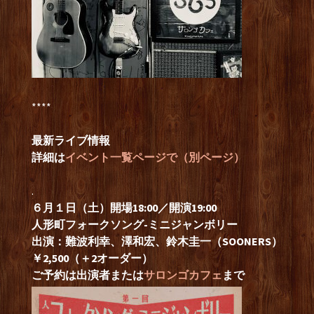
****
最新ライブ情報
詳細は
イベント一覧ページで（別ページ）
.
６月１日（土）開場18:00／開演19:00
人形町フォークソング-ミニジャンボリー
出演：難波利幸、澤和宏、鈴木圭一（SOONERS）
￥2,500（＋2オーダー）
ご予約は出演者または
サロンゴカフェ
まで