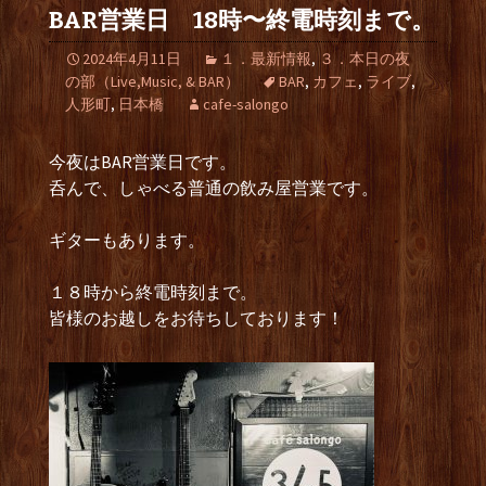
BAR営業日 18時〜終電時刻まで。
2024年4月11日
１．最新情報
,
３．本日の夜
の部（Live,Music, & BAR）
BAR
,
カフェ
,
ライブ
,
人形町
,
日本橋
cafe-salongo
今夜はBAR営業日です。
呑んで、しゃべる普通の飲み屋営業です。
ギターもあります。
１８時から終電時刻まで。
皆様のお越しをお待ちしております！