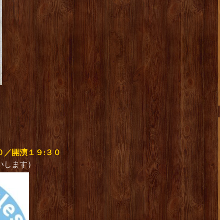
０／開演１９:３０
願いします）