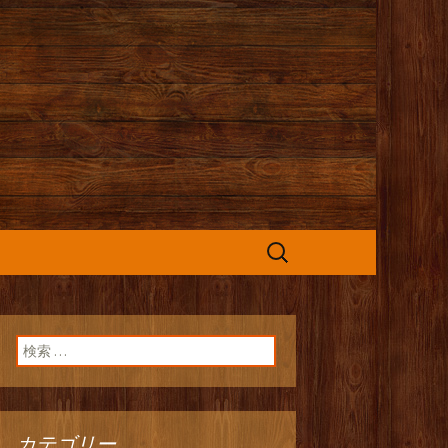
カフェ』よりお
検
索:
検索:
カテゴリー