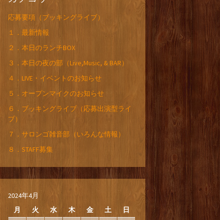
応募要項（ブッキングライブ）
１．最新情報
２．本日のランチBOX
３．本日の夜の部（Live,Music, & BAR）
４．LIVE・イベントのお知らせ
５．オープンマイクのお知らせ
６．ブッキングライブ（応募出演型ライ
ブ）
７．サロンゴ雑音部（いろんな情報）
８．STAFF募集
2024年4月
月
火
水
木
金
土
日