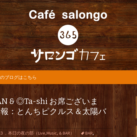
5カフェ』より最新情報をお届けします。
365(サロンゴ)
のブログはこちら
N & ◎Ta-shi お席ございま
情報：とんちピクルス＆太陽バ
３．本日の夜の部（Live,Music, & BAR）
BAR
,