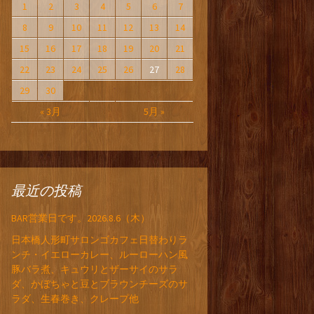
1
2
3
4
5
6
7
8
9
10
11
12
13
14
15
16
17
18
19
20
21
22
23
24
25
26
27
28
29
30
« 3月
5月 »
最近の投稿
BAR営業日です。2026.8.6（木）
日本橋人形町サロンゴカフェ日替わりラ
ンチ・イエローカレー、ルーローハン風
豚バラ煮、キュウリとザーサイのサラ
ダ、かぼちゃと豆とブラウンチーズのサ
ラダ、生春巻き、クレープ他