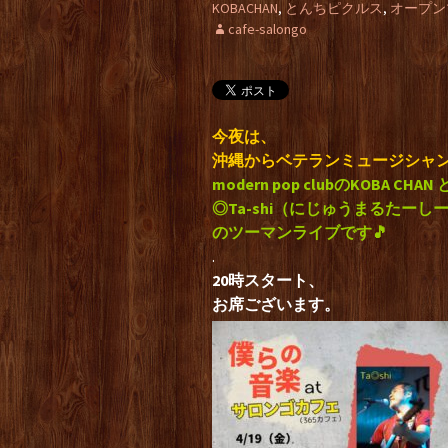
KOBACHAN
,
とんちピクルス
,
オープン
cafe-salongo
今夜は、
沖縄からベテランミュージシャ
modern pop clubのKOBA CHAN
◎Ta-shi（にじゅうまるたー
のツーマンライブです🎵
.
20時スタート、
お席ございます。