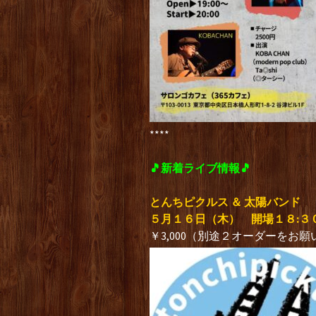
****
🎵新着ライブ情報🎵
とんちピクルス ＆ 太陽バンド
５月１６日（木） 開場１８:３
￥3,000（別途２オーダーをお