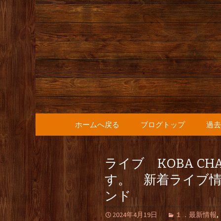
人形町の音楽カフェ『36
人形町の『
知らせ
コンテンツへ移動
ホームへ戻る
ブログトップ
過去
ライブ KOBA CHA
す。 新着ライブ
ンド
2024年4月19日
１．最新情報
,