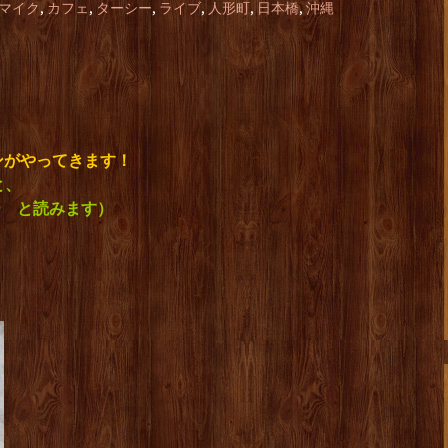
マイク
,
カフェ
,
ターシー
,
ライブ
,
人形町
,
日本橋
,
沖縄
ンがやってきます！
 と、
しー と読みます）