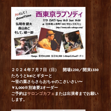
２０２４年７月７日（日） 開場1230／開演1330
たろうとkeiとギターと
〜笹の葉さらさらおちゃのこさいさい〜
￥3,000
※別途要2オーダー
ご予約は
サロンゴカフェ
または出演者までお願い
します。