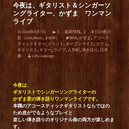
今夜は、ギタリスト＆シンガーソ
ングライター、かずま ワンマン
ライブ
2024年6月7日
１．最新情報
,
３．本日の夜の
部（Live,Music, & BAR）
BAR
,
かずま
,
アコース
ティックギター
,
イベント
,
オープンマイク
,
カフェ
,
ギタリスト
,
ギター
,
ライブ
,
人形町
,
弾き語り
,
日本
橋
cafe-salongo
今夜は、
ギタリストでシンガーソングライターの
かずま君の弾き語りワンマンライブです。
本職のアコースティックギタリストならではの
ため息がでるようなプレイと
楽しい弾き語りのオリジナル曲の両方が楽しめま
す。