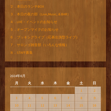
２．本日のランチBOX
３．本日の夜の部（Live,Music, & BAR）
４．LIVE・イベントのお知らせ
５．オープンマイクのお知らせ
６．ブッキングライブ（応募出演型ライブ）
７．サロンゴ雑音部（いろんな情報）
８．STAFF募集
2024年6月
月
火
水
木
金
土
日
1
2
3
4
5
6
7
8
9
10
11
12
13
14
15
16