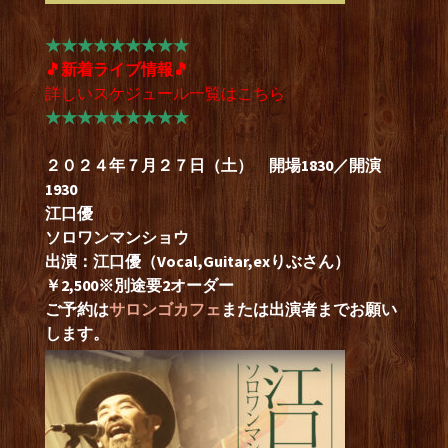
★★★★★★★★★
🎵新着ライブ情報🎵
詳しいスケジュール一覧は
こちら
★★★★★★★★★
２０２４年７月２７日（土） 開場1830／開演
1930
江口優
ソロワンマンショウ
出演：江口優（Vocal,Guitar,exりぶさん）
￥2,500※別途要2オーダー
ご予約は
サロンゴカフェ
または出演者までお願い
します。