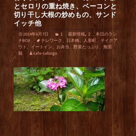
とセロリの重ね焼き、ベーコンと
切り干し大根の炒めもの、サンド
イッチ他
2024年6月7日
１．最新情報
,
２．本日のラン
チBOX
テレワーク、日本橋、人形町、テイクア
ウト、イートイン、お弁当、野菜たっぷり、無国
籍
cafe-salongo