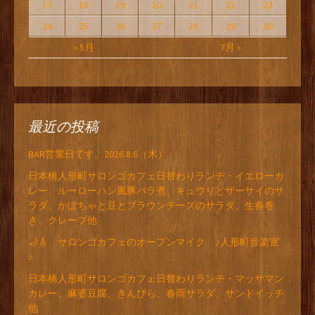
17
18
19
20
21
22
23
24
25
26
27
28
29
30
« 5月
7月 »
最近の投稿
BAR営業日です。2026.8.6（木）
日本橋人形町サロンゴカフェ日替わりランチ・イエローカ
レー、ルーローハン風豚バラ煮、キュウリとザーサイのサ
ラダ、かぼちゃと豆とブラウンチーズのサラダ、生春巻
き、クレープ他
🌙🎸 サロンゴカフェのオープンマイク ♪人形町音楽室
♪
日本橋人形町サロンゴカフェ日替わりランチ・マッサマン
カレー、麻婆豆腐、きんぴら、春雨サラダ、サンドイッチ
他