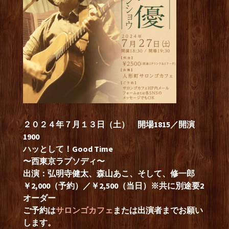
２０２４年７月１３日（土） 開場1815／開演
1900
ハッとして！Good Time
〜西東京ラプソディ〜
出演：弘明寺健太、森山あこ、そして、修一郎
￥2,000（予約）／￥2,500（当日）※共に別途要2
オーダー
ご予約は
サロンゴカフェ
または出演者までお願い
します。