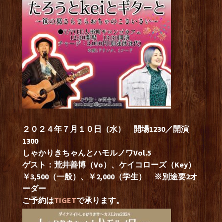
２０２４年７月１０日（水） 開場1230／開演
1300
しゃかりきちゃんとハモルノワVol.5
ゲスト：荒井善博（Vo）、ケイコローズ（Key）
￥3,500（一般）、￥2,000（学生）
※別途要2オ
ーダー
ご予約は
TIGET
で承ります。