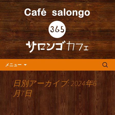
人形町の音楽カフェ『365カフェ』より
最新情報をお届けします。
人形町の『365(サロンゴ)カフ
ェ』よりお知らせ
コンテンツへ移動
検
メニュー
索:
日別アーカイブ: 2024年6
月7日