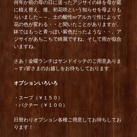
何年か前の母の日に送ったアジサイの鉢を母が庭
に植え替え、後、初花咲という知らせを母よりも
らいました～～。土の酸性orアルカリ性によって
花の色が変わる・・と聞いたことがありますが、
鉢ではもっと青っぽい紫色だったような・・。ア
ジサイがあちこちで綺麗ですね。そして雨が似合
いますね。
さあ！金曜ランチはサンドイッチのご用意ありま
～す♪皆さまのお越しをお待ちしております
オプションいろいろ
・スープ（￥１５０）
・パクチー（￥１００）
日替わりオプション各種ご用意してお待ちしてお
ります！