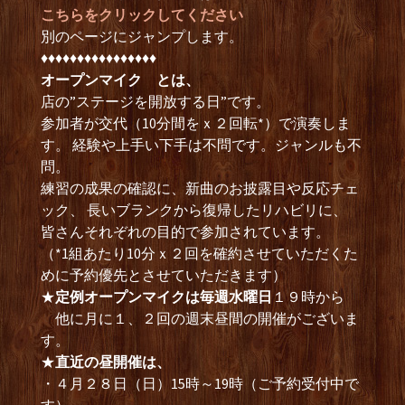
こちらをクリックしてください
別のページにジャンプします。
♦︎♦︎♦︎♦︎♦︎♦︎♦︎♦︎♦︎♦︎♦︎♦︎♦︎♦︎♦︎♦︎
オープンマイク とは、
店の”ステージを開放する日”です。
参加者が交代（10分間をｘ２回転*）で演奏しま
す。 経験や上手い下手は不問です。ジャンルも不
問。
練習の成果の確認に、新曲のお披露目や反応チェ
ック、 長いブランクから復帰したリハビリに、
皆さんそれぞれの目的で参加されています。
（*1組あたり10分ｘ２回を確約させていただくた
めに予約優先とさせていただきます）
★
定例オープンマイクは毎週水曜日
１９時から
他に月に１、２回の週末昼間の開催がございま
す。
★
直近の昼開催は、
・４月２８日（日）15時～19時（ご予約受付中で