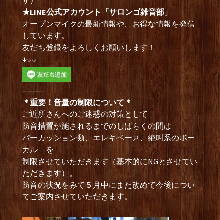
す）
★LINE公式アカウント「サロンゴ雑音部」
オープンマイクの最新情報や、お得な情報を発信
しています。
友だち登録をよろしくお願いします！
↓↓↓
———-
＊重要！音量の制限について＊
ご近所さんへのご迷惑の対策として
防音措置が施されるまでのしばらくの間は
パーカッション類、エレキベース、絶叫系のボー
カル を
制限させていただきます（基本的にNGとさせてい
ただきます）。
防音の状況をみて５月中にまた改めて今後につい
てご案内させていただきます。