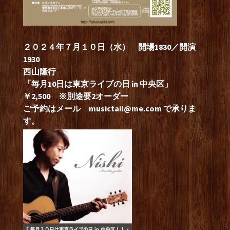
２０２４年７月１０日（水） 開場1830／開演
1930
西山隆行
「毎月10日は東京ライブの日 in 中央区」
￥2,500 ※別途要2オーダー
ご予約はメール
musictail@me.com
で承りま
す。