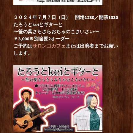
２０２４年７月７日（日） 開場1230／開演1330
たろうとkeiとギターと
〜笹の葉さらさらおちゃのこさいさい〜
￥3,000
※別途要2オーダー
ご予約は
サロンゴカフェ
または出演者までお願い
します。