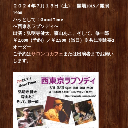
２０２４年７月１３日（土） 開場1815／開演
1900
ハッとして！Good Time
〜西東京ラプソディ〜
出演：弘明寺健太、森山あこ、そして、修一郎
￥2,000（予約）／￥2,500（当日）※共に別途要2
オーダー
ご予約は
サロンゴカフェ
または出演者までお願い
します。