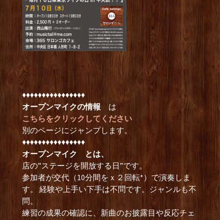
♦︎♦︎♦︎♦︎♦︎♦︎♦︎♦︎♦︎♦︎♦︎♦︎♦︎♦︎♦︎♦︎
オープンマイクの情報
は
こちらをクリックしてください
別のページにジャンプします。
♦︎♦︎♦︎♦︎♦︎♦︎♦︎♦︎♦︎♦︎♦︎♦︎♦︎♦︎♦︎♦︎
オープンマイク とは、
店の”ステージを開放する日”です。
参加者が交代（10分間をｘ２回転*）で演奏しま
す。 経験や上手い下手は不問です。ジャンルも不
問。
練習の成果の確認に、新曲のお披露目や反応チェ