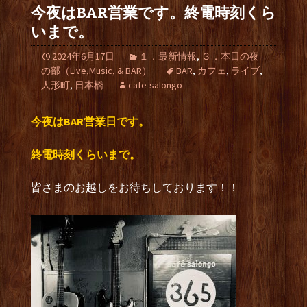
今夜はBAR営業です。終電時刻くら
いまで。
2024年6月17日
１．最新情報
,
３．本日の夜
の部（Live,Music, & BAR）
BAR
,
カフェ
,
ライブ
,
人形町
,
日本橋
cafe-salongo
今夜はBAR営業日です。
終電時刻くらいまで。
皆さまのお越しをお待ちしております！！