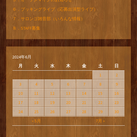
６．ブッキングライブ（応募出演型ライブ）
７．サロンゴ雑音部（いろんな情報）
８．STAFF募集
2024年6月
月
火
水
木
金
土
日
1
2
3
4
5
6
7
8
9
10
11
12
13
14
15
16
17
18
19
20
21
22
23
24
25
26
27
28
29
30
« 5月
7月 »