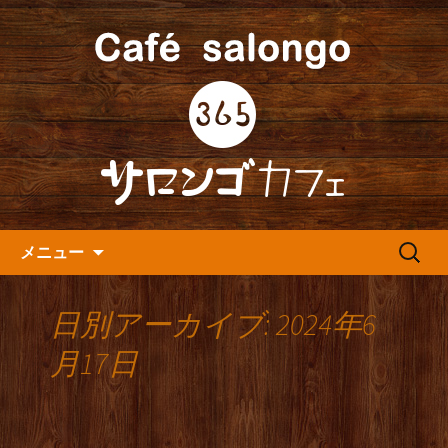
人形町の音楽カフェ『365カフェ』より
最新情報をお届けします。
人形町の『365(サロンゴ)カフ
ェ』よりお知らせ
コンテンツへ移動
検
メニュー
索:
日別アーカイブ: 2024年6
月17日