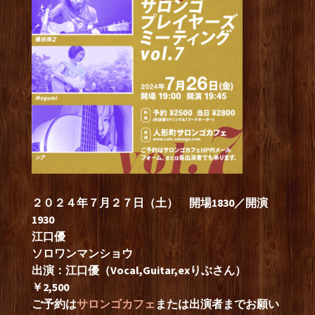
２０２４年７月２７日（土） 開場1830／開演
1930
江口優
ソロワンマンショウ
出演：江口優（Vocal,Guitar,exりぶさん）
￥2,500
ご予約は
サロンゴカフェ
または出演者までお願い