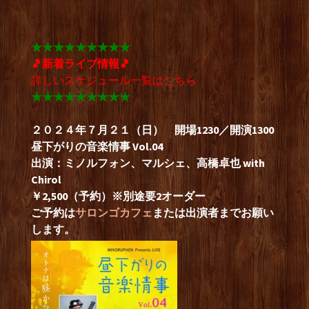
★★★★★★★★★
🎵新着ライブ情報🎵
詳しいスケジュール一覧は
こちら
★★★★★★★★★
２０２４年７月２１
（日） 開場1230／開演1300
昼下がりの音楽情事 Vol.04
出演：ミノルフォン、マルシェ、高橋卓也 with
Chirol
￥2,500（予約）※別途要2オーダー
ご予約は
サロンゴカフェ
または出演者までお願い
します。