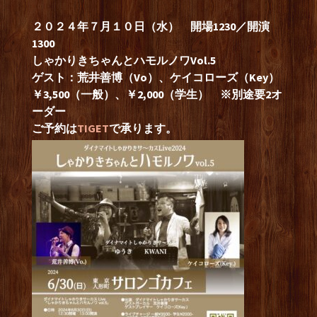
２０２４年７月１０日（水） 開場1230／開演
1300
しゃかりきちゃんとハモルノワVol.5
ゲスト：荒井善博（Vo）、ケイコローズ（Key）
￥3,500（一般）、￥2,000（学生）
※別途要2オ
ーダー
ご予約は
TIGET
で承ります。