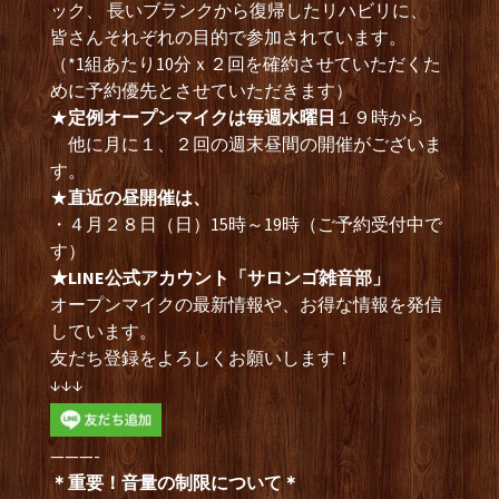
ック、 長いブランクから復帰したリハビリに、
皆さんそれぞれの目的で参加されています。
（*1組あたり10分ｘ２回を確約させていただくた
めに予約優先とさせていただきます）
★
定例オープンマイクは毎週水曜日
１９時から
他に月に１、２回の週末昼間の開催がございま
す。
★
直近の昼開催は、
・４月２８日（日）15時～19時（ご予約受付中で
す）
★LINE公式アカウント「サロンゴ雑音部」
オープンマイクの最新情報や、お得な情報を発信
しています。
友だち登録をよろしくお願いします！
↓↓↓
———-
＊重要！音量の制限について＊