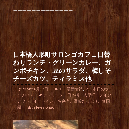
ーーーーーーーーーーーーー
日本橋人形町サロンゴカフェ日替
わりランチ・グリーンカレー、ガ
ンボチキン、豆のサラダ、梅しそ
チーズカツ、ティラミス他
2024年6月17日
１．最新情報
,
２．本日のラ
ンチBOX
テレワーク、日本橋、人形町、テイク
アウト、イートイン、お弁当、野菜たっぷり、無国
籍
cafe-salongo