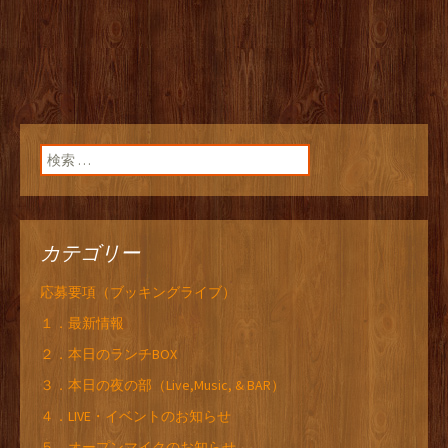
検索:
カテゴリー
応募要項（ブッキングライブ）
１．最新情報
２．本日のランチBOX
３．本日の夜の部（Live,Music, & BAR）
４．LIVE・イベントのお知らせ
５．オープンマイクのお知らせ