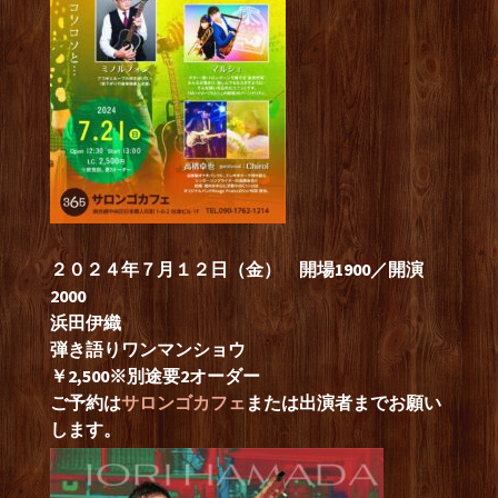
２０２４年７月１２日（金） 開場1900／開演
2000
浜田伊織
弾き語りワンマンショウ
￥2,500※別途要2オーダー
ご予約は
サロンゴカフェ
または出演者までお願い
します。