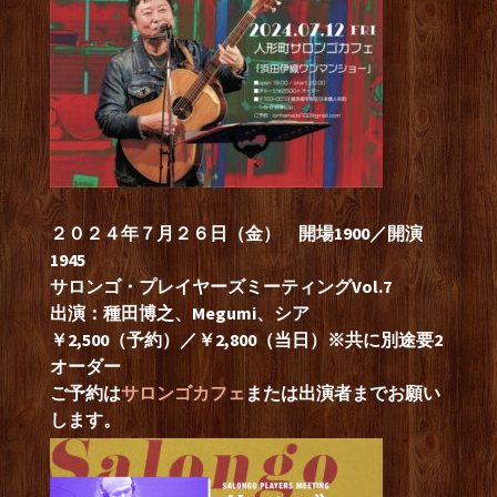
２０２４年７月２６日（金） 開場1900／開演
1945
サロンゴ・プレイヤーズミーティングVol.7
出演：種田博之、Megumi、シア
￥2,500（予約）／￥2,800（当日）※共に別途要2
オーダー
ご予約は
サロンゴカフェ
または出演者までお願い
します。