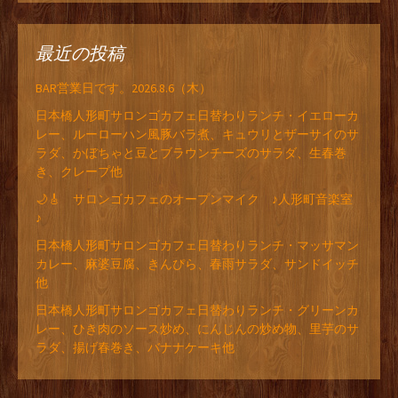
最近の投稿
BAR営業日です。2026.8.6（木）
日本橋人形町サロンゴカフェ日替わりランチ・イエローカ
レー、ルーローハン風豚バラ煮、キュウリとザーサイのサ
ラダ、かぼちゃと豆とブラウンチーズのサラダ、生春巻
き、クレープ他
🌙🎸 サロンゴカフェのオープンマイク ♪人形町音楽室
♪
日本橋人形町サロンゴカフェ日替わりランチ・マッサマン
カレー、麻婆豆腐、きんぴら、春雨サラダ、サンドイッチ
他
日本橋人形町サロンゴカフェ日替わりランチ・グリーンカ
レー、ひき肉のソース炒め、にんじんの炒め物、里芋のサ
ラダ、揚げ春巻き、バナナケーキ他