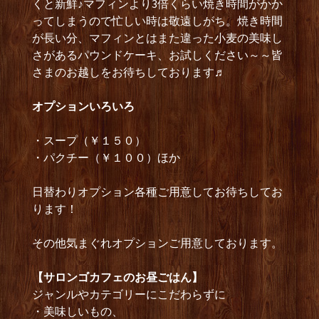
くと新鮮♪マフィンより3倍くらい焼き時間がかか
ってしまうので忙しい時は敬遠しがち。焼き時間
が長い分、マフィンとはまた違った小麦の美味し
さがあるパウンドケーキ、お試しください～～皆
さまのお越しをお待ちしております♬
オプションいろいろ
・スープ（￥１５０）
・パクチー（￥１００）ほか
日替わりオプション各種ご用意してお待ちしてお
ります！
その他気まぐれオプションご用意しております。
【サロンゴカフェのお昼ごはん】
ジャンルやカテゴリーにこだわらずに
・美味しいもの、