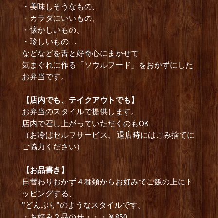
・美味しそうなもの、
・カラダにいいもの、
・懐かしいもの、
・珍しいもの….
などなどを舌と好奇心にまかせて
気まぐれに作る「ソウルフード」をおかずにした
お弁当です。
【店内でも、テイクアウトでも】
お弁当のスタイルで提供します。
店内で召し上がっていただくのもOK
（お冷はセルフサービス。 退店時にはごみ捨てに
ご協力ください）
【お品書き】
日替わりおかず４種類からお好みでご飯の上にト
ッピングする、
”どんぶり”のようなスタイルです。
・お好み２品のせ・・・￥850