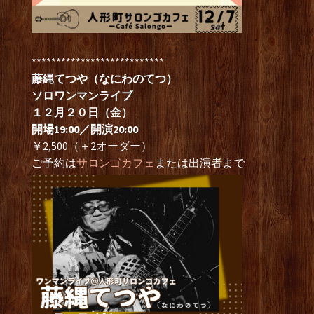
***************************
藤縄てつや（なにわのてつ）
ソロワンマンライブ
１２月２０日（金）
開場19:00／開演20:00
￥2,500（＋2オーダー）
ご予約は
サロンゴカフェ
または出演者まで