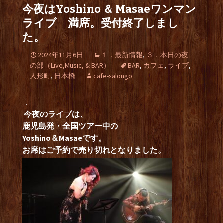
今夜はYoshino ＆ Masaeワンマン
ライブ 満席。受付終了しまし
た。
2024年11月6日
１．最新情報
,
３．本日の夜
の部（Live,Music, & BAR）
BAR
,
カフェ
,
ライブ
,
人形町
,
日本橋
cafe-salongo
．
今夜のライブは、
鹿児島発・全国ツアー中の
Yoshino＆Masaeです。
お席はご予約で売り切れとなりました。