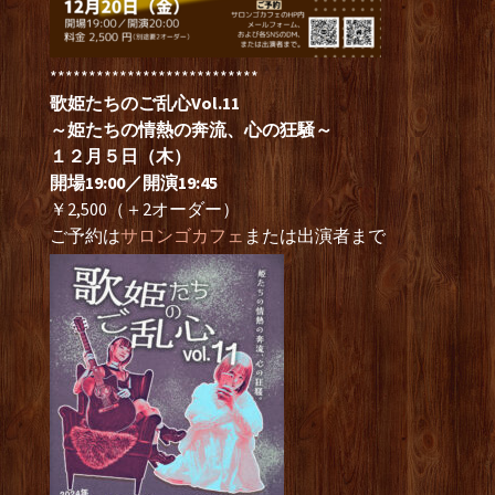
***************************
歌姫たちのご乱心Vol.11
～姫たちの情熱の奔流、心の狂騒～
１２月５日（木）
開場19:00／開演19:45
￥2,500（＋2オーダー）
ご予約は
サロンゴカフェ
または出演者まで