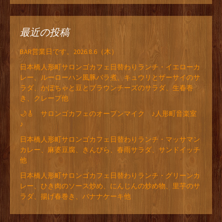
最近の投稿
BAR営業日です。2026.8.6（木）
日本橋人形町サロンゴカフェ日替わりランチ・イエローカ
レー、ルーローハン風豚バラ煮、キュウリとザーサイのサ
ラダ、かぼちゃと豆とブラウンチーズのサラダ、生春巻
き、クレープ他
🌙🎸 サロンゴカフェのオープンマイク ♪人形町音楽室
♪
日本橋人形町サロンゴカフェ日替わりランチ・マッサマン
カレー、麻婆豆腐、きんぴら、春雨サラダ、サンドイッチ
他
日本橋人形町サロンゴカフェ日替わりランチ・グリーンカ
レー、ひき肉のソース炒め、にんじんの炒め物、里芋のサ
ラダ、揚げ春巻き、バナナケーキ他