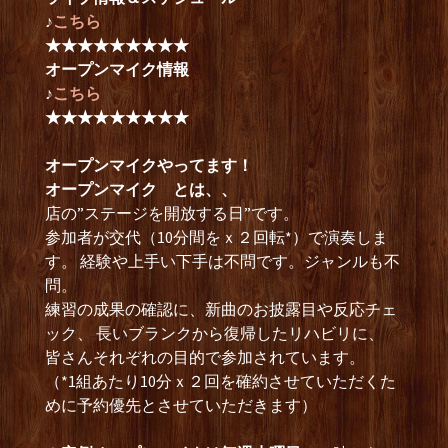
♪
こちら
★★★★★★★★★
オープンマイク情報
♪
こちら
★★★★★★★★★
オープンマイクやってます！
オープンマイク とは、、
店の”ステージを開放する日”です。
参加者が交代（10分間をｘ２回転*）で演奏しま
す。 経験や上手い下手は不問です。ジャンルも不
問。
練習の成果の確認に、新曲のお披露目や反応チェ
ック、 長いブランクから復帰したリハビリに、
皆さんそれぞれの目的で参加されています。
（*1組あたり10分ｘ２回を確約させていただくた
めに予約優先とさせていただきます）