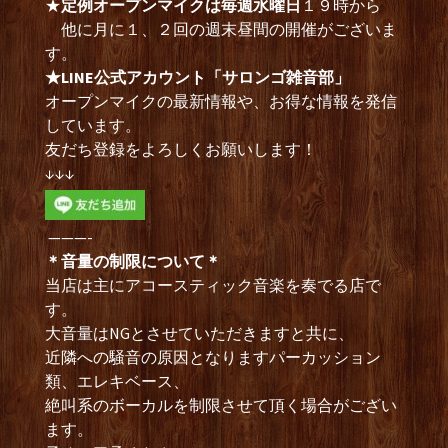
★
定例オープンマイクは毎週水曜日
１９時から
他に月に１、２回の週末昼間の開催がございま
す。
★LINE公式アカウント「サロンゴ雑音部」
オープンマイクの最新情報や、お得な情報を発信
しています。
友だち登録をよろしくお願いします！
↓↓↓
———-
＊音量の制限について＊
当店は主にアコースティック音楽を奏でる店で
す。
大音量はNGとさせていただきますと共に、
近隣への騒音の原因となりますパーカッション
類、エレキベース、
絶叫系のボーカルを制限させて頂く場合がござい
ます。