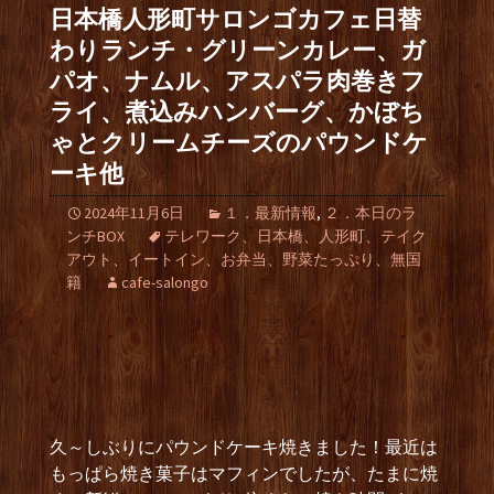
日本橋人形町サロンゴカフェ日替
わりランチ・グリーンカレー、ガ
パオ、ナムル、アスパラ肉巻きフ
ライ、煮込みハンバーグ、かぼち
ゃとクリームチーズのパウンドケ
ーキ他
2024年11月6日
１．最新情報
,
２．本日のラ
ンチBOX
テレワーク、日本橋、人形町、テイク
アウト、イートイン、お弁当、野菜たっぷり、無国
籍
cafe-salongo
久～しぶりにパウンドケーキ焼きました！最近は
もっぱら焼き菓子はマフィンでしたが、たまに焼