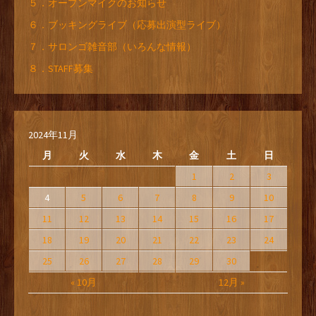
５．オープンマイクのお知らせ
６．ブッキングライブ（応募出演型ライブ）
７．サロンゴ雑音部（いろんな情報）
８．STAFF募集
2024年11月
月
火
水
木
金
土
日
1
2
3
4
5
6
7
8
9
10
11
12
13
14
15
16
17
18
19
20
21
22
23
24
25
26
27
28
29
30
« 10月
12月 »