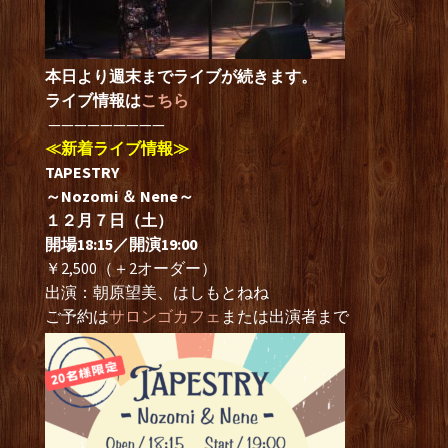
本日より週末までライブが続きます。
ライブ情報は
こちら
—————————
≪新着ライブ情報≫
TAPESTRY
～Nozomi ＆ Nene～
１２月７日（土）
開場18:15／開演19:00
￥2,500（＋2オーダー）
出演：朝原望美、はしもとねね
ご予約は
サロンゴカフェ
または出演者まで