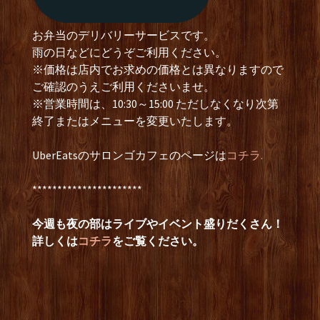
お弁当のデリバリーサービスです。
雨の日などにどうぞご利用ください。
※価格は店内でお求めの価格とは異なりますので
ご確認のうえご利用くださいませ。
※営業時間は、10:30～15:00 ただしなくなり次第
終了またはメニューを変更いたします。
UberEatsのサロンゴカフェのページは
コチラ.
**********************
今週も夜の部はライブやイベント盛りだくさん！
詳しくは
コチラ
をご覧ください。