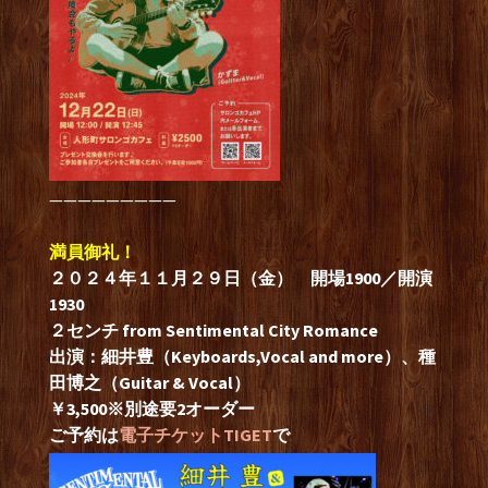
—————————
満員御礼！
２０２４年１１月２９日（金） 開場1900
／開演
1930
２センチ from Sentimental City Romance
出演：細井豊（Keyboards,Vocal and more）、種
田博之（Guitar & Vocal）
￥3,500※別途要2オーダー
ご予約は
電子チケットTIGET
で