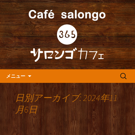
人形町の音楽カフェ『365カフェ』より
最新情報をお届けします。
人形町の『365(サロンゴ)カフ
ェ』よりお知らせ
コンテンツへ移動
検
メニュー
索:
日別アーカイブ: 2024年11
月6日