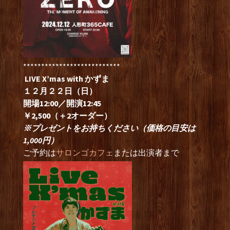
***************************
LIVE X’mas with かずま
１２月２２日（日）
開場12:00／開演12:45
￥2,500（＋2オーダー）
※プレゼントをお持ちください（価格の目安は
1,000円）
ご予約は
サロンゴカフェ
または出演者まで