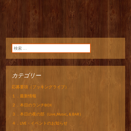
検索:
カテゴリー
応募要項（ブッキングライブ）
１．最新情報
２．本日のランチBOX
３．本日の夜の部（Live,Music, & BAR）
４．LIVE・イベントのお知らせ