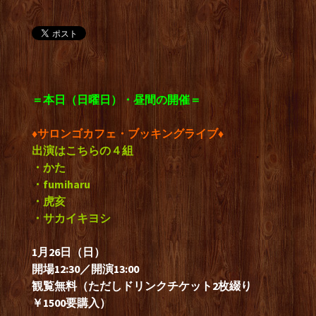
＝本日（
日曜日）・昼間の開催＝
♦サロンゴカフェ・ブッキングライブ♦
出演はこちらの４組
・かた
・fumiharu
・虎亥
・サカイキヨシ
1月26日（日）
開場12:30／開演13:00
観覧無料（ただしドリンクチケット2枚綴り
￥1500要購入）