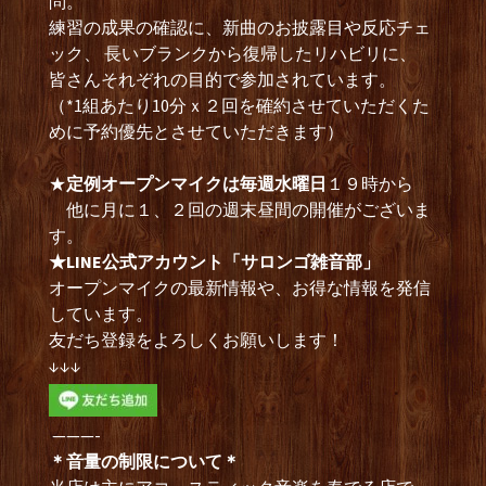
問。
練習の成果の確認に、新曲のお披露目や反応チェ
ック、 長いブランクから復帰したリハビリに、
皆さんそれぞれの目的で参加されています。
（*1組あたり10分ｘ２回を確約させていただくた
めに予約優先とさせていただきます）
★
定例オープンマイクは毎週水曜日
１９時から
他に月に１、２回の週末昼間の開催がございま
す。
★LINE公式アカウント「サロンゴ雑音部」
オープンマイクの最新情報や、お得な情報を発信
しています。
友だち登録をよろしくお願いします！
↓↓↓
———-
＊音量の制限について＊