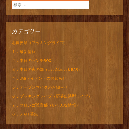
検索:
カテゴリー
応募要項（ブッキングライブ）
１．最新情報
２．本日のランチBOX
３．本日の夜の部（Live,Music, & BAR）
４．LIVE・イベントのお知らせ
５．オープンマイクのお知らせ
６．ブッキングライブ（応募出演型ライブ）
７．サロンゴ雑音部（いろんな情報）
８．STAFF募集