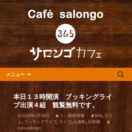
人形町の音楽カフェ『365カフェ』より
最新情報をお届けします。
人形町の『365(サロンゴ)カフ
ェ』よりお知らせ
コンテンツへ移動
検
メニュー
索:
本日１３時開演 ブッキングライ
ブ出演４組 観覧無料です。
2025年1月26日
１．最新情報
BAR
,
カフ
ェ
,
ブッキングライブ
,
ライブ
,
人形町
,
日本橋
cafe-salongo