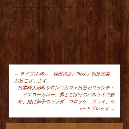
ーーーーーーーーーーーーー
←
ライブ18:45～ 種田博之／Ricca／朝原望美
投稿ナビゲーショ
お席ございます。
日本橋人形町サロンゴカフェ日替わりランチ・
イエローカレー、豚とごぼうのバルサミコ炒
ン
め、揚げ茄子のサラダ、コロッケ、フライ、シ
ョートブレッド
→