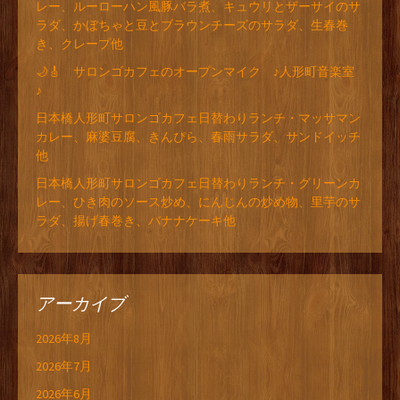
レー、ルーローハン風豚バラ煮、キュウリとザーサイのサ
ラダ、かぼちゃと豆とブラウンチーズのサラダ、生春巻
き、クレープ他
🌙🎸 サロンゴカフェのオープンマイク ♪人形町音楽室
♪
日本橋人形町サロンゴカフェ日替わりランチ・マッサマン
カレー、麻婆豆腐、きんぴら、春雨サラダ、サンドイッチ
他
日本橋人形町サロンゴカフェ日替わりランチ・グリーンカ
レー、ひき肉のソース炒め、にんじんの炒め物、里芋のサ
ラダ、揚げ春巻き、バナナケーキ他
アーカイブ
2026年8月
2026年7月
2026年6月