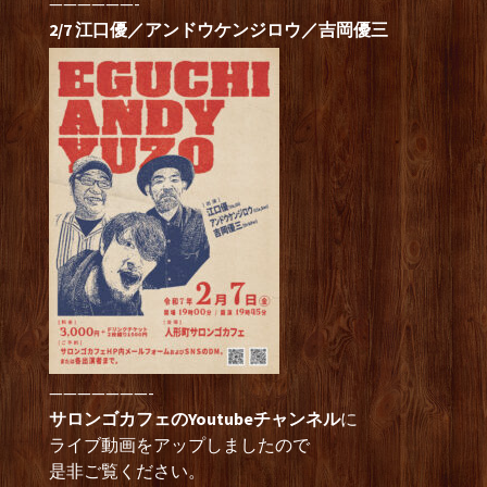
——————-
2/7 江口優／アンドウケンジロウ／吉岡優三
———————-
サロンゴカフェのYoutubeチャンネル
に
ライブ動画をアップしましたので
是非ご覧ください。