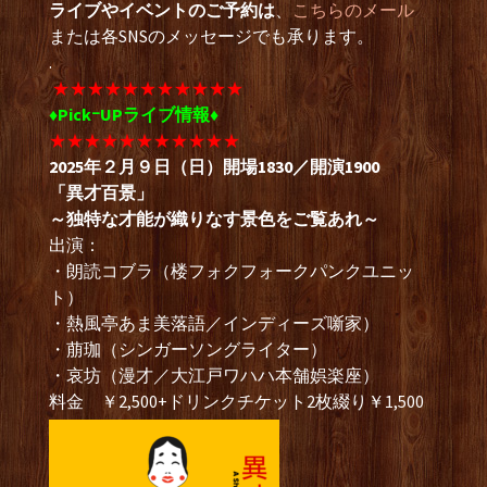
ライブやイベントのご予約は
、
こちらのメール
または各SNSのメッセージでも承ります。
.
★★★★★★★★★★★
♦PickｰUPライブ情報♦
★★★★★★★★★★★
2025年２月９日（日）開場1830／開演1900
「異才百景」
～独特な才能が織りなす景色をご覧あれ～
出演：
・朗読コブラ（楼フォクフォークパンクユニッ
ト）
・熱風亭あま美落語／インディーズ噺家）
・萠珈（シンガーソングライター）
・哀坊（漫才／大江戸ワハハ本舗娯楽座）
料金 ￥2,500+ドリンクチケット2枚綴り￥1,500