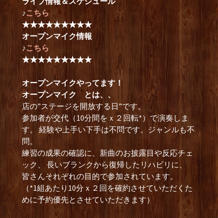
ライブ情報＆スケジュール
♪
こちら
★★★★★★★★★
オープンマイク情報
♪
こちら
★★★★★★★★★
オープンマイクやってます！
オープンマイク とは、、
店の”ステージを開放する日”です。
参加者が交代（10分間をｘ２回転*）で演奏しま
す。 経験や上手い下手は不問です。ジャンルも不
問。
練習の成果の確認に、新曲のお披露目や反応チェ
ック、 長いブランクから復帰したリハビリに、
皆さんそれぞれの目的で参加されています。
（*1組あたり10分ｘ２回を確約させていただくた
めに予約優先とさせていただきます）