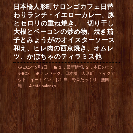
日本橋人形町サロンゴカフェ日替
わりランチ・イエローカレー、豚
とセロリの重ね焼き、 切り干し
大根とベーコンの炒め物、焼き茄
子とみょうがのオイスターソース
和え、ヒレ肉の西京焼き、オムレ
ツ、かぼちゃのティラミス他
2025年5月2日
１．最新情報
,
２．本日のラン
チBOX
テレワーク、日本橋、人形町、テイクア
ウト、イートイン、お弁当、野菜たっぷり、無国
籍
cafe-salongo