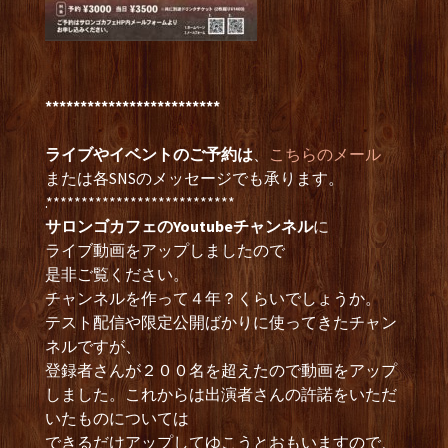
*************************
ライブやイベントのご予約は
、
こちらのメール
または各SNSのメッセージでも承ります。
.***************************
サロンゴカフェのYoutubeチャンネル
に
ライブ動画をアップしましたので
是非ご覧ください。
チャンネルを作って４年？くらいでしょうか。
テスト配信や限定公開ばかりに使ってきたチャン
ネルですが、
登録者さんが２００名を超えたので動画をアップ
しました。これからは出演者さんの許諾をいただ
いたものについては
できるだけアップしてゆこうとおもいますので、