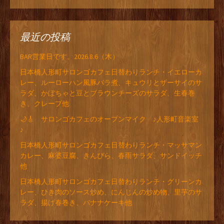
最近の投稿
BAR営業日です。2026.8.6（木）
日本橋人形町サロンゴカフェ日替わりランチ・イエローカ
レー、ルーローハン風豚バラ煮、キュウリとザーサイのサ
ラダ、かぼちゃと豆とブラウンチーズのサラダ、生春巻
き、クレープ他
🌙🎸 サロンゴカフェのオープンマイク ♪人形町音楽室
♪
日本橋人形町サロンゴカフェ日替わりランチ・マッサマン
カレー、麻婆豆腐、きんぴら、春雨サラダ、サンドイッチ
他
日本橋人形町サロンゴカフェ日替わりランチ・グリーンカ
レー、ひき肉のソース炒め、にんじんの炒め物、里芋のサ
ラダ、揚げ春巻き、バナナケーキ他