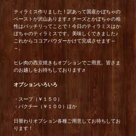
ティラミス作りました！訳あって国産かぼちゃの
ペーストが沢山あります♬チーズとかぼちゃの相
性はバッチリってことで！今日のティラミスはか
ぼちゃのティラミスです。美味しくできました♪
これからココアパウダーかけて完成させます～
～。
ヒレ肉の西京焼きもオプションでご用意。皆さま
のお越しをお待ちしております♬
オプショ
ンいろいろ
・スープ（￥１５０）
・パクチー（￥１００）ほか
日替わりオプション各種ご用意してお待ちしてお
ります！