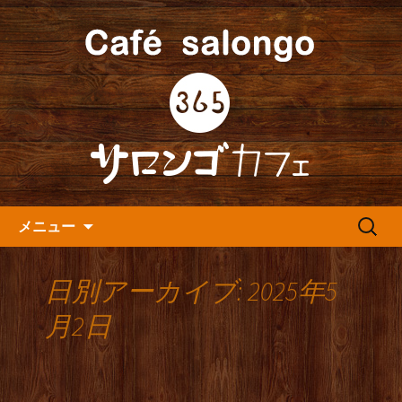
人形町の音楽カフェ『365カフェ』より
最新情報をお届けします。
人形町の『365(サロンゴ)カフ
ェ』よりお知らせ
コンテンツへ移動
検
メニュー
索:
日別アーカイブ: 2025年5
月2日