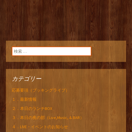
検索:
カテゴリー
応募要項（ブッキングライブ）
１．最新情報
２．本日のランチBOX
３．本日の夜の部（Live,Music, & BAR）
４．LIVE・イベントのお知らせ