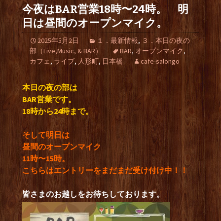
今夜はBAR営業18時〜24時。 明
日は昼間のオープンマイク。
2025年5月2日
１．最新情報
,
３．本日の夜の
部（Live,Music, & BAR）
BAR
,
オープンマイク
,
カフェ
,
ライブ
,
人形町
,
日本橋
cafe-salongo
本日の夜の部は
BAR営業です。
18時から24時まで。
そして明日は
昼間のオープンマイク
11時〜15時。
こちらはエントリーをまだまだ受け付け中！！
皆さまのお越しをお待ちしております。