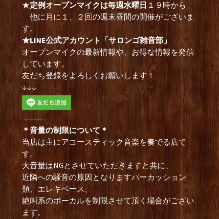
★
定例オープンマイクは毎週水曜日
１９時から
他に月に１、２回の週末昼間の開催がございま
す。
★LINE公式アカウント「サロンゴ雑音部」
オープンマイクの最新情報や、お得な情報を発信
しています。
友だち登録をよろしくお願いします！
↓↓↓
———-
＊音量の制限について＊
当店は主にアコースティック音楽を奏でる店で
す。
大音量はNGとさせていただきますと共に、
近隣への騒音の原因となりますパーカッション
類、エレキベース、
絶叫系のボーカルを制限させて頂く場合がござい
ます。