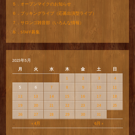
５．オープンマイクのお知らせ
６．ブッキングライブ（応募出演型ライブ）
７．サロンゴ雑音部（いろんな情報）
８．STAFF募集
2025年5月
月
火
水
木
金
土
日
1
2
3
4
5
6
7
8
9
10
11
12
13
14
15
16
17
18
19
20
21
22
23
24
25
26
27
28
29
30
31
« 4月
6月 »