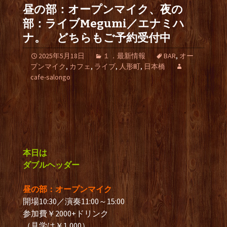
昼の部：オープンマイク、夜の
部：ライブMegumi／エナミハ
ナ。 どちらもご予約受付中
2025年5月18日
１．最新情報
BAR
,
オー
プンマイク
,
カフェ
,
ライブ
,
人形町
,
日本橋
cafe-salongo
本日は
ダブルヘッダー
昼の部：オープンマイク
開場10:30／演奏11:00～15:00
参加費￥2000+ドリンク
（見学は￥1,000）