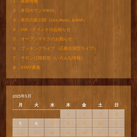
１．最新情報
２．本日のランチBOX
３．本日の夜の部（Live,Music, & BAR）
４．LIVE・イベントのお知らせ
５．オープンマイクのお知らせ
６．ブッキングライブ（応募出演型ライブ）
７．サロンゴ雑音部（いろんな情報）
８．STAFF募集
2025年5月
月
火
水
木
金
土
日
1
2
3
4
5
6
7
8
9
10
11
12
13
14
15
16
17
18