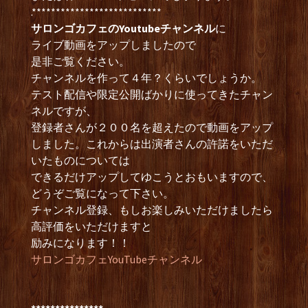
.***************************
サロンゴカフェのYoutubeチャンネル
に
ライブ動画をアップしましたので
是非ご覧ください。
チャンネルを作って４年？くらいでしょうか。
テスト配信や限定公開ばかりに使ってきたチャン
ネルですが、
登録者さんが２００名を超えたので動画をアップ
しました。これからは出演者さんの許諾をいただ
いたものについては
できるだけアップしてゆこうとおもいますので、
どうぞご覧になって下さい。
チャンネル登録、もしお楽しみいただけましたら
高評価をいただけますと
励みになります！！
サロンゴカフェYouTubeチャンネル