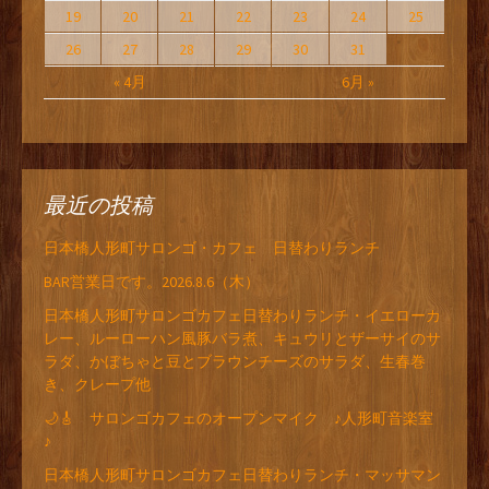
19
20
21
22
23
24
25
26
27
28
29
30
31
« 4月
6月 »
最近の投稿
日本橋人形町サロンゴ・カフェ 日替わりランチ
BAR営業日です。2026.8.6（木）
日本橋人形町サロンゴカフェ日替わりランチ・イエローカ
レー、ルーローハン風豚バラ煮、キュウリとザーサイのサ
ラダ、かぼちゃと豆とブラウンチーズのサラダ、生春巻
き、クレープ他
🌙🎸 サロンゴカフェのオープンマイク ♪人形町音楽室
♪
日本橋人形町サロンゴカフェ日替わりランチ・マッサマン