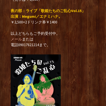
夜の部：ライブ「歌姫たちのご乱心Vol.15」
出演：Megumi／エナミハナ。
￥2,500+2ドリンク券￥1400
以上どちらもご予約受付中。
メール
または
電話09017621214まで。