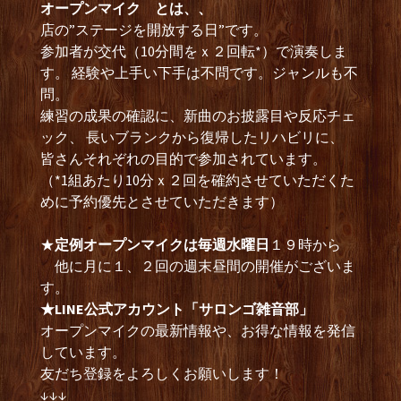
オープンマイク とは、、
店の”ステージを開放する日”です。
参加者が交代（10分間をｘ２回転*）で演奏しま
す。 経験や上手い下手は不問です。ジャンルも不
問。
練習の成果の確認に、新曲のお披露目や反応チェ
ック、 長いブランクから復帰したリハビリに、
皆さんそれぞれの目的で参加されています。
（*1組あたり10分ｘ２回を確約させていただくた
めに予約優先とさせていただきます）
★
定例オープンマイクは毎週水曜日
１９時から
他に月に１、２回の週末昼間の開催がございま
す。
★LINE公式アカウント「サロンゴ雑音部」
オープンマイクの最新情報や、お得な情報を発信
しています。
友だち登録をよろしくお願いします！
↓↓↓