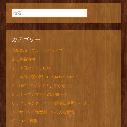
検索:
カテゴリー
応募要項（ブッキングライブ）
１．最新情報
２．本日のランチBOX
３．本日の夜の部（Live,Music, & BAR）
４．LIVE・イベントのお知らせ
５．オープンマイクのお知らせ
６．ブッキングライブ（応募出演型ライブ）
７．サロンゴ雑音部（いろんな情報）
８．STAFF募集