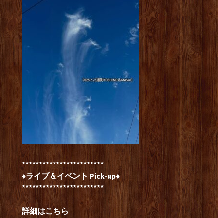
************************
♦ライブ＆イベント Pick-up♦
************************
詳細はこちら