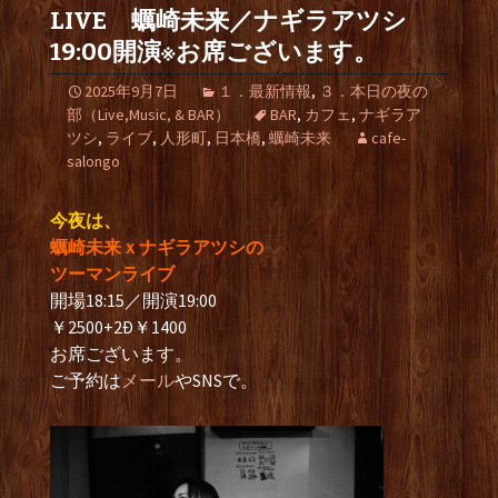
LIVE 蠣崎未来／ナギラアツシ
19:00開演※お席ございます。
2025年9月7日
１．最新情報
,
３．本日の夜の
部（Live,Music, & BAR）
BAR
,
カフェ
,
ナギラア
ツシ
,
ライブ
,
人形町
,
日本橋
,
蠣崎未来
cafe-
salongo
今夜は、
蠣崎未来ｘナギラアツシの
ツーマンライブ
開場18:15／開演19:00
￥2500+2Ð￥1400
お席ございます。
ご予約は
メール
やSNSで。