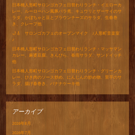
日本橋人形町サロンゴカフェ日替わりランチ・イエローカ
レー、ルーローハン風豚バラ煮、キュウリとザーサイのサ
ラダ、かぼちゃと豆とブラウンチーズのサラダ、生春巻
き、クレープ他
🌙🎸 サロンゴカフェのオープンマイク ♪人形町音楽室
♪
日本橋人形町サロンゴカフェ日替わりランチ・マッサマン
カレー、麻婆豆腐、きんぴら、春雨サラダ、サンドイッチ
他
日本橋人形町サロンゴカフェ日替わりランチ・グリーンカ
レー、ひき肉のソース炒め、にんじんの炒め物、里芋のサ
ラダ、揚げ春巻き、バナナケーキ他
アーカイブ
2026年8月
2026年7月