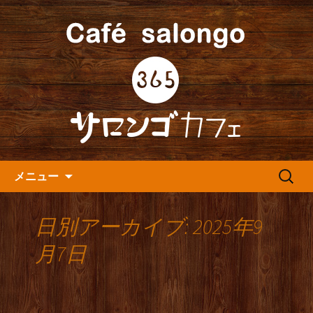
人形町の音楽カフェ『365カフェ』より
最新情報をお届けします。
人形町の『365(サロンゴ)カフ
ェ』よりお知らせ
コンテンツへ移動
検
メニュー
索:
日別アーカイブ: 2025年9
月7日