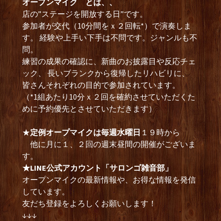
オープンマイク とは、、
店の”ステージを開放する日”です。
参加者が交代（10分間をｘ２回転*）で演奏しま
す。 経験や上手い下手は不問です。ジャンルも不
問。
練習の成果の確認に、新曲のお披露目や反応チェ
ック、 長いブランクから復帰したリハビリに、
皆さんそれぞれの目的で参加されています。
（*1組あたり10分ｘ２回を確約させていただくた
めに予約優先とさせていただきます）
★
定例オープマイクは毎週水曜日
１９時から
他に月に１、２回の週末昼間の開催がございま
す。
★LINE公式アカウント「サロンゴ雑音部」
オープンマイクの最新情報や、お得な情報を発信
しています。
友だち登録をよろしくお願いします！
↓↓↓