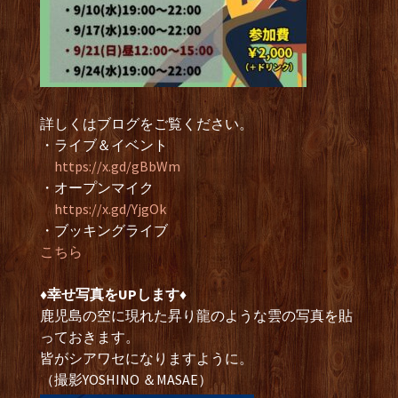
詳しくはブログをご覧ください。
・ライブ＆イベント
https://x.gd/gBbWm
・オープンマイク
https://x.gd/YjgOk
・ブッキングライブ
こちら
♦︎幸せ写真をUPします♦︎
鹿児島の空に現れた昇り龍のような雲の写真を貼
っておきます。
皆がシアワセになりますように。
（撮影YOSHINO ＆MASAE）