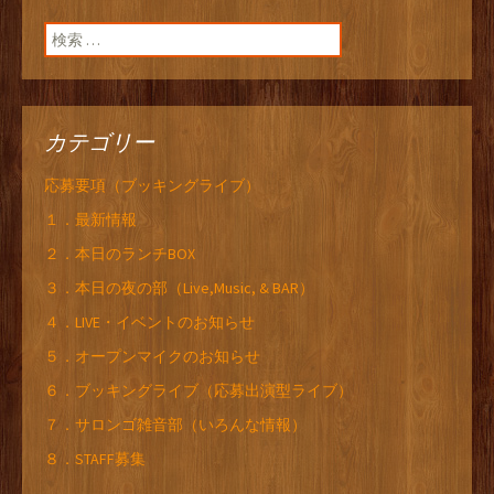
検索:
カテゴリー
応募要項（ブッキングライブ）
１．最新情報
２．本日のランチBOX
３．本日の夜の部（Live,Music, & BAR）
４．LIVE・イベントのお知らせ
５．オープンマイクのお知らせ
６．ブッキングライブ（応募出演型ライブ）
７．サロンゴ雑音部（いろんな情報）
８．STAFF募集