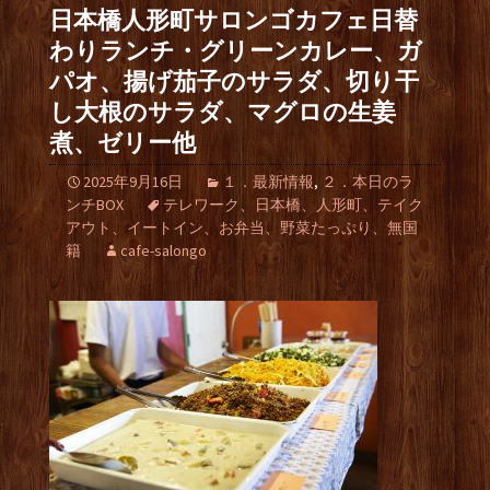
日本橋人形町サロンゴカフェ日替
わりランチ・グリーンカレー、ガ
パオ、揚げ茄子のサラダ、切り干
し大根のサラダ、マグロの生姜
煮、ゼリー他
2025年9月16日
１．最新情報
,
２．本日のラ
ンチBOX
テレワーク、日本橋、人形町、テイク
アウト、イートイン、お弁当、野菜たっぷり、無国
籍
cafe-salongo