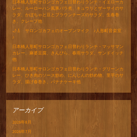
日本橋人形町サロンゴカフェ日替わりランチ・イエローカ
レー、ルーローハン風豚バラ煮、キュウリとザーサイのサ
ラダ、かぼちゃと豆とブラウンチーズのサラダ、生春巻
き、クレープ他
🌙🎸 サロンゴカフェのオープンマイク ♪人形町音楽室
♪
日本橋人形町サロンゴカフェ日替わりランチ・マッサマン
カレー、麻婆豆腐、きんぴら、春雨サラダ、サンドイッチ
他
日本橋人形町サロンゴカフェ日替わりランチ・グリーンカ
レー、ひき肉のソース炒め、にんじんの炒め物、里芋のサ
ラダ、揚げ春巻き、バナナケーキ他
アーカイブ
2026年8月
2026年7月