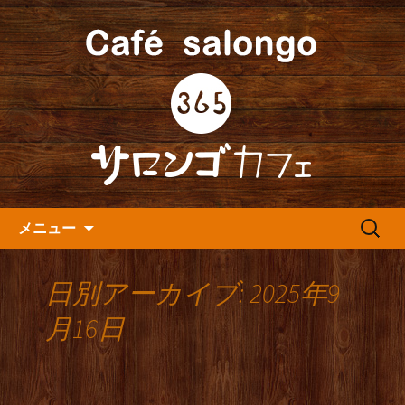
人形町の音楽カフェ『365カフェ』より
最新情報をお届けします。
人形町の『365(サロンゴ)カフ
ェ』よりお知らせ
コンテンツへ移動
検
メニュー
索:
日別アーカイブ: 2025年9
月16日