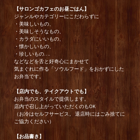
【サロンゴカフェのお昼ごはん】
ジャンルやカテゴリーにこだわらずに
・美味しいもの、
・美味しそうなもの、
・カラダにいいもの、
・懐かしいもの、
・珍しいもの….
などなどを舌と好奇心にまかせて
気まぐれに作る「ソウルフード」をおかずにした
お弁当です。
【店内でも、テイクアウトでも】
お弁当のスタイルで提供します。
店内で召し上がっていただくのもOK
（お冷はセルフサービス。 退店時にはごみ捨てに
ご協力ください）
【お品書き】