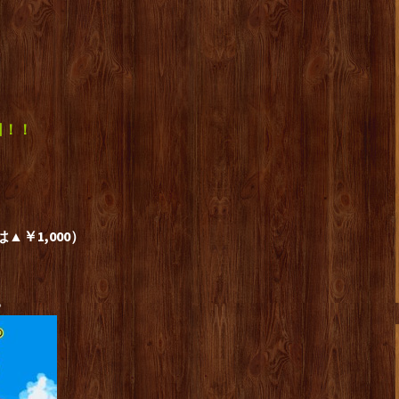
日！！
▲￥1,000）
す。