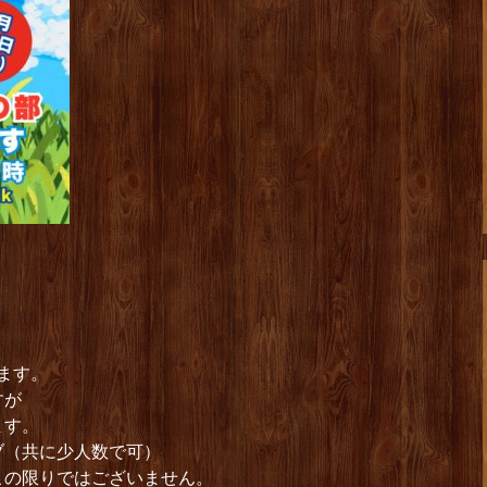
】
ます。
すが
ます。
ブ（共に少人数で可）
の限りではございません。