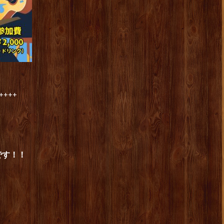
++++
です！！