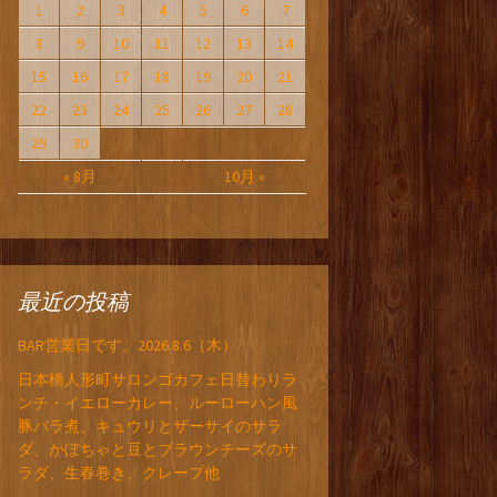
1
2
3
4
5
6
7
8
9
10
11
12
13
14
15
16
17
18
19
20
21
22
23
24
25
26
27
28
29
30
« 8月
10月 »
最近の投稿
BAR営業日です。2026.8.6（木）
日本橋人形町サロンゴカフェ日替わりラ
ンチ・イエローカレー、ルーローハン風
豚バラ煮、キュウリとザーサイのサラ
ダ、かぼちゃと豆とブラウンチーズのサ
ラダ、生春巻き、クレープ他