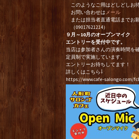
このようなご用はどしどしお待
お問い合わせは
メール
または担当者直通電話までお願
（09017621214）
９月～10月のオープンマイク
エントリーを受付中です。
当店は参加者さんの演奏時間を
定員制で実施しています。
エントリーお待ちしてます！
詳しくはこちら⇩
https://www.cafe-salongo.com/f