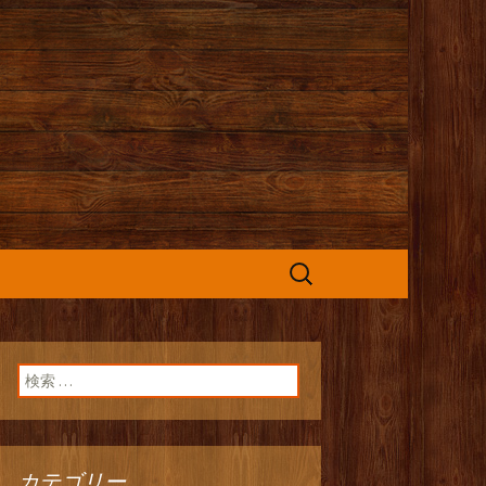
カフェ』よりお
検
索:
検索:
カテゴリー