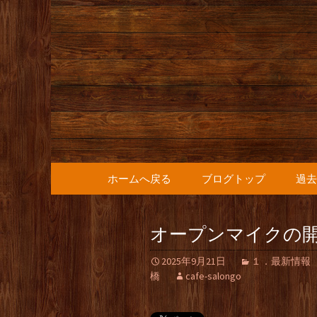
人形町の音楽カフェ『36
人形町の『
知らせ
コンテンツへ移動
ホームへ戻る
ブログトップ
過去
オープンマイクの
2025年9月21日
１．最新情報
橋
cafe-salongo