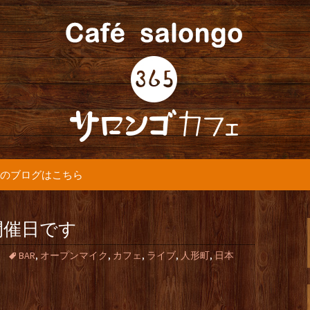
5カフェ』より最新情報をお届けします。
365(サロンゴ)
のブログはこちら
開催日です
BAR
,
オープンマイク
,
カフェ
,
ライブ
,
人形町
,
日本