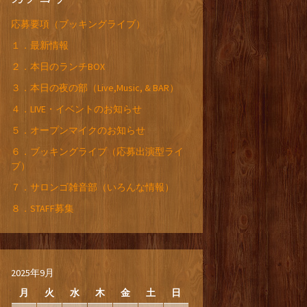
応募要項（ブッキングライブ）
１．最新情報
２．本日のランチBOX
３．本日の夜の部（Live,Music, & BAR）
４．LIVE・イベントのお知らせ
５．オープンマイクのお知らせ
６．ブッキングライブ（応募出演型ライ
ブ）
７．サロンゴ雑音部（いろんな情報）
８．STAFF募集
2025年9月
月
火
水
木
金
土
日