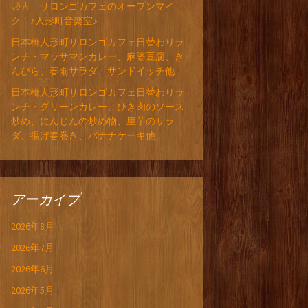
🌙🎸 サロンゴカフェのオープンマイ
ク ♪人形町音楽室♪
日本橋人形町サロンゴカフェ日替わりラ
ンチ・マッサマンカレー、麻婆豆腐、き
んぴら、春雨サラダ、サンドイッチ他
日本橋人形町サロンゴカフェ日替わりラ
ンチ・グリーンカレー、ひき肉のソース
炒め、にんじんの炒め物、里芋のサラ
ダ、揚げ春巻き、バナナケーキ他
アーカイブ
2026年8月
2026年7月
2026年6月
2026年5月