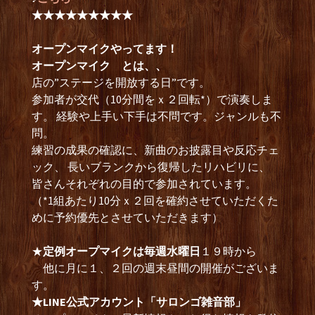
★★★★★★★★★
オープンマイクやってます！
オープンマイク とは、、
店の”ステージを開放する日”です。
参加者が交代（10分間をｘ２回転*）で演奏しま
す。 経験や上手い下手は不問です。ジャンルも不
問。
練習の成果の確認に、新曲のお披露目や反応チェ
ック、 長いブランクから復帰したリハビリに、
皆さんそれぞれの目的で参加されています。
（*1組あたり10分ｘ２回を確約させていただくた
めに予約優先とさせていただきます）
★
定例オープマイクは毎週水曜日
１９時から
他に月に１、２回の週末昼間の開催がございま
す。
★LINE公式アカウント「サロンゴ雑音部」