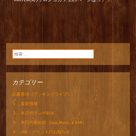
検索:
カテゴリー
応募要項（ブッキングライブ）
１．最新情報
２．本日のランチBOX
３．本日の夜の部（Live,Music, & BAR）
４．LIVE・イベントのお知らせ