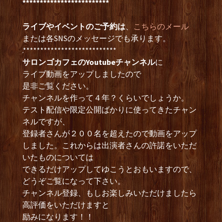
*************************
ライブやイベントのご予約は
、
こちらのメール
または各SNSのメッセージでも承ります。
.***************************
サロンゴカフェのYoutubeチャンネル
に
ライブ動画をアップしましたので
是非ご覧ください。
チャンネルを作って４年？くらいでしょうか。
テスト配信や限定公開ばかりに使ってきたチャン
ネルですが、
登録者さんが２００名を超えたので動画をアップ
しました。これからは出演者さんの許諾をいただ
いたものについては
できるだけアップしてゆこうとおもいますので、
どうぞご覧になって下さい。
チャンネル登録、もしお楽しみいただけましたら
高評価をいただけますと
励みになります！！