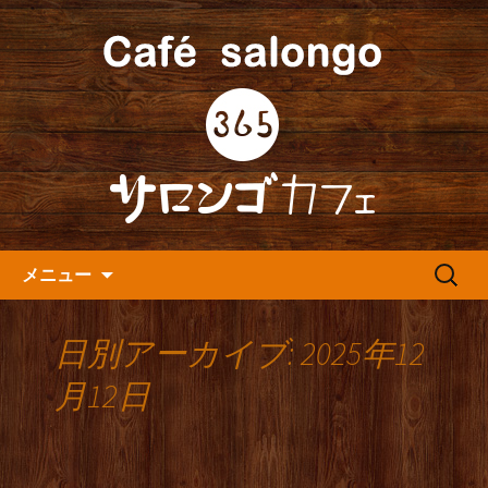
人形町の音楽カフェ『365カフェ』より
最新情報をお届けします。
人形町の『365(サロンゴ)カフ
ェ』よりお知らせ
コンテンツへ移動
検
メニュー
索:
日別アーカイブ: 2025年12
月12日