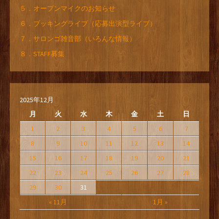
５．オープンマイクのお知らせ
６．ブッキングライブ（応募出演型ライブ）
７．サロンゴ雑音部（いろんな情報）
８．STAFF募集
2025年12月
月
火
水
木
金
土
日
1
2
3
4
5
6
7
8
9
10
11
12
13
14
15
16
17
18
19
20
21
22
23
24
25
26
27
28
29
30
31
« 11月
1月 »