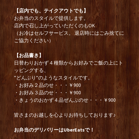
【店内でも、テイクアウトでも】
お弁当のスタイルで提供します。
店内で召し上がっていただくのもOK
（お冷はセルフサービス。 退店時にはごみ捨てに
ご協力ください）
【お品書き】
日替わりおかず４種類からお好みでご飯の上にト
ッピングする、
”どんぶり”のようなスタイルです。
・お好み２品のせ・・・￥900
・お好み３品のせ・・・￥900
・きょうのおかず４品ぜんぶのせ・・・￥900
皆さまのお越しを心よりお待ちしております♪
お弁当のデリバリーはUberEatsで！