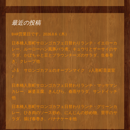
最近の投稿
BAR営業日です。2026.8.6（木）
日本橋人形町サロンゴカフェ日替わりランチ・イエローカ
レー、ルーローハン風豚バラ煮、キュウリとザーサイのサ
ラダ、かぼちゃと豆とブラウンチーズのサラダ、生春巻
き、クレープ他
🌙🎸 サロンゴカフェのオープンマイク ♪人形町音楽室
♪
日本橋人形町サロンゴカフェ日替わりランチ・マッサマン
カレー、麻婆豆腐、きんぴら、春雨サラダ、サンドイッチ
他
日本橋人形町サロンゴカフェ日替わりランチ・グリーンカ
レー、ひき肉のソース炒め、にんじんの炒め物、里芋のサ
ラダ、揚げ春巻き、バナナケーキ他