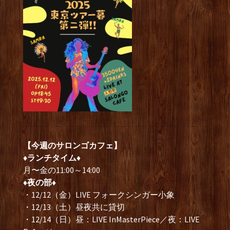
【今週のサロンゴカフェ】
♦ランチタイム♦
月〜金の11:00～14:00
♦夜の部♦
・12/12（金）LIVE フォークシンガー小象
・12/13（土）昼夜共に貸切
・12/14（日）昼：LIVE InMasterPiece／夜：LIVE