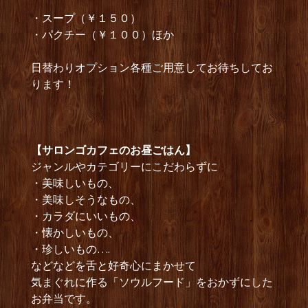
・スープ（￥１５０）
・パクチー（￥１００）ほか
日替わりオプション各種ご用意してお待ちしてお
ります！
【サロンゴカフェのお昼ごはん】
ジャンルやカテゴリーにこだわらずに
・美味しいもの、
・美味しそうなもの、
・カラダにいいもの、
・懐かしいもの、
・珍しいもの….
などなどを舌と好奇心にまかせて
気まぐれに作る「ソウルフード」をおかずにした
お弁当です。