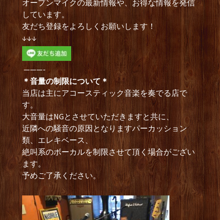
オープンマイクの最新情報や、お得な情報を発信
しています。
友だち登録をよろしくお願いします！
↓↓↓
———-
＊音量の制限について＊
当店は主にアコースティック音楽を奏でる店で
す。
大音量はNGとさせていただきますと共に、
近隣への騒音の原因となりますパーカッション
類、エレキベース、
絶叫系のボーカルを制限させて頂く場合がござい
ます。
予めご了承ください。