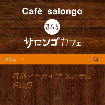
人形町の音楽カフェ『365カフェ』より
最新情報をお届けします。
人形町の『365(サロンゴ)カフ
ェ』よりお知らせ
コンテンツへ移動
検
メニュー
索:
日別アーカイブ: 2025年12
月13日