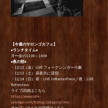
【今週のサロンゴカフェ】
♦ランチタイム♦
月〜金の11:00～14:00
♦夜の部♦
・12/12（金）LIVE フォークシンガー小象
・12/13（土）昼夜共に貸切
・12/14（日）昼：LIVE InMasterPiece／夜：LIVE
Refrection
ライブ詳細はこちら
https://www.cafe-
salongo.com/fcblog/category/live/
オープンマイクの詳細はこちら