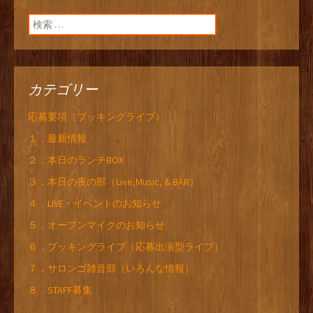
検索:
カテゴリー
応募要項（ブッキングライブ）
１．最新情報
２．本日のランチBOX
３．本日の夜の部（Live,Music, & BAR）
４．LIVE・イベントのお知らせ
５．オープンマイクのお知らせ
６．ブッキングライブ（応募出演型ライブ）
７．サロンゴ雑音部（いろんな情報）
８．STAFF募集