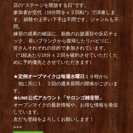
店の”ステージを開放する日”です。
参加者が交代（10分間をｘ２回転*）で演奏しま
す。 経験や上手い下手は不問です。ジャンルも不
問。
練習の成果の確認に、新曲のお披露目や反応チェ
ック、 長いブランクから復帰したリハビリに、
皆さんそれぞれの目的で参加されています。
（*1組あたり10分ｘ２回を確約させていただくた
めに予約優先とさせていただきます）
★
定例オープマイクは毎週水曜日
１９時から
他に月に１、２回の週末昼間の開催がございま
す。
★LINE公式アカウント「サロンゴ雑音部」
オープンマイクの最新情報や、お得な情報を発信
しています。
友だち登録をよろしくお願いします！
↓↓↓