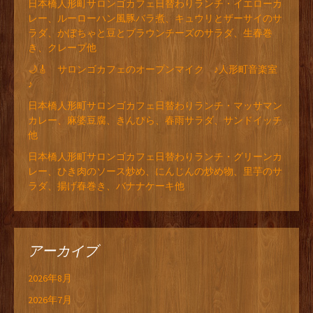
日本橋人形町サロンゴカフェ日替わりランチ・イエローカ
レー、ルーローハン風豚バラ煮、キュウリとザーサイのサ
ラダ、かぼちゃと豆とブラウンチーズのサラダ、生春巻
き、クレープ他
🌙🎸 サロンゴカフェのオープンマイク ♪人形町音楽室
♪
日本橋人形町サロンゴカフェ日替わりランチ・マッサマン
カレー、麻婆豆腐、きんぴら、春雨サラダ、サンドイッチ
他
日本橋人形町サロンゴカフェ日替わりランチ・グリーンカ
レー、ひき肉のソース炒め、にんじんの炒め物、里芋のサ
ラダ、揚げ春巻き、バナナケーキ他
アーカイブ
2026年8月
2026年7月