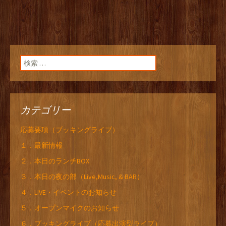
検索:
カテゴリー
応募要項（ブッキングライブ）
１．最新情報
２．本日のランチBOX
３．本日の夜の部（Live,Music, & BAR）
４．LIVE・イベントのお知らせ
５．オープンマイクのお知らせ
６．ブッキングライブ（応募出演型ライブ）