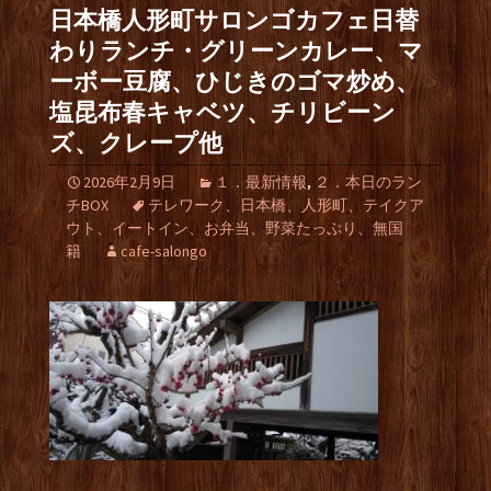
日本橋人形町サロンゴカフェ日替
わりランチ・グリーンカレー、マ
ーボー豆腐、ひじきのゴマ炒め、
塩昆布春キャベツ、チリビーン
ズ、クレープ他
2026年2月9日
１．最新情報
,
２．本日のラン
チBOX
テレワーク、日本橋、人形町、テイクア
ウト、イートイン、お弁当、野菜たっぷり、無国
籍
cafe-salongo