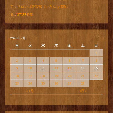
７．サロンゴ雑音部（いろんな情報）
８．STAFF募集
2026年2月
月
火
水
木
金
土
日
1
2
3
4
5
6
7
8
9
10
11
12
13
14
15
16
17
18
19
20
21
22
23
24
25
26
27
28
« 1月
3月 »