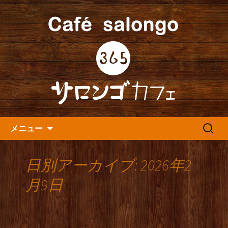
人形町の音楽カフェ『365カフェ』より
最新情報をお届けします。
人形町の『365(サロンゴ)カフ
ェ』よりお知らせ
コンテンツへ移動
検
メニュー
索:
日別アーカイブ: 2026年2
月9日