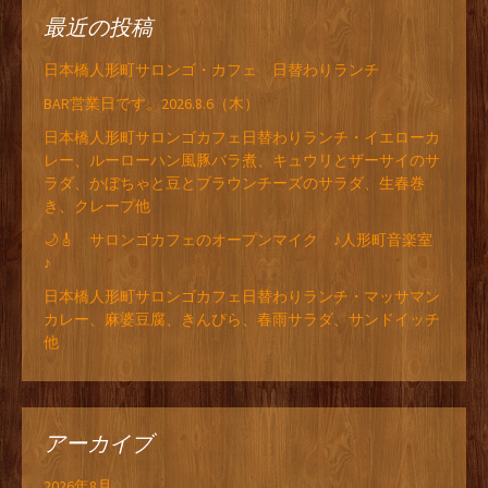
最近の投稿
日本橋人形町サロンゴ・カフェ 日替わりランチ
BAR営業日です。2026.8.6（木）
日本橋人形町サロンゴカフェ日替わりランチ・イエローカ
レー、ルーローハン風豚バラ煮、キュウリとザーサイのサ
ラダ、かぼちゃと豆とブラウンチーズのサラダ、生春巻
き、クレープ他
🌙🎸 サロンゴカフェのオープンマイク ♪人形町音楽室
♪
日本橋人形町サロンゴカフェ日替わりランチ・マッサマン
カレー、麻婆豆腐、きんぴら、春雨サラダ、サンドイッチ
他
アーカイブ
2026年8月