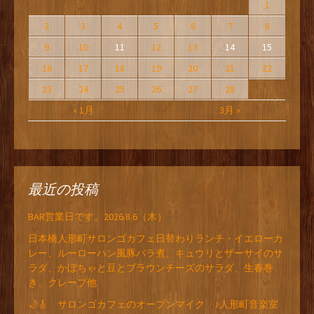
1
2
3
4
5
6
7
8
9
10
11
12
13
14
15
16
17
18
19
20
21
22
23
24
25
26
27
28
« 1月
3月 »
最近の投稿
BAR営業日です。2026.8.6（木）
日本橋人形町サロンゴカフェ日替わりランチ・イエローカ
レー、ルーローハン風豚バラ煮、キュウリとザーサイのサ
ラダ、かぼちゃと豆とブラウンチーズのサラダ、生春巻
き、クレープ他
🌙🎸 サロンゴカフェのオープンマイク ♪人形町音楽室