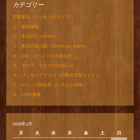
カテゴリー
応募要項（ブッキングライブ）
１．最新情報
２．本日のランチBOX
３．本日の夜の部（Live,Music, & BAR）
４．LIVE・イベントのお知らせ
５．オープンマイクのお知らせ
６．ブッキングライブ（応募出演型ライブ）
７．サロンゴ雑音部（いろんな情報）
８．STAFF募集
2026年2月
月
火
水
木
金
土
日