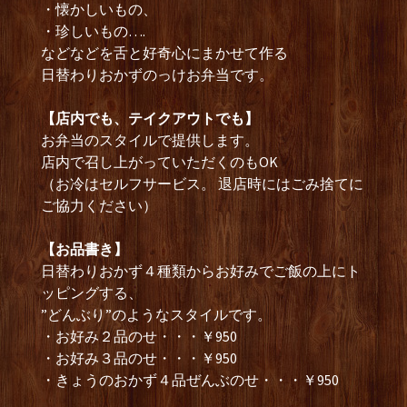
・懐かしいもの、
・珍しいもの….
などなどを舌と好奇心にまかせて作る
日替わりおかずのっけお弁当です。
【店内でも、テイクアウトでも】
お弁当のスタイルで提供します。
店内で召し上がっていただくのもOK
（お冷はセルフサービス。 退店時にはごみ捨てに
ご協力ください）
【お品書き】
日替わりおかず４種類からお好みでご飯の上にト
ッピングする、
”どんぶり”のようなスタイルです。
・お好み２品のせ・・・￥950
・お好み３品のせ・・・￥950
・きょうのおかず４品ぜんぶのせ・・・￥950