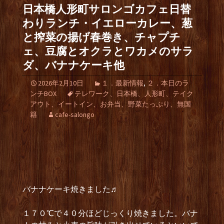
日本橋人形町サロンゴカフェ日替
わりランチ・イエローカレー、葱
と搾菜の揚げ春巻き、チャプチ
ェ、豆腐とオクラとワカメのサラ
ダ、バナナケーキ他
2026年2月10日
１．最新情報
,
２．本日のラ
ンチBOX
テレワーク、日本橋、人形町、テイク
アウト、イートイン、お弁当、野菜たっぷり、無国
籍
cafe-salongo
バナナケーキ焼きました♬
１７０℃で４０分ほどじっくり焼きました。バナ