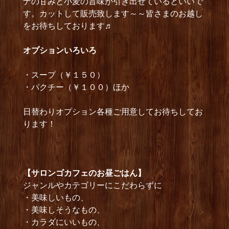
ナの甘みと小麦の旨味が引き出せているといいで
す。カットして販売致します～～皆さまのお越し
をお待ちしております♬
オプショ
ンいろいろ
・スープ（￥１５０）
・パクチー（￥１００）ほか
日替わりオプション各種ご用意してお待ちしてお
ります！
【サロンゴカフェのお昼ごはん】
ジャンルやカテゴリーにこだわらずに
・美味しいもの、
・美味しそうなもの、
・カラダにいいもの、