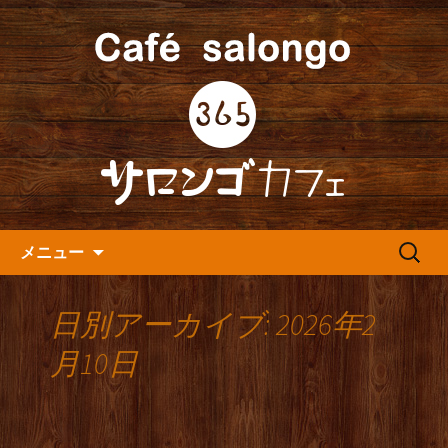
人形町の音楽カフェ『365カフェ』より
最新情報をお届けします。
人形町の『365(サロンゴ)カフ
ェ』よりお知らせ
コンテンツへ移動
検
メニュー
索:
日別アーカイブ: 2026年2
月10日