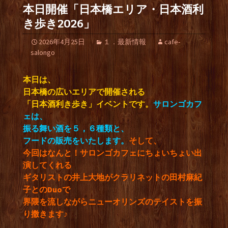
本日開催「日本橋エリア・日本酒利
き歩き2026」
2026年4月25日
１．最新情報
cafe-
salongo
本日は、
日本橋の広いエリアで開催される
「日本酒利き歩き」イベントです。
サロンゴカフ
ェは、
振る舞い酒を５，６種類と、
フードの販売をいたします。
そして、
今回はなんと！サロンゴカフェにちょいちょい出
演してくれる
ギタリストの井上大地がクラリネットの田村麻紀
子とのDuoで
界隈を流しながらニューオリンズのテイストを振
り撒きます♪