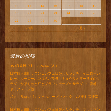
13
14
15
16
17
18
19
20
21
22
23
24
25
26
27
28
29
30
« 3月
5月 »
最近の投稿
BAR営業日です。2026.8.6（木）
日本橋人形町サロンゴカフェ日替わりランチ・イエローカ
レー、ルーローハン風豚バラ煮、キュウリとザーサイのサ
ラダ、かぼちゃと豆とブラウンチーズのサラダ、生春巻
き、クレープ他
🌙🎸 サロンゴカフェのオープンマイク ♪人形町音楽室
♪
日本橋人形町サロンゴカフェ日替わりランチ・マッサマン