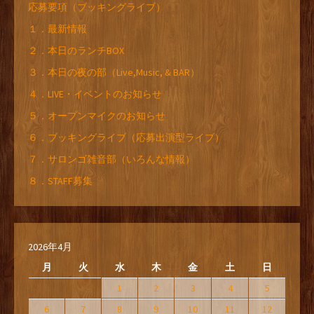
応募要項（ブッキングライブ）
１．最新情報
２．本日のランチBOX
３．本日の夜の部（Live,Music, & BAR）
４．LIVE・イベントのお知らせ
５．オープンマイクのお知らせ
６．ブッキングライブ（応募出演型ライブ）
７．サロンゴ雑音部（いろんな情報）
８．STAFF募集
2026年4月
月
火
水
木
金
土
日
1
2
3
4
5
6
7
8
9
10
11
12