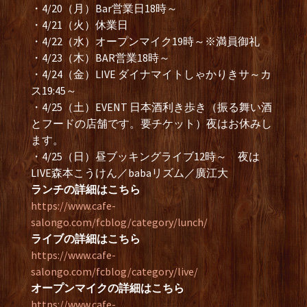
・4/20（月）Bar営業日18時～
・4/21（火）休業日
・4/22（水）オープンマイク19時～※満員御礼
・4/23（木）BAR営業18時～
・4/24（金）LIVE ダイナマイトしゃかりきサ～カ
ス19:45～
・4/25（土）EVENT 日本酒利き歩き（振る舞い酒
とフードの店舗です。要チケット）夜はお休みし
ます。
・4/25（日）昼ブッキングライブ12時～ 夜は
LIVE森本こうけん／babaリズム／廣江大
ランチの詳細はこちら
https://www.cafe-
salongo.com/fcblog/category/lunch/
ライブの詳細はこちら
https://www.cafe-
salongo.com/fcblog/category/live/
オープンマイクの詳細はこちら
https://www.cafe-