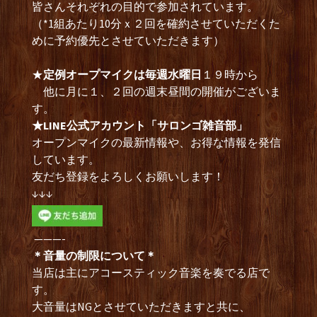
皆さんそれぞれの目的で参加されています。
（*1組あたり10分ｘ２回を確約させていただくた
めに予約優先とさせていただきます）
★
定例オープマイクは毎週水曜日
１９時から
他に月に１、２回の週末昼間の開催がございま
す。
★LINE公式アカウント「サロンゴ雑音部」
オープンマイクの最新情報や、お得な情報を発信
しています。
友だち登録をよろしくお願いします！
↓↓↓
———-
＊音量の制限について＊
当店は主にアコースティック音楽を奏でる店で
す。
大音量はNGとさせていただきますと共に、