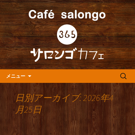
人形町の音楽カフェ『365カフェ』より
最新情報をお届けします。
人形町の『365(サロンゴ)カフ
ェ』よりお知らせ
コンテンツへ移動
検
メニュー
索:
日別アーカイブ: 2026年4
月25日