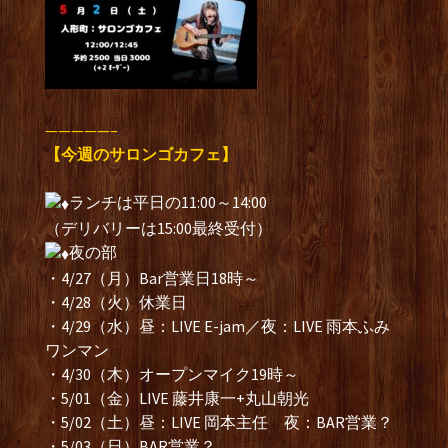
—————–
【今週のサロンゴカフェ】
ランチは平日の11:00～14:00
（デリバリーは15:00最終受付）
夜の部
・4/27（月）Bar営業日18時～
・4/28（火）休業日
・4/29（水）昼：LIVE E-jam／夜：LIVE 雨本ふみ
ワンマン
・4/30（木）オープンマイク19時～
・5/01（金）LIVE 藤井康一+丸山朝光
・5/02（土）昼：LIVE 岡本主任 夜：BAR営業？
・5/03（日）BAR営業？