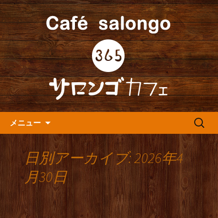
人形町の音楽カフェ『365カフェ』より
最新情報をお届けします。
人形町の『365(サロンゴ)カフ
ェ』よりお知らせ
コンテンツへ移動
検
メニュー
索:
日別アーカイブ: 2026年4
月30日