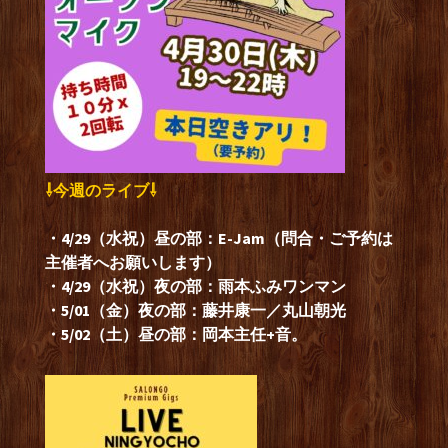
⇩今週のライブ⇩
・4/29（水祝）昼の部：E-Jam（問合・ご予約は
主催者へお願いします）
・4/29（水祝）夜の部：雨本ふみワンマン
・5/01（金）夜の部：藤井康一／丸山朝光
・5/02（土）昼の部：岡本主任+音。