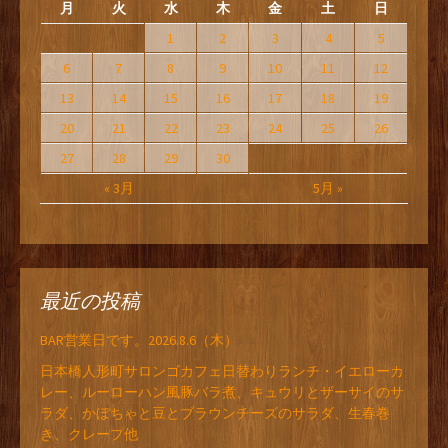
月
火
水
木
金
土
日
1
2
3
4
5
6
7
8
9
10
11
12
13
14
15
16
17
18
19
20
21
22
23
24
25
26
27
28
29
30
« 3月
5月 »
最近の投稿
BAR営業日です。2026.8.6（木）
日本橋人形町サロンゴカフェ日替わりランチ・イエローカ
レー、ルーローハン風豚バラ煮、キュウリとザーサイのサ
ラダ、かぼちゃと豆とブラウンチーズのサラダ、生春巻
き、クレープ他