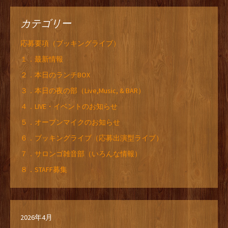
カテゴリー
応募要項（ブッキングライブ）
１．最新情報
２．本日のランチBOX
３．本日の夜の部（Live,Music, & BAR）
４．LIVE・イベントのお知らせ
５．オープンマイクのお知らせ
６．ブッキングライブ（応募出演型ライブ）
７．サロンゴ雑音部（いろんな情報）
８．STAFF募集
2026年4月