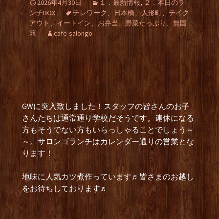
2026年4月30日
１．最新情報
,
２．本日のラ
ンチBOX
テレワーク、日本橋、人形町、テイク
アウト、イートイン、お弁当、野菜たっぷり、無国
籍
cafe-salongo
GWに突入致しました！スタッフの皆さんのお子
さんたちは通常通り学校だそうです。連休になる
方もそうでない方もいらっしゃることでしょう～
～。サロンゴランチはカレンダー通りの営業とな
ります！
地味に人気カツ煮作っています♬皆さまのお越し
をお待ちしております♬