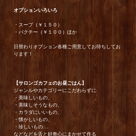
オプショ
ンいろいろ
・スープ（￥１５０）
・パクチー（￥１００）ほか
日替わりオプション各種ご用意してお待ちしてお
ります！
【サロンゴカフェのお昼ごはん】
ジャンルやカテゴリーにこだわらずに
・美味しいもの、
・美味しそうなもの、
・カラダにいいもの、
・懐かしいもの、
・珍しいもの….
などなどを舌と好奇心にまかせて作る