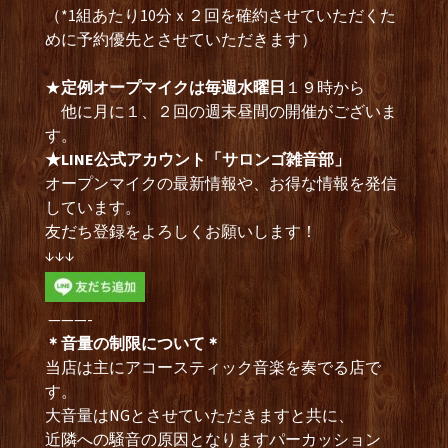
（*1組あたり10分ｘ２回を確約させていただくた
めに予約優先とさせていただきます）
★
定例オープマイクは毎週水曜日
１９時から
他に月に１、２回の週末昼間の開催がございま
す。
★LINE公式アカウント「サロンゴ雑音部」
オープンマイクの最新情報や、お得な情報を発信
しています。
友だち登録をよろしくお願いします！
↓↓↓
———-
＊音量の制限について＊
当店は主にアコースティック音楽を奏でる店で
す。
大音量はNGとさせていただきますと共に、
近隣への騒音の原因となりますパーカッション