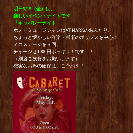
明日5/15（金）は、
楽しいイベントナイトです
「キャバレーナイト」
ホストミュージシャンはAT MARKのおふたり。
ちょっと懐かしい洋楽・邦楽のポップスを中心に
ミニステージを３回。
チャージは1000円ポッキリ！です！！
（別途ご飲食をお願いします）
確実なお席の確保は、
ご予約
を！！