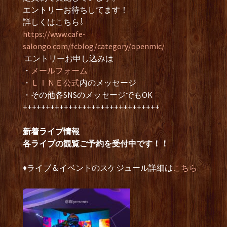
エントリーお待ちしてます！
詳しくはこちら⇩
https://www.cafe-
salongo.com/fcblog/category/openmic/
エントリーお申し込みは
・
メールフォーム
・
ＬＩＮＥ公式
内のメッセージ
・その他各SNSのメッセージでもOK
++++++++++++++++++++++++++++++
新着ライブ情報
各ライブの観覧ご予約を受付中です！！
♦︎ライブ＆イベントのスケジュール詳細は
こちら