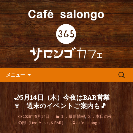
人形町の音楽カフェ『365カフェ』より
最新情報をお届けします。
人形町の『365(サロンゴ)カフ
ェ』よりお知らせ
コンテンツへ移動
検
メニュー
索:
🌙5月14日（木）今夜はBAR営業
🍷 週末のイベントご案内も🎵
2026年5月14日
１．最新情報
,
３．本日の夜
の部（Live,Music, & BAR）
cafe-salongo