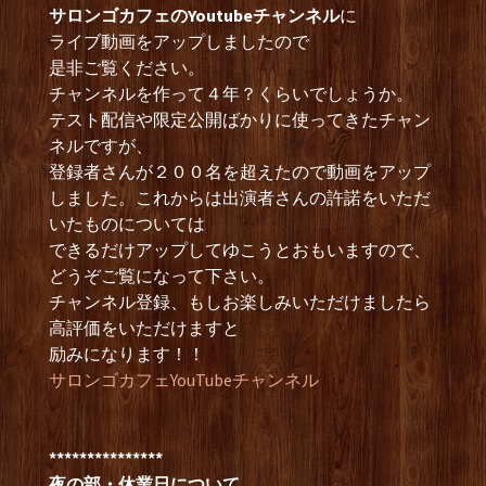
サロンゴカフェのYoutubeチャンネル
に
ライブ動画をアップしましたので
是非ご覧ください。
チャンネルを作って４年？くらいでしょうか。
テスト配信や限定公開ばかりに使ってきたチャン
ネルですが、
登録者さんが２００名を超えたので動画をアップ
しました。これからは出演者さんの許諾をいただ
いたものについては
できるだけアップしてゆこうとおもいますので、
どうぞご覧になって下さい。
チャンネル登録、もしお楽しみいただけましたら
高評価をいただけますと
励みになります！！
サロンゴカフェYouTubeチャンネル
***************
夜の部・休業日について