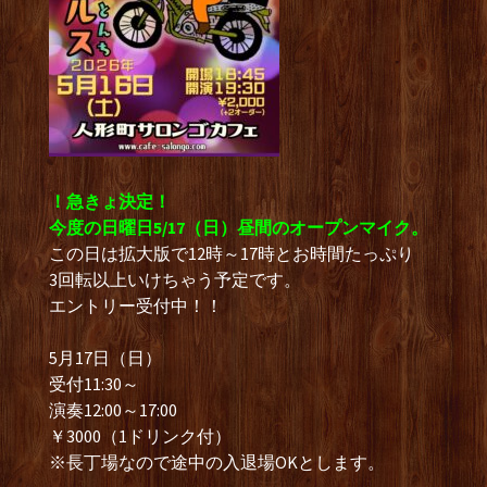
！急きょ決定！
今度の日曜日5/17（日）昼間のオープンマイク。
この日は拡大版で12時～17時とお時間たっぷり
3回転以上いけちゃう予定です。
エントリー受付中！！
5月17日（日）
受付11:30～
演奏12:00～17:00
￥3000（1ドリンク付）
※長丁場なので途中の入退場OKとします。