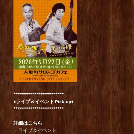
************************
♦ライブ＆イベント Pick-up♦
************************
詳細はこちら
・ライブ＆イベント