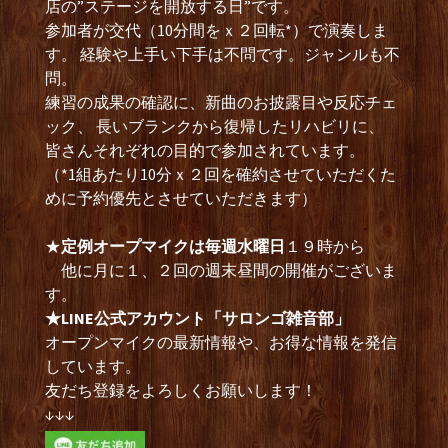
店の”ステージを開放する日”です。
参加者が交代（10分間をｘ２回転*）で演奏しま
す。 経験や上手い下手は不問です。ジャンルも不
問。
練習の成果の確認に、新曲のお披露目や反応チェ
ック、 長いブランクから復帰したリハビリに、
皆さんそれぞれの目的で参加されています。
（*1組あたり10分ｘ２回を確約させていただくた
めに予約優先とさせていただきます）
★
定例オープマイクは毎週水曜日
１９時から
他に月に１、２回の週末昼間の開催がございま
す。
★LINE公式アカウント「サロンゴ雑音部」
オープンマイクの最新情報や、お得な情報を発信
しています。
友だち登録をよろしくお願いします！
↓↓↓